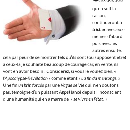
qu’en soit la
raison,
continueront à
tricher
avec eux-
mêmes d’abord,
puis avec les
autres ensuite,
cela par peur de se montrer tels qu’ils sont (ou supposent être)
à ceux-là je souhaite beaucoup de courage car, en vérité, ils
vont en avoir besoin ! Considérez, si vous le voulez bien, «
l’Apocalypse-Révélation
» comme étant «
La fin du mensonge
. »
Une fin
un brin forcée
par une
Vague de Vie
qui, n’en doutons
pas, témoigne d’un puissant
Appel
lancé depuis l’inconscient
d’une humanité qui en a marre de »
se vivre en l’état
. »