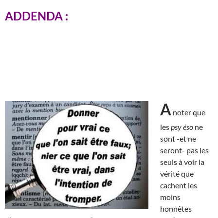
ADDENDA :
A
noter que
les
psy éso
ne
sont -et ne
seront- pas les
seuls à voir la
vérité que
cachent les
moins
honnêtes