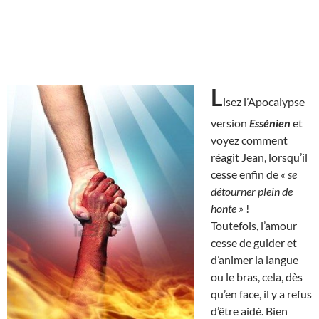
L
isez l’Apocalypse
version
Essénien
et
voyez comment
réagit Jean, lorsqu’il
cesse enfin de
« se
détourner plein de
honte »
!
Toutefois, l’amour
cesse de guider et
d’animer la langue
ou le bras, cela, dès
qu’en face, il y a refus
d’être aidé. Bien