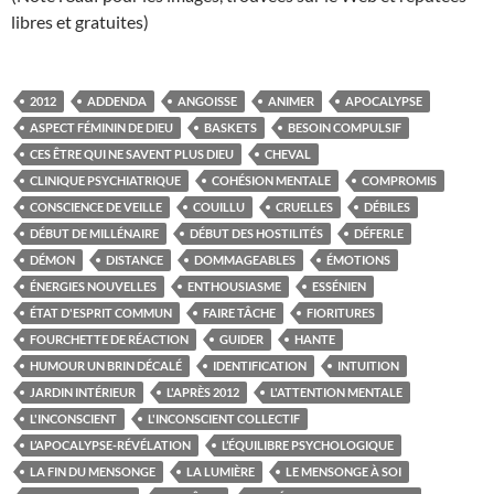
libres et gratuites)
2012
ADDENDA
ANGOISSE
ANIMER
APOCALYPSE
ASPECT FÉMININ DE DIEU
BASKETS
BESOIN COMPULSIF
CES ÊTRE QUI NE SAVENT PLUS DIEU
CHEVAL
CLINIQUE PSYCHIATRIQUE
COHÉSION MENTALE
COMPROMIS
CONSCIENCE DE VEILLE
COUILLU
CRUELLES
DÉBILES
DÉBUT DE MILLÉNAIRE
DÉBUT DES HOSTILITÉS
DÉFERLE
DÉMON
DISTANCE
DOMMAGEABLES
ÉMOTIONS
ÉNERGIES NOUVELLES
ENTHOUSIASME
ESSÉNIEN
ÉTAT D'ESPRIT COMMUN
FAIRE TÂCHE
FIORITURES
FOURCHETTE DE RÉACTION
GUIDER
HANTE
HUMOUR UN BRIN DÉCALÉ
IDENTIFICATION
INTUITION
JARDIN INTÉRIEUR
L'APRÈS 2012
L'ATTENTION MENTALE
L'INCONSCIENT
L'INCONSCIENT COLLECTIF
L’APOCALYPSE-RÉVÉLATION
L’ÉQUILIBRE PSYCHOLOGIQUE
LA FIN DU MENSONGE
LA LUMIÈRE
LE MENSONGE À SOI