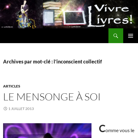
Aller
au
contenu
Recherche
MENU
PRINCI
Archives par mot-clé : l’inconscient collectif
ARTICLES
LE MENSONGE À SOI
1 JUILLET 2013
C
omme vous le