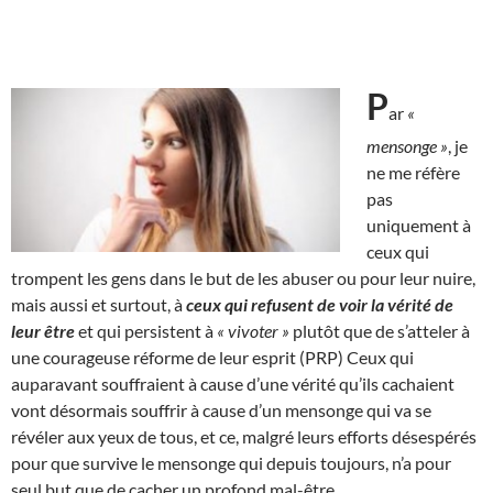
P
ar
«
mensonge »
, je
ne me réfère
pas
uniquement à
ceux qui
trompent les gens dans le but de les abuser ou pour leur nuire,
mais aussi et surtout, à
ceux qui refusent de voir la vérité de
leur être
et qui persistent à
« vivoter »
plutôt que de s’atteler à
une courageuse réforme de leur esprit (PRP) Ceux qui
auparavant souffraient à cause d’une vérité qu’ils cachaient
vont désormais souffrir à cause d’un mensonge qui va se
révéler aux yeux de tous, et ce, malgré leurs efforts désespérés
pour que survive le mensonge qui depuis toujours, n’a pour
seul but que de cacher un profond mal-être.