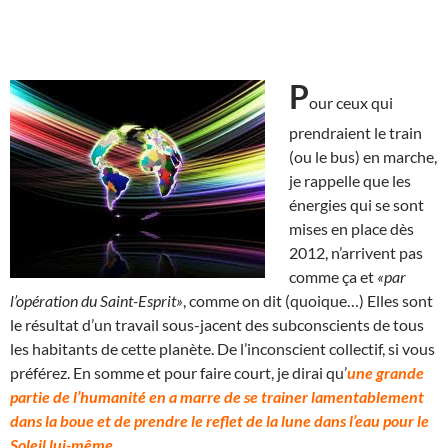
P
our ceux qui
prendraient le train
(ou le bus) en marche,
je rappelle que les
énergies qui se sont
mises en place dès
2012, n’arrivent pas
comme ça et
«par
l’opération du Saint-Esprit»
, comme on dit (quoique…) Elles sont
le résultat d’un travail sous-jacent des subconscients de tous
les habitants de cette planète. De l’inconscient collectif, si vous
préférez. En somme et pour faire court, je dirai qu’
une grande
partie de l’humanité en a marre de se trainer lamentablement
dans la boue et de prendre le reflet de la lune dans l’eau pour le
Soleil lui-même.