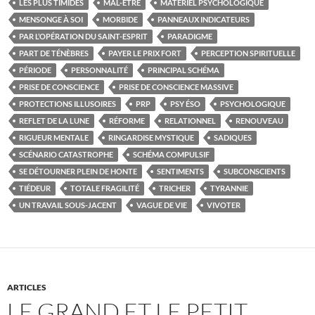
LES PLUS TIMIDES
MAL-ÊTRE
MATÉRIEL PSYCHOLOGIQUE
MENSONGE À SOI
MORBIDE
PANNEAUX INDICATEURS
PAR L’OPÉRATION DU SAINT-ESPRIT
PARADIGME
PART DE TÉNÈBRES
PAYER LE PRIX FORT
PERCEPTION SPIRITUELLE
PÉRIODE
PERSONNALITÉ
PRINCIPAL SCHÉMA
PRISE DE CONSCIENCE
PRISE DE CONSCIENCE MASSIVE
PROTECTIONS ILLUSOIRES
PRP
PSY ÉSO
PSYCHOLOGIQUE
REFLET DE LA LUNE
RÉFORME
RELATIONNEL
RENOUVEAU
RIGUEUR MENTALE
RINGARDISE MYSTIQUE
SADIQUES
SCÉNARIO CATASTROPHE
SCHÉMA COMPULSIF
SE DÉTOURNER PLEIN DE HONTE
SENTIMENTS
SUBCONSCIENTS
TIÉDEUR
TOTALE FRAGILITÉ
TRICHER
TYRANNIE
UN TRAVAIL SOUS-JACENT
VAGUE DE VIE
VIVOTER
ARTICLES
LE GRAND ET LE PETIT