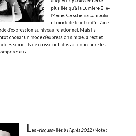
auquel ils paraissent être
plus liés qu’à la Lumière Elle-
Même. Ce schéma compulsif
et morbide leur bouffe l’âme
ode d’expression au niveau relationnel. Mais ils
ntôt choisir un mode d’expression simple, direct et
nutiles sinon, ils ne réussiront plus à comprendre les
compris d’eux.
L
es
«risques»
liés à
l’Après 2012
(Note :