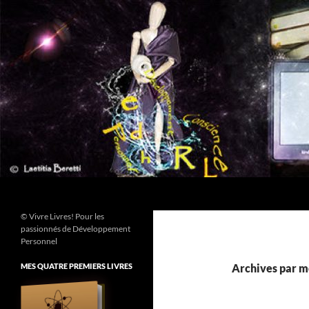
Aller
au
contenu
Recherche
© Vivre Livres! Pour les
passionnés de Développement
Personnel
MES QUATRE PREMIERS LIVRES
Archives par mo