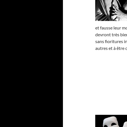
et fausse leur m
devront très bie
sans fioritures i
autres et à être 