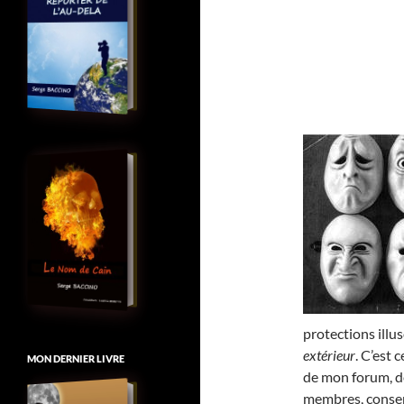
protections illu
extérieur
. C’est
MON DERNIER LIVRE
de mon forum, de
membres, conser