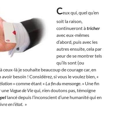
C
eux qui, quel qu’en
soit la raison,
continueront à
tricher
avec eux-mêmes
d’abord, puis avec les
autres ensuite, cela par
peur de se montrer tels
qu’ils sont (ou
à ceux-là je souhaite beaucoup de courage car, en
en avoir besoin ! Considérez, si vous le voulez bien, «
élation
» comme étant «
La fin du mensonge
. » Une fin
r une
Vague de Vie
qui, n’en doutons pas, témoigne
pel
lancé depuis l’inconscient d’une humanité qui en
ivre en l’état
. »