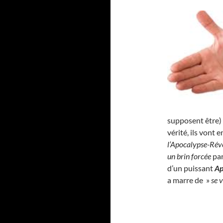
supposent être) 
vérité, ils vont 
l’Apocalypse-Rév
un brin forcée
pa
d’un puissant
Ap
a marre de »
se v