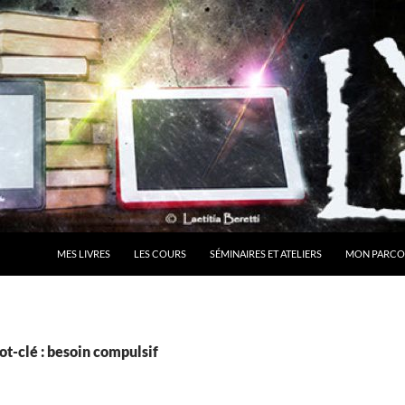
MES LIVRES
LES COURS
SÉMINAIRES ET ATELIERS
MON PARCO
t-clé : besoin compulsif