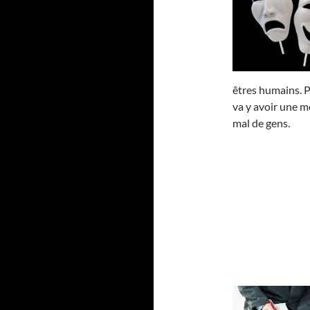
êtres humains. P
va y avoir une m
mal de gens.