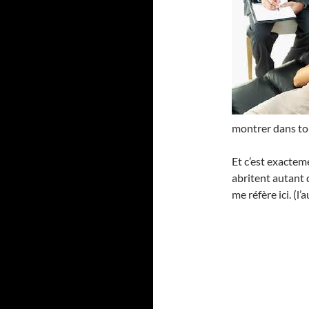
montrer dans to
Et c’est exacteme
abritent autant q
me réfère ici. (