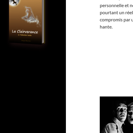
personnelle et n
pourtant un réel
compromis par u
hante.