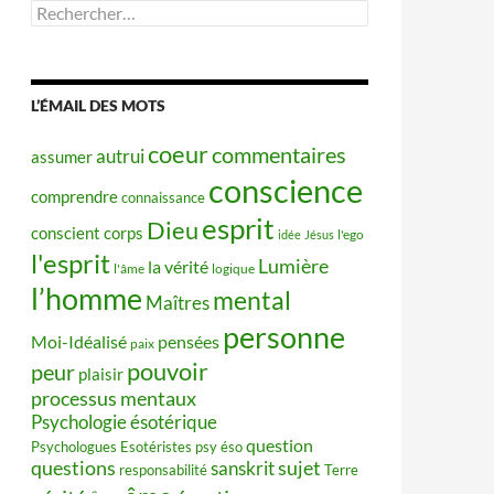
Rechercher :
L’ÉMAIL DES MOTS
coeur
commentaires
autrui
assumer
conscience
comprendre
connaissance
esprit
Dieu
conscient
corps
idée
Jésus
l'ego
l'esprit
Lumière
la vérité
l'âme
logique
l’homme
mental
Maîtres
personne
Moi-Idéalisé
pensées
paix
pouvoir
peur
plaisir
processus mentaux
Psychologie ésotérique
question
Psychologues Esotéristes
psy éso
questions
sujet
sanskrit
responsabilité
Terre