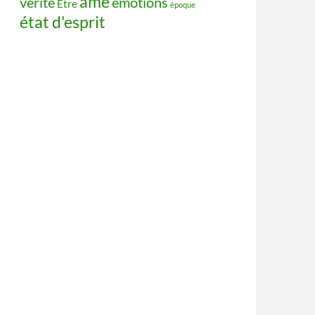
âme
vérité
émotions
Être
époque
état d'esprit