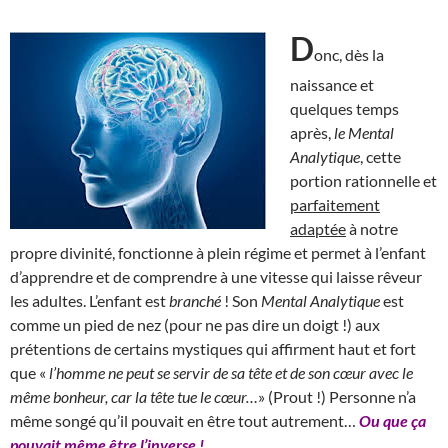
D
onc, dès la
naissance et
quelques temps
après,
le Mental
Analytique
, cette
portion rationnelle et
parfaitement
adaptée
à notre
propre divinité, fonctionne à plein régime et permet à l’enfant
d’apprendre et de comprendre à une vitesse qui laisse rêveur
les adultes. L’enfant est
branché
! Son
Mental Analytique
est
comme un pied de nez (pour ne pas dire un doigt !) aux
prétentions de certains mystiques qui affirment haut et fort
que «
l’homme ne peut se servir de sa tête et de son cœur avec le
même bonheur, car la tête tue le cœur…
» (Prout !) Personne n’a
même songé qu’il pouvait en être tout autrement…
Ou que ça
pouvait même être l’inverse !