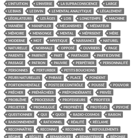
L'INTUITION
L'INVERSE
LA SUPRACONSCIENCE
LARGE
LE BIAIS
LE DIVIN
LE MENTAL ANALYTIQUE
LÉGALEMENT
LÉGISLATEURS
LES ÂGES
LOIS
LONGTEMPS
MACHINE
MANIÈRE
MANIPULER
MÉCANISMES
MÉDIATEUR
MÉMOIRE
MENSONGE
MENTAL
MÉPRISENT
MÈRE
MODERNE
MOT
MYSTIQUE
NAISSANCE
NATUREL
NATURELLE
NORMALE
OPPOSÉ
OUVRIERS
PAGE
PARENTS
PARFAIT
PART
PARTAGER
PARTIE DIVINE
PASSAGE
PATRON
PAUVRE
PERPÉTRER
PERSONNALITÉ
PERSONNES
PERTURBER
PETITS BOUCHONS
PEURS NATURELLES
PHRASE
PLACE
PONDENT
PORTION MENTALE
POSTE DE CONTRÔLE
POUSSÉ
POUVOIR
PRÊCHER
PRÉMÂCHÉES
PRÉPONDÉRANTE
PRIVÉE
PROBLÈME
PROCESSUS
PROFESSEURS
PROFITER
PROJETER
PROMULGUÉ
PROPRIÉTÉ
PROTÉGÉS
PSYCHÉ
QUESTIONNER
QUI
QUOI
RADIO-COSMOS
RAISON
RAISONNEMENT
RATIONNEL
RÉALITÉ
RÉCLAME
RECONNAÎTRE
RECONNU
RECONNUS
REFOULEMENTS
RÉGIME
RÈGLES
REMARQUER
REMASTÉRISÉ
RÉPONSE