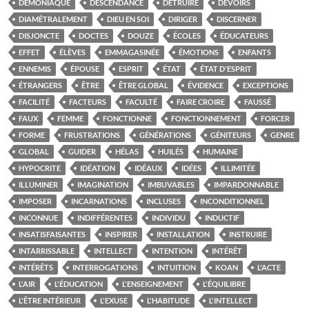
DÉMONIAQUE
DESCENDANCE
DÉTRUIRE
DEVOIRS
DIAMÉTRALEMENT
DIEU EN SOI
DIRIGER
DISCERNER
DISJONCTE
DOCTES
DOUZE
ÉCOLES
ÉDUCATEURS
EFFET
ÉLÈVES
EMMAGASINÉE
ÉMOTIONS
ENFANTS
ENNEMIS
ÉPOUSE
ESPRIT
ÉTAT
ÉTAT D'ESPRIT
ÉTRANGERS
ÊTRE
ÊTRE GLOBAL
ÉVIDENCE
EXCEPTIONS
FACILITÉ
FACTEURS
FACULTÉ
FAIRE CROIRE
FAUSSÉ
FAUX
FEMME
FONCTIONNE
FONCTIONNEMENT
FORCER
FORME
FRUSTRATIONS
GÉNÉRATIONS
GÉNITEURS
GENRE
GLOBAL
GUIDER
HÉLAS
HUILÉS
HUMAINE
HYPOCRITE
IDÉATION
IDÉAUX
IDÉES
ILLIMITÉE
ILLUMINER
IMAGINATION
IMBUVABLES
IMPARDONNABLE
IMPOSER
INCARNATIONS
INCLUSES
INCONDITIONNEL
INCONNUE
INDIFFÉRENTES
INDIVIDU
INDUCTIF
INSATISFAISANTES
INSPIRER
INSTALLATION
INSTRUIRE
INTARRISSABLE
INTELLECT
INTENTION
INTÉRÊT
INTÉRÊTS
INTERROGATIONS
INTUITION
KOAN
L'ACTE
L'AIR
L'ÉDUCATION
L'ENSEIGNEMENT
L'ÉQUILIBRE
L'ÊTRE INTÉRIEUR
L'EXUSE
L'HABITUDE
L'INTELLECT