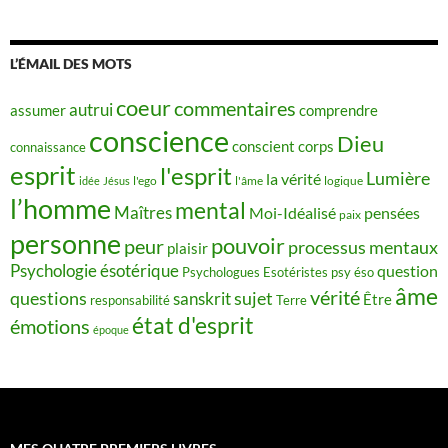
L’ÉMAIL DES MOTS
coeur
commentaires
autrui
assumer
comprendre
conscience
Dieu
conscient
corps
connaissance
esprit
l'esprit
Lumière
la vérité
idée
Jésus
l'ego
l'âme
logique
l’homme
mental
Maîtres
Moi-Idéalisé
pensées
paix
personne
pouvoir
peur
processus mentaux
plaisir
Psychologie ésotérique
question
Psychologues Esotéristes
psy éso
âme
vérité
questions
sujet
sanskrit
Être
responsabilité
Terre
état d'esprit
émotions
époque