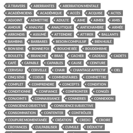
À TRAVERS
ABERRANTES
ABERRATION MENTALE
ACADÉMICIENS
ACADÉMIQUE
ACCÈS
ACQUISE
ACTES
ADJOINT
ADMETTRE
ADULTE
AIME
AIMER
AMIS
AMOUR
ANALYSE
ANALYTIQUE
ANTICHAMBRE
ARMÉE
ARRONDIS
ASSUMÉ
ATTEINDRE
ATTIRER
BALLANTS
BAMBINS
BARBARES
BESOIN COMPULSIF
BIEN HUILÉ
BON SENS
BONNE FOI
BOUCHE BÉE
BOUDDHISME
BOULETS
BRANCHÉ
BRAS
CACHER
CADEAU
CADETS
CAFÉ
CAPABLE
CAPABLES
CAUSE
CEINTURE
CERVEAU
CERVELLE
CHAIR
CHANTAGE AFFECTIF
CIEL
CINQ SENS
COEUR
COMMENTAIRES
COMMETTRE
COMPLET
COMPRENDRE
CONCEPTS
CONDITION
CONDITIONNE
CONFIANCE
CONFRONTER
CONGÉS
CONJOINTS
CONNAISSANCE
CONNERIES
CONNEXION
CONSCIENCE OBJECTIVE
CONSCIENCE SUBJECTIVE
CONSOMMATION
CONTENTER
CONTRÔLER
COUPURE MOMENTANÉE
CRÉATION
CREDO
CROIRE
CROYANCES
CULPABILISER
CUMULE
DÉDUCTIF