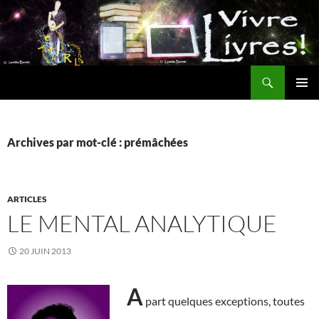
Aller
au
contenu
Recherche
MENU
PRINCI
Archives par mot-clé : prémâchées
ARTICLES
LE MENTAL ANALYTIQUE
20 JUIN 2013
A
part quelques exceptions, toutes