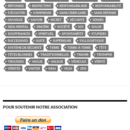
RÉPONSES
RESPECTENT
RESPONSABILISER
RESPONSABILITÉ
S'ÉCOUTER
S'EMPRESSE
SANS CRIER GARE
SANS DÉFENSE
SAUVAGE
SAVOIR
SECRET
SÉCURITÉ
SENSÉS
SIDA MENTAL
SINCÈRE
SOCIÉTÉ
SOI
SOLDE
SOUFFRANCES
SPIRITUEL
SPONTANÉITÉ
STUPIDES
SUCCESSIVES
SUITE
SUPÉRIEURE
SYLLOGISTIQUE
SYSTÈME DE SÉCURITÉ
TERRE
TERRE-À-TERRE
TÊTE
TÊTES BLONDES
TRADITIONNELLES
TRAHIR
TROMPER
TROUSSES
VAGUE
VALEUR
VÉHICULE
VÉRITÉ
VÉRITÉS
VISITER
VRAI
YEUX
ZEN
POUR SOUTENIR NOTRE ASSOCIATION