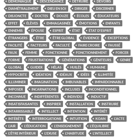
DÉMONIAQUE
DESCENDANCE
DÉTRUIRE
DEVOIRS
DIAMÉTRALEMENT
DIEU EN SOI
DIRIGER
DISCERNER
DISJONCTE
DOCTES
DOUZE
ÉCOLES
ÉDUCATEURS
EFFET
ÉLÈVES
EMMAGASINÉE
ÉMOTIONS
ENFANTS
ENNEMIS
ÉPOUSE
ESPRIT
ÉTAT
ÉTAT D'ESPRIT
ÉTRANGERS
ÊTRE
ÊTRE GLOBAL
ÉVIDENCE
EXCEPTIONS
FACILITÉ
FACTEURS
FACULTÉ
FAIRE CROIRE
FAUSSÉ
FAUX
FEMME
FONCTIONNE
FONCTIONNEMENT
FORCER
FORME
FRUSTRATIONS
GÉNÉRATIONS
GÉNITEURS
GENRE
GLOBAL
GUIDER
HÉLAS
HUILÉS
HUMAINE
HYPOCRITE
IDÉATION
IDÉAUX
IDÉES
ILLIMITÉE
ILLUMINER
IMAGINATION
IMBUVABLES
IMPARDONNABLE
IMPOSER
INCARNATIONS
INCLUSES
INCONDITIONNEL
INCONNUE
INDIFFÉRENTES
INDIVIDU
INDUCTIF
INSATISFAISANTES
INSPIRER
INSTALLATION
INSTRUIRE
INTARRISSABLE
INTELLECT
INTENTION
INTÉRÊT
INTÉRÊTS
INTERROGATIONS
INTUITION
KOAN
L'ACTE
L'AIR
L'ÉDUCATION
L'ENSEIGNEMENT
L'ÉQUILIBRE
L'ÊTRE INTÉRIEUR
L'EXUSE
L'HABITUDE
L'INTELLECT