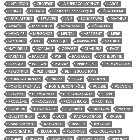
L'INTUITION
L'INVERSE
LA SUPRACONSCIENCE
LARGE
LE BIAIS
LE DIVIN
LE MENTAL ANALYTIQUE
LÉGALEMENT
LÉGISLATEURS
LES ÂGES
LOIS
LONGTEMPS
MACHINE
MANIÈRE
MANIPULER
MÉCANISMES
MÉDIATEUR
MÉMOIRE
MENSONGE
MENTAL
MÉPRISENT
MÈRE
MODERNE
MOT
MYSTIQUE
NAISSANCE
NATUREL
NATURELLE
NORMALE
OPPOSÉ
OUVRIERS
PAGE
PARENTS
PARFAIT
PART
PARTAGER
PARTIE DIVINE
PASSAGE
PATRON
PAUVRE
PERPÉTRER
PERSONNALITÉ
PERSONNES
PERTURBER
PETITS BOUCHONS
PEURS NATURELLES
PHRASE
PLACE
PONDENT
PORTION MENTALE
POSTE DE CONTRÔLE
POUSSÉ
POUVOIR
PRÊCHER
PRÉMÂCHÉES
PRÉPONDÉRANTE
PRIVÉE
PROBLÈME
PROCESSUS
PROFESSEURS
PROFITER
PROJETER
PROMULGUÉ
PROPRIÉTÉ
PROTÉGÉS
PSYCHÉ
QUESTIONNER
QUI
QUOI
RADIO-COSMOS
RAISON
RAISONNEMENT
RATIONNEL
RÉALITÉ
RÉCLAME
RECONNAÎTRE
RECONNU
RECONNUS
REFOULEMENTS
RÉGIME
RÈGLES
REMARQUER
REMASTÉRISÉ
RÉPONSE