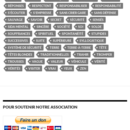
RÉPONSES
RESPECTENT
RESPONSABILISER
RESPONSABILITÉ
S'ÉCOUTER
S'EMPRESSE
SANS CRIER GARE
SANS DÉFENSE
SAUVAGE
SAVOIR
SECRET
SÉCURITÉ
SENSÉS
SIDA MENTAL
SINCÈRE
SOCIÉTÉ
SOI
SOLDE
SOUFFRANCES
SPIRITUEL
SPONTANÉITÉ
STUPIDES
SUCCESSIVES
SUITE
SUPÉRIEURE
SYLLOGISTIQUE
SYSTÈME DE SÉCURITÉ
TERRE
TERRE-À-TERRE
TÊTE
TÊTES BLONDES
TRADITIONNELLES
TRAHIR
TROMPER
TROUSSES
VAGUE
VALEUR
VÉHICULE
VÉRITÉ
VÉRITÉS
VISITER
VRAI
YEUX
ZEN
POUR SOUTENIR NOTRE ASSOCIATION