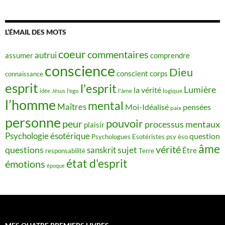
L’ÉMAIL DES MOTS
coeur
commentaires
autrui
assumer
comprendre
conscience
Dieu
conscient
corps
connaissance
esprit
l'esprit
Lumière
la vérité
idée
Jésus
l'ego
l'âme
logique
l’homme
mental
Maîtres
Moi-Idéalisé
pensées
paix
personne
pouvoir
peur
processus mentaux
plaisir
Psychologie ésotérique
question
Psychologues Esotéristes
psy éso
âme
vérité
questions
sujet
sanskrit
Être
responsabilité
Terre
état d'esprit
émotions
époque