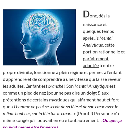
D
onc, dès la
naissance et
quelques temps
après,
le Mental
Analytique
, cette
portion rationnelle et
parfaitement
adaptée
à notre
propre divinité, fonctionne à plein régime et permet à l’enfant
d’apprendre et de comprendre à une vitesse qui laisse rêveur
les adultes. L’enfant est
branché
! Son
Mental Analytique
est
comme un pied de nez (pour ne pas dire un doigt !) aux
prétentions de certains mystiques qui affirment haut et fort
que «
l’homme ne peut se servir de sa tête et de son cœur avec le
même bonheur, car la tête tue le cœur…
» (Prout !) Personne n’a
même songé qu’il pouvait en être tout autrement…
Ou que ça
pouvait même être l’inverse !