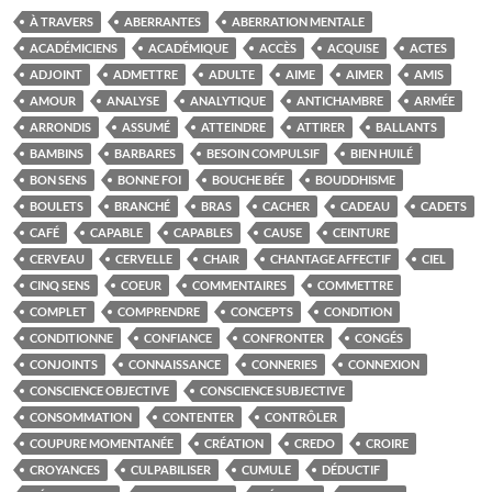
À TRAVERS
ABERRANTES
ABERRATION MENTALE
ACADÉMICIENS
ACADÉMIQUE
ACCÈS
ACQUISE
ACTES
ADJOINT
ADMETTRE
ADULTE
AIME
AIMER
AMIS
AMOUR
ANALYSE
ANALYTIQUE
ANTICHAMBRE
ARMÉE
ARRONDIS
ASSUMÉ
ATTEINDRE
ATTIRER
BALLANTS
BAMBINS
BARBARES
BESOIN COMPULSIF
BIEN HUILÉ
BON SENS
BONNE FOI
BOUCHE BÉE
BOUDDHISME
BOULETS
BRANCHÉ
BRAS
CACHER
CADEAU
CADETS
CAFÉ
CAPABLE
CAPABLES
CAUSE
CEINTURE
CERVEAU
CERVELLE
CHAIR
CHANTAGE AFFECTIF
CIEL
CINQ SENS
COEUR
COMMENTAIRES
COMMETTRE
COMPLET
COMPRENDRE
CONCEPTS
CONDITION
CONDITIONNE
CONFIANCE
CONFRONTER
CONGÉS
CONJOINTS
CONNAISSANCE
CONNERIES
CONNEXION
CONSCIENCE OBJECTIVE
CONSCIENCE SUBJECTIVE
CONSOMMATION
CONTENTER
CONTRÔLER
COUPURE MOMENTANÉE
CRÉATION
CREDO
CROIRE
CROYANCES
CULPABILISER
CUMULE
DÉDUCTIF