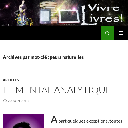
Aller
au
contenu
Recherche
MENU
PRINCI
Archives par mot-clé : peurs naturelles
ARTICLES
LE MENTAL ANALYTIQUE
20 JUIN 2013
A
part quelques exceptions, toutes