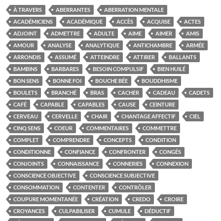
À TRAVERS
ABERRANTES
ABERRATION MENTALE
ACADÉMICIENS
ACADÉMIQUE
ACCÈS
ACQUISE
ACTES
ADJOINT
ADMETTRE
ADULTE
AIME
AIMER
AMIS
AMOUR
ANALYSE
ANALYTIQUE
ANTICHAMBRE
ARMÉE
ARRONDIS
ASSUMÉ
ATTEINDRE
ATTIRER
BALLANTS
BAMBINS
BARBARES
BESOIN COMPULSIF
BIEN HUILÉ
BON SENS
BONNE FOI
BOUCHE BÉE
BOUDDHISME
BOULETS
BRANCHÉ
BRAS
CACHER
CADEAU
CADETS
CAFÉ
CAPABLE
CAPABLES
CAUSE
CEINTURE
CERVEAU
CERVELLE
CHAIR
CHANTAGE AFFECTIF
CIEL
CINQ SENS
COEUR
COMMENTAIRES
COMMETTRE
COMPLET
COMPRENDRE
CONCEPTS
CONDITION
CONDITIONNE
CONFIANCE
CONFRONTER
CONGÉS
CONJOINTS
CONNAISSANCE
CONNERIES
CONNEXION
CONSCIENCE OBJECTIVE
CONSCIENCE SUBJECTIVE
CONSOMMATION
CONTENTER
CONTRÔLER
COUPURE MOMENTANÉE
CRÉATION
CREDO
CROIRE
CROYANCES
CULPABILISER
CUMULE
DÉDUCTIF