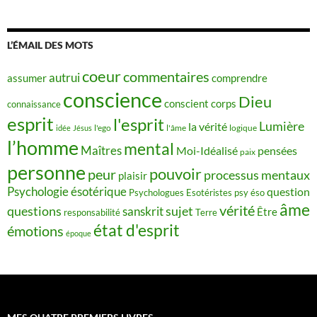
L’ÉMAIL DES MOTS
coeur
commentaires
autrui
assumer
comprendre
conscience
Dieu
conscient
corps
connaissance
esprit
l'esprit
Lumière
la vérité
idée
Jésus
l'ego
l'âme
logique
l’homme
mental
Maîtres
Moi-Idéalisé
pensées
paix
personne
pouvoir
peur
processus mentaux
plaisir
Psychologie ésotérique
question
Psychologues Esotéristes
psy éso
âme
vérité
questions
sujet
sanskrit
Être
responsabilité
Terre
état d'esprit
émotions
époque