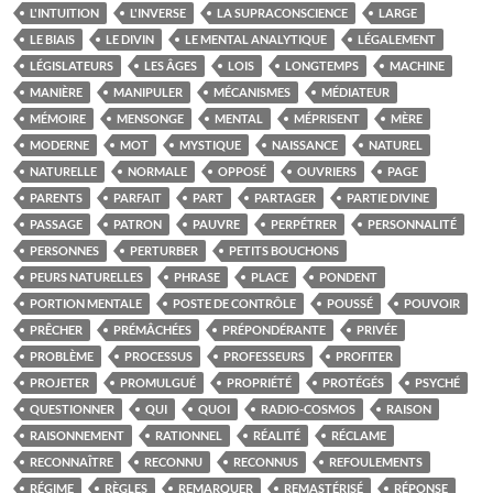
L'INTUITION
L'INVERSE
LA SUPRACONSCIENCE
LARGE
LE BIAIS
LE DIVIN
LE MENTAL ANALYTIQUE
LÉGALEMENT
LÉGISLATEURS
LES ÂGES
LOIS
LONGTEMPS
MACHINE
MANIÈRE
MANIPULER
MÉCANISMES
MÉDIATEUR
MÉMOIRE
MENSONGE
MENTAL
MÉPRISENT
MÈRE
MODERNE
MOT
MYSTIQUE
NAISSANCE
NATUREL
NATURELLE
NORMALE
OPPOSÉ
OUVRIERS
PAGE
PARENTS
PARFAIT
PART
PARTAGER
PARTIE DIVINE
PASSAGE
PATRON
PAUVRE
PERPÉTRER
PERSONNALITÉ
PERSONNES
PERTURBER
PETITS BOUCHONS
PEURS NATURELLES
PHRASE
PLACE
PONDENT
PORTION MENTALE
POSTE DE CONTRÔLE
POUSSÉ
POUVOIR
PRÊCHER
PRÉMÂCHÉES
PRÉPONDÉRANTE
PRIVÉE
PROBLÈME
PROCESSUS
PROFESSEURS
PROFITER
PROJETER
PROMULGUÉ
PROPRIÉTÉ
PROTÉGÉS
PSYCHÉ
QUESTIONNER
QUI
QUOI
RADIO-COSMOS
RAISON
RAISONNEMENT
RATIONNEL
RÉALITÉ
RÉCLAME
RECONNAÎTRE
RECONNU
RECONNUS
REFOULEMENTS
RÉGIME
RÈGLES
REMARQUER
REMASTÉRISÉ
RÉPONSE