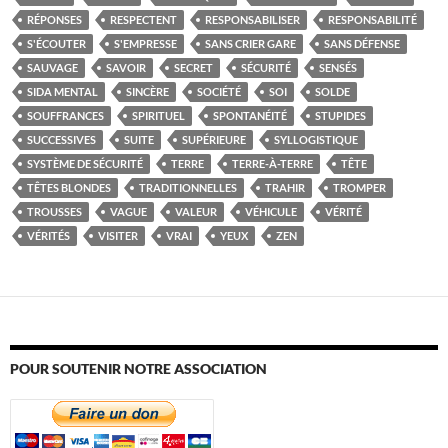
RÉPONSES
RESPECTENT
RESPONSABILISER
RESPONSABILITÉ
S'ÉCOUTER
S'EMPRESSE
SANS CRIER GARE
SANS DÉFENSE
SAUVAGE
SAVOIR
SECRET
SÉCURITÉ
SENSÉS
SIDA MENTAL
SINCÈRE
SOCIÉTÉ
SOI
SOLDE
SOUFFRANCES
SPIRITUEL
SPONTANÉITÉ
STUPIDES
SUCCESSIVES
SUITE
SUPÉRIEURE
SYLLOGISTIQUE
SYSTÈME DE SÉCURITÉ
TERRE
TERRE-À-TERRE
TÊTE
TÊTES BLONDES
TRADITIONNELLES
TRAHIR
TROMPER
TROUSSES
VAGUE
VALEUR
VÉHICULE
VÉRITÉ
VÉRITÉS
VISITER
VRAI
YEUX
ZEN
POUR SOUTENIR NOTRE ASSOCIATION