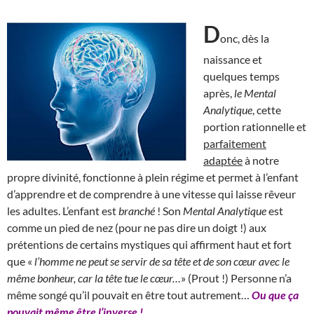
D
onc, dès la
naissance et
quelques temps
après,
le Mental
Analytique
, cette
portion rationnelle et
parfaitement
adaptée
à notre
propre divinité, fonctionne à plein régime et permet à l’enfant
d’apprendre et de comprendre à une vitesse qui laisse rêveur
les adultes. L’enfant est
branché
! Son
Mental Analytique
est
comme un pied de nez (pour ne pas dire un doigt !) aux
prétentions de certains mystiques qui affirment haut et fort
que «
l’homme ne peut se servir de sa tête et de son cœur avec le
même bonheur, car la tête tue le cœur…
» (Prout !) Personne n’a
même songé qu’il pouvait en être tout autrement…
Ou que ça
pouvait même être l’inverse !