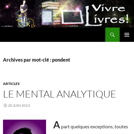
Aller
au
contenu
Recherche
MENU
PRINCI
Archives par mot-clé : pondent
ARTICLES
LE MENTAL ANALYTIQUE
20 JUIN 2013
A
part quelques exceptions, toutes