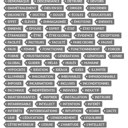
DÉMONIAQUE
DESCENDANCE
DÉTRUIRE
DEVOIRS
DIAMÉTRALEMENT
DIEU EN SOI
DIRIGER
DISCERNER
DISJONCTE
DOCTES
DOUZE
ÉCOLES
ÉDUCATEURS
EFFET
ÉLÈVES
EMMAGASINÉE
ÉMOTIONS
ENFANTS
ENNEMIS
ÉPOUSE
ESPRIT
ÉTAT
ÉTAT D'ESPRIT
ÉTRANGERS
ÊTRE
ÊTRE GLOBAL
ÉVIDENCE
EXCEPTIONS
FACILITÉ
FACTEURS
FACULTÉ
FAIRE CROIRE
FAUSSÉ
FAUX
FEMME
FONCTIONNE
FONCTIONNEMENT
FORCER
FORME
FRUSTRATIONS
GÉNÉRATIONS
GÉNITEURS
GENRE
GLOBAL
GUIDER
HÉLAS
HUILÉS
HUMAINE
HYPOCRITE
IDÉATION
IDÉAUX
IDÉES
ILLIMITÉE
ILLUMINER
IMAGINATION
IMBUVABLES
IMPARDONNABLE
IMPOSER
INCARNATIONS
INCLUSES
INCONDITIONNEL
INCONNUE
INDIFFÉRENTES
INDIVIDU
INDUCTIF
INSATISFAISANTES
INSPIRER
INSTALLATION
INSTRUIRE
INTARRISSABLE
INTELLECT
INTENTION
INTÉRÊT
INTÉRÊTS
INTERROGATIONS
INTUITION
KOAN
L'ACTE
L'AIR
L'ÉDUCATION
L'ENSEIGNEMENT
L'ÉQUILIBRE
L'ÊTRE INTÉRIEUR
L'EXUSE
L'HABITUDE
L'INTELLECT