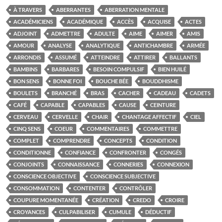
À TRAVERS
ABERRANTES
ABERRATION MENTALE
ACADÉMICIENS
ACADÉMIQUE
ACCÈS
ACQUISE
ACTES
ADJOINT
ADMETTRE
ADULTE
AIME
AIMER
AMIS
AMOUR
ANALYSE
ANALYTIQUE
ANTICHAMBRE
ARMÉE
ARRONDIS
ASSUMÉ
ATTEINDRE
ATTIRER
BALLANTS
BAMBINS
BARBARES
BESOIN COMPULSIF
BIEN HUILÉ
BON SENS
BONNE FOI
BOUCHE BÉE
BOUDDHISME
BOULETS
BRANCHÉ
BRAS
CACHER
CADEAU
CADETS
CAFÉ
CAPABLE
CAPABLES
CAUSE
CEINTURE
CERVEAU
CERVELLE
CHAIR
CHANTAGE AFFECTIF
CIEL
CINQ SENS
COEUR
COMMENTAIRES
COMMETTRE
COMPLET
COMPRENDRE
CONCEPTS
CONDITION
CONDITIONNE
CONFIANCE
CONFRONTER
CONGÉS
CONJOINTS
CONNAISSANCE
CONNERIES
CONNEXION
CONSCIENCE OBJECTIVE
CONSCIENCE SUBJECTIVE
CONSOMMATION
CONTENTER
CONTRÔLER
COUPURE MOMENTANÉE
CRÉATION
CREDO
CROIRE
CROYANCES
CULPABILISER
CUMULE
DÉDUCTIF