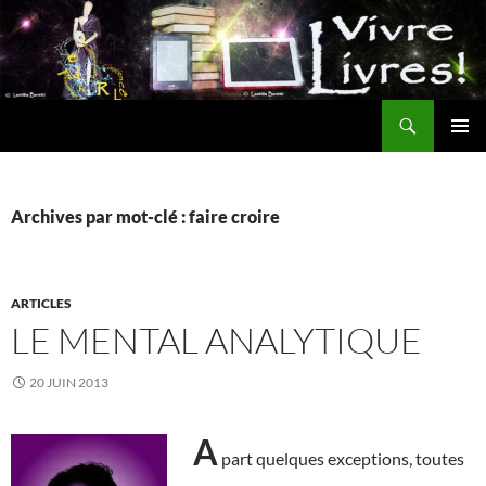
Aller
au
contenu
Recherche
MENU
PRINCI
Archives par mot-clé : faire croire
ARTICLES
LE MENTAL ANALYTIQUE
20 JUIN 2013
A
part quelques exceptions, toutes