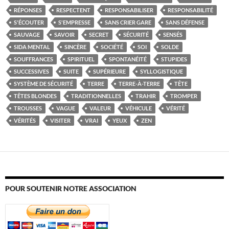
RÉPONSES
RESPECTENT
RESPONSABILISER
RESPONSABILITÉ
S'ÉCOUTER
S'EMPRESSE
SANS CRIER GARE
SANS DÉFENSE
SAUVAGE
SAVOIR
SECRET
SÉCURITÉ
SENSÉS
SIDA MENTAL
SINCÈRE
SOCIÉTÉ
SOI
SOLDE
SOUFFRANCES
SPIRITUEL
SPONTANÉITÉ
STUPIDES
SUCCESSIVES
SUITE
SUPÉRIEURE
SYLLOGISTIQUE
SYSTÈME DE SÉCURITÉ
TERRE
TERRE-À-TERRE
TÊTE
TÊTES BLONDES
TRADITIONNELLES
TRAHIR
TROMPER
TROUSSES
VAGUE
VALEUR
VÉHICULE
VÉRITÉ
VÉRITÉS
VISITER
VRAI
YEUX
ZEN
POUR SOUTENIR NOTRE ASSOCIATION