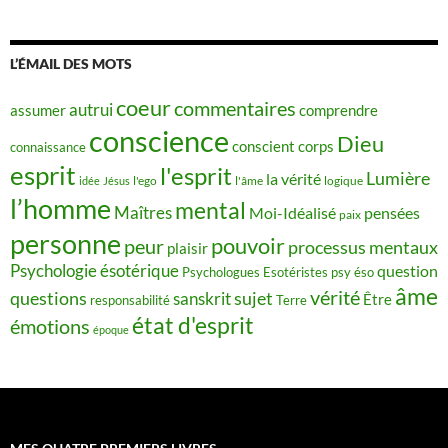
L’ÉMAIL DES MOTS
coeur
commentaires
autrui
assumer
comprendre
conscience
Dieu
conscient
corps
connaissance
esprit
l'esprit
Lumière
la vérité
idée
Jésus
l'ego
l'âme
logique
l’homme
mental
Maîtres
Moi-Idéalisé
pensées
paix
personne
pouvoir
peur
processus mentaux
plaisir
Psychologie ésotérique
question
Psychologues Esotéristes
psy éso
âme
vérité
questions
sujet
sanskrit
Être
responsabilité
Terre
état d'esprit
émotions
époque