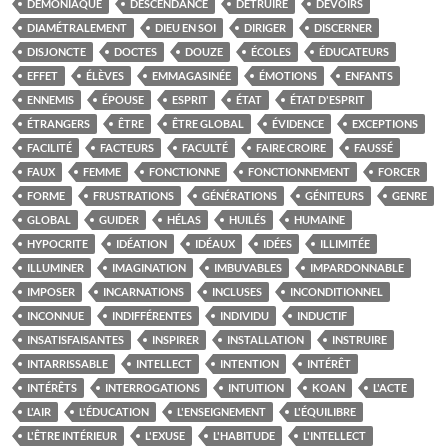
DÉMONIAQUE
DESCENDANCE
DÉTRUIRE
DEVOIRS
DIAMÉTRALEMENT
DIEU EN SOI
DIRIGER
DISCERNER
DISJONCTE
DOCTES
DOUZE
ÉCOLES
ÉDUCATEURS
EFFET
ÉLÈVES
EMMAGASINÉE
ÉMOTIONS
ENFANTS
ENNEMIS
ÉPOUSE
ESPRIT
ÉTAT
ÉTAT D'ESPRIT
ÉTRANGERS
ÊTRE
ÊTRE GLOBAL
ÉVIDENCE
EXCEPTIONS
FACILITÉ
FACTEURS
FACULTÉ
FAIRE CROIRE
FAUSSÉ
FAUX
FEMME
FONCTIONNE
FONCTIONNEMENT
FORCER
FORME
FRUSTRATIONS
GÉNÉRATIONS
GÉNITEURS
GENRE
GLOBAL
GUIDER
HÉLAS
HUILÉS
HUMAINE
HYPOCRITE
IDÉATION
IDÉAUX
IDÉES
ILLIMITÉE
ILLUMINER
IMAGINATION
IMBUVABLES
IMPARDONNABLE
IMPOSER
INCARNATIONS
INCLUSES
INCONDITIONNEL
INCONNUE
INDIFFÉRENTES
INDIVIDU
INDUCTIF
INSATISFAISANTES
INSPIRER
INSTALLATION
INSTRUIRE
INTARRISSABLE
INTELLECT
INTENTION
INTÉRÊT
INTÉRÊTS
INTERROGATIONS
INTUITION
KOAN
L'ACTE
L'AIR
L'ÉDUCATION
L'ENSEIGNEMENT
L'ÉQUILIBRE
L'ÊTRE INTÉRIEUR
L'EXUSE
L'HABITUDE
L'INTELLECT