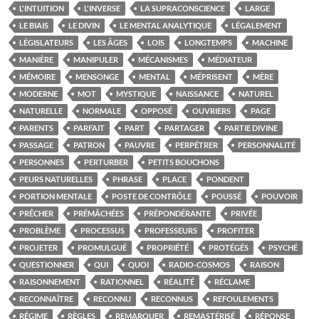
L'INTUITION
L'INVERSE
LA SUPRACONSCIENCE
LARGE
LE BIAIS
LE DIVIN
LE MENTAL ANALYTIQUE
LÉGALEMENT
LÉGISLATEURS
LES ÂGES
LOIS
LONGTEMPS
MACHINE
MANIÈRE
MANIPULER
MÉCANISMES
MÉDIATEUR
MÉMOIRE
MENSONGE
MENTAL
MÉPRISENT
MÈRE
MODERNE
MOT
MYSTIQUE
NAISSANCE
NATUREL
NATURELLE
NORMALE
OPPOSÉ
OUVRIERS
PAGE
PARENTS
PARFAIT
PART
PARTAGER
PARTIE DIVINE
PASSAGE
PATRON
PAUVRE
PERPÉTRER
PERSONNALITÉ
PERSONNES
PERTURBER
PETITS BOUCHONS
PEURS NATURELLES
PHRASE
PLACE
PONDENT
PORTION MENTALE
POSTE DE CONTRÔLE
POUSSÉ
POUVOIR
PRÊCHER
PRÉMÂCHÉES
PRÉPONDÉRANTE
PRIVÉE
PROBLÈME
PROCESSUS
PROFESSEURS
PROFITER
PROJETER
PROMULGUÉ
PROPRIÉTÉ
PROTÉGÉS
PSYCHÉ
QUESTIONNER
QUI
QUOI
RADIO-COSMOS
RAISON
RAISONNEMENT
RATIONNEL
RÉALITÉ
RÉCLAME
RECONNAÎTRE
RECONNU
RECONNUS
REFOULEMENTS
RÉGIME
RÈGLES
REMARQUER
REMASTÉRISÉ
RÉPONSE