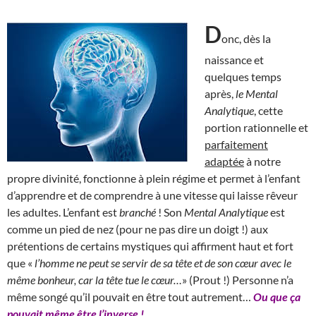
D
onc, dès la
naissance et
quelques temps
après,
le Mental
Analytique
, cette
portion rationnelle et
parfaitement
adaptée
à notre
propre divinité, fonctionne à plein régime et permet à l’enfant
d’apprendre et de comprendre à une vitesse qui laisse rêveur
les adultes. L’enfant est
branché
! Son
Mental Analytique
est
comme un pied de nez (pour ne pas dire un doigt !) aux
prétentions de certains mystiques qui affirment haut et fort
que «
l’homme ne peut se servir de sa tête et de son cœur avec le
même bonheur, car la tête tue le cœur…
» (Prout !) Personne n’a
même songé qu’il pouvait en être tout autrement…
Ou que ça
pouvait même être l’inverse !