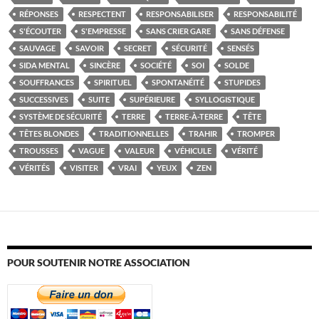
RÉPONSES
RESPECTENT
RESPONSABILISER
RESPONSABILITÉ
S'ÉCOUTER
S'EMPRESSE
SANS CRIER GARE
SANS DÉFENSE
SAUVAGE
SAVOIR
SECRET
SÉCURITÉ
SENSÉS
SIDA MENTAL
SINCÈRE
SOCIÉTÉ
SOI
SOLDE
SOUFFRANCES
SPIRITUEL
SPONTANÉITÉ
STUPIDES
SUCCESSIVES
SUITE
SUPÉRIEURE
SYLLOGISTIQUE
SYSTÈME DE SÉCURITÉ
TERRE
TERRE-À-TERRE
TÊTE
TÊTES BLONDES
TRADITIONNELLES
TRAHIR
TROMPER
TROUSSES
VAGUE
VALEUR
VÉHICULE
VÉRITÉ
VÉRITÉS
VISITER
VRAI
YEUX
ZEN
POUR SOUTENIR NOTRE ASSOCIATION