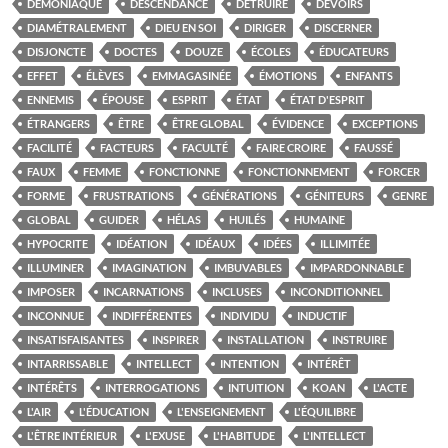
DÉMONIAQUE
DESCENDANCE
DÉTRUIRE
DEVOIRS
DIAMÉTRALEMENT
DIEU EN SOI
DIRIGER
DISCERNER
DISJONCTE
DOCTES
DOUZE
ÉCOLES
ÉDUCATEURS
EFFET
ÉLÈVES
EMMAGASINÉE
ÉMOTIONS
ENFANTS
ENNEMIS
ÉPOUSE
ESPRIT
ÉTAT
ÉTAT D'ESPRIT
ÉTRANGERS
ÊTRE
ÊTRE GLOBAL
ÉVIDENCE
EXCEPTIONS
FACILITÉ
FACTEURS
FACULTÉ
FAIRE CROIRE
FAUSSÉ
FAUX
FEMME
FONCTIONNE
FONCTIONNEMENT
FORCER
FORME
FRUSTRATIONS
GÉNÉRATIONS
GÉNITEURS
GENRE
GLOBAL
GUIDER
HÉLAS
HUILÉS
HUMAINE
HYPOCRITE
IDÉATION
IDÉAUX
IDÉES
ILLIMITÉE
ILLUMINER
IMAGINATION
IMBUVABLES
IMPARDONNABLE
IMPOSER
INCARNATIONS
INCLUSES
INCONDITIONNEL
INCONNUE
INDIFFÉRENTES
INDIVIDU
INDUCTIF
INSATISFAISANTES
INSPIRER
INSTALLATION
INSTRUIRE
INTARRISSABLE
INTELLECT
INTENTION
INTÉRÊT
INTÉRÊTS
INTERROGATIONS
INTUITION
KOAN
L'ACTE
L'AIR
L'ÉDUCATION
L'ENSEIGNEMENT
L'ÉQUILIBRE
L'ÊTRE INTÉRIEUR
L'EXUSE
L'HABITUDE
L'INTELLECT