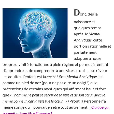
D
onc, dès la
naissance et
quelques temps
après,
le Mental
Analytique
, cette
portion rationnelle et
parfaitement
adaptée
à notre
propre divinité, fonctionne à plein régime et permet à l’enfant
d’apprendre et de comprendre à une vitesse qui laisse rêveur
les adultes. L’enfant est
branché
! Son
Mental Analytique
est
comme un pied de nez (pour ne pas dire un doigt !) aux
prétentions de certains mystiques qui affirment haut et fort
que «
l’homme ne peut se servir de sa tête et de son cœur avec le
même bonheur, car la tête tue le cœur…
» (Prout !) Personne n’a
même songé qu’il pouvait en être tout autrement…
Ou que ça
pouvait même être l’inverse !