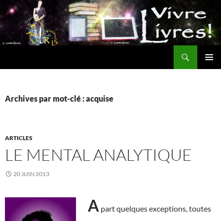
Aller
au
contenu
Recherche
MENU
PRINCI
Archives par mot-clé : acquise
ARTICLES
LE MENTAL ANALYTIQUE
20 JUIN 2013
A
part quelques exceptions, toutes