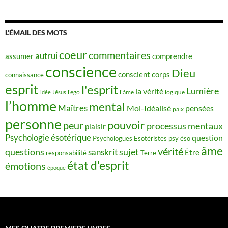
L’ÉMAIL DES MOTS
coeur
commentaires
autrui
assumer
comprendre
conscience
Dieu
conscient
corps
connaissance
esprit
l'esprit
Lumière
la vérité
idée
Jésus
l'ego
l'âme
logique
l’homme
mental
Maîtres
Moi-Idéalisé
pensées
paix
personne
pouvoir
peur
processus mentaux
plaisir
Psychologie ésotérique
question
Psychologues Esotéristes
psy éso
âme
vérité
questions
sujet
sanskrit
Être
responsabilité
Terre
état d'esprit
émotions
époque