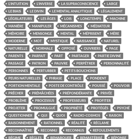
L'INTUITION
L'INVERSE
LA SUPRACONSCIENCE
LARGE
LE BIAIS
LE DIVIN
LE MENTAL ANALYTIQUE
LÉGALEMENT
LÉGISLATEURS
LES ÂGES
LOIS
LONGTEMPS
MACHINE
MANIÈRE
MANIPULER
MÉCANISMES
MÉDIATEUR
MÉMOIRE
MENSONGE
MENTAL
MÉPRISENT
MÈRE
MODERNE
MOT
MYSTIQUE
NAISSANCE
NATUREL
NATURELLE
NORMALE
OPPOSÉ
OUVRIERS
PAGE
PARENTS
PARFAIT
PART
PARTAGER
PARTIE DIVINE
PASSAGE
PATRON
PAUVRE
PERPÉTRER
PERSONNALITÉ
PERSONNES
PERTURBER
PETITS BOUCHONS
PEURS NATURELLES
PHRASE
PLACE
PONDENT
PORTION MENTALE
POSTE DE CONTRÔLE
POUSSÉ
POUVOIR
PRÊCHER
PRÉMÂCHÉES
PRÉPONDÉRANTE
PRIVÉE
PROBLÈME
PROCESSUS
PROFESSEURS
PROFITER
PROJETER
PROMULGUÉ
PROPRIÉTÉ
PROTÉGÉS
PSYCHÉ
QUESTIONNER
QUI
QUOI
RADIO-COSMOS
RAISON
RAISONNEMENT
RATIONNEL
RÉALITÉ
RÉCLAME
RECONNAÎTRE
RECONNU
RECONNUS
REFOULEMENTS
RÉGIME
RÈGLES
REMARQUER
REMASTÉRISÉ
RÉPONSE