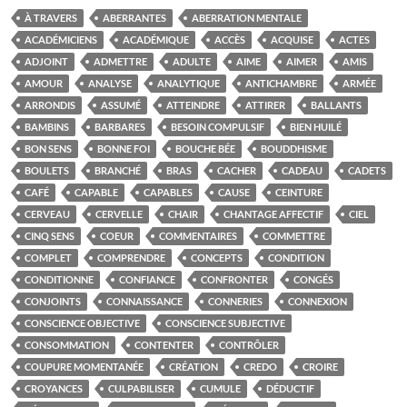
À TRAVERS
ABERRANTES
ABERRATION MENTALE
ACADÉMICIENS
ACADÉMIQUE
ACCÈS
ACQUISE
ACTES
ADJOINT
ADMETTRE
ADULTE
AIME
AIMER
AMIS
AMOUR
ANALYSE
ANALYTIQUE
ANTICHAMBRE
ARMÉE
ARRONDIS
ASSUMÉ
ATTEINDRE
ATTIRER
BALLANTS
BAMBINS
BARBARES
BESOIN COMPULSIF
BIEN HUILÉ
BON SENS
BONNE FOI
BOUCHE BÉE
BOUDDHISME
BOULETS
BRANCHÉ
BRAS
CACHER
CADEAU
CADETS
CAFÉ
CAPABLE
CAPABLES
CAUSE
CEINTURE
CERVEAU
CERVELLE
CHAIR
CHANTAGE AFFECTIF
CIEL
CINQ SENS
COEUR
COMMENTAIRES
COMMETTRE
COMPLET
COMPRENDRE
CONCEPTS
CONDITION
CONDITIONNE
CONFIANCE
CONFRONTER
CONGÉS
CONJOINTS
CONNAISSANCE
CONNERIES
CONNEXION
CONSCIENCE OBJECTIVE
CONSCIENCE SUBJECTIVE
CONSOMMATION
CONTENTER
CONTRÔLER
COUPURE MOMENTANÉE
CRÉATION
CREDO
CROIRE
CROYANCES
CULPABILISER
CUMULE
DÉDUCTIF