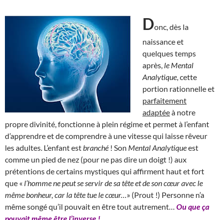
D
onc, dès la
naissance et
quelques temps
après,
le Mental
Analytique
, cette
portion rationnelle et
parfaitement
adaptée
à notre
propre divinité, fonctionne à plein régime et permet à l’enfant
d’apprendre et de comprendre à une vitesse qui laisse rêveur
les adultes. L’enfant est
branché
! Son
Mental Analytique
est
comme un pied de nez (pour ne pas dire un doigt !) aux
prétentions de certains mystiques qui affirment haut et fort
que «
l’homme ne peut se servir de sa tête et de son cœur avec le
même bonheur, car la tête tue le cœur…
» (Prout !) Personne n’a
même songé qu’il pouvait en être tout autrement…
Ou que ça
pouvait même être l’inverse !