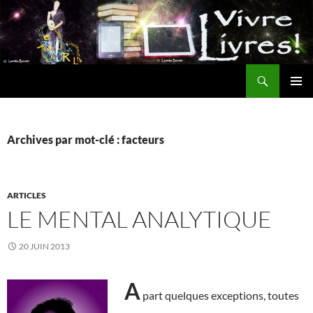
Aller
au
contenu
Recherche
MENU
PRINCI
Archives par mot-clé : facteurs
ARTICLES
LE MENTAL ANALYTIQUE
20 JUIN 2013
A
part quelques exceptions, toutes