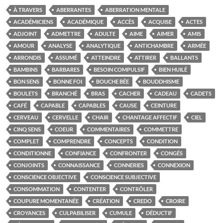
À TRAVERS
ABERRANTES
ABERRATION MENTALE
ACADÉMICIENS
ACADÉMIQUE
ACCÈS
ACQUISE
ACTES
ADJOINT
ADMETTRE
ADULTE
AIME
AIMER
AMIS
AMOUR
ANALYSE
ANALYTIQUE
ANTICHAMBRE
ARMÉE
ARRONDIS
ASSUMÉ
ATTEINDRE
ATTIRER
BALLANTS
BAMBINS
BARBARES
BESOIN COMPULSIF
BIEN HUILÉ
BON SENS
BONNE FOI
BOUCHE BÉE
BOUDDHISME
BOULETS
BRANCHÉ
BRAS
CACHER
CADEAU
CADETS
CAFÉ
CAPABLE
CAPABLES
CAUSE
CEINTURE
CERVEAU
CERVELLE
CHAIR
CHANTAGE AFFECTIF
CIEL
CINQ SENS
COEUR
COMMENTAIRES
COMMETTRE
COMPLET
COMPRENDRE
CONCEPTS
CONDITION
CONDITIONNE
CONFIANCE
CONFRONTER
CONGÉS
CONJOINTS
CONNAISSANCE
CONNERIES
CONNEXION
CONSCIENCE OBJECTIVE
CONSCIENCE SUBJECTIVE
CONSOMMATION
CONTENTER
CONTRÔLER
COUPURE MOMENTANÉE
CRÉATION
CREDO
CROIRE
CROYANCES
CULPABILISER
CUMULE
DÉDUCTIF