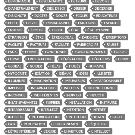
DÉMONIAQUE
DESCENDANCE
DÉTRUIRE
DEVOIRS
DIAMÉTRALEMENT
DIEU EN SOI
DIRIGER
DISCERNER
DISJONCTE
DOCTES
DOUZE
ÉCOLES
ÉDUCATEURS
EFFET
ÉLÈVES
EMMAGASINÉE
ÉMOTIONS
ENFANTS
ENNEMIS
ÉPOUSE
ESPRIT
ÉTAT
ÉTAT D'ESPRIT
ÉTRANGERS
ÊTRE
ÊTRE GLOBAL
ÉVIDENCE
EXCEPTIONS
FACILITÉ
FACTEURS
FACULTÉ
FAIRE CROIRE
FAUSSÉ
FAUX
FEMME
FONCTIONNE
FONCTIONNEMENT
FORCER
FORME
FRUSTRATIONS
GÉNÉRATIONS
GÉNITEURS
GENRE
GLOBAL
GUIDER
HÉLAS
HUILÉS
HUMAINE
HYPOCRITE
IDÉATION
IDÉAUX
IDÉES
ILLIMITÉE
ILLUMINER
IMAGINATION
IMBUVABLES
IMPARDONNABLE
IMPOSER
INCARNATIONS
INCLUSES
INCONDITIONNEL
INCONNUE
INDIFFÉRENTES
INDIVIDU
INDUCTIF
INSATISFAISANTES
INSPIRER
INSTALLATION
INSTRUIRE
INTARRISSABLE
INTELLECT
INTENTION
INTÉRÊT
INTÉRÊTS
INTERROGATIONS
INTUITION
KOAN
L'ACTE
L'AIR
L'ÉDUCATION
L'ENSEIGNEMENT
L'ÉQUILIBRE
L'ÊTRE INTÉRIEUR
L'EXUSE
L'HABITUDE
L'INTELLECT