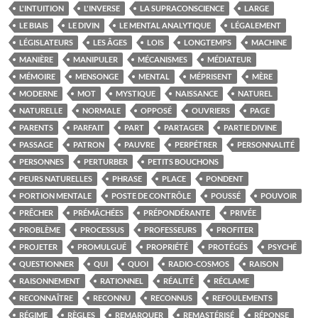
L'INTUITION
L'INVERSE
LA SUPRACONSCIENCE
LARGE
LE BIAIS
LE DIVIN
LE MENTAL ANALYTIQUE
LÉGALEMENT
LÉGISLATEURS
LES ÂGES
LOIS
LONGTEMPS
MACHINE
MANIÈRE
MANIPULER
MÉCANISMES
MÉDIATEUR
MÉMOIRE
MENSONGE
MENTAL
MÉPRISENT
MÈRE
MODERNE
MOT
MYSTIQUE
NAISSANCE
NATUREL
NATURELLE
NORMALE
OPPOSÉ
OUVRIERS
PAGE
PARENTS
PARFAIT
PART
PARTAGER
PARTIE DIVINE
PASSAGE
PATRON
PAUVRE
PERPÉTRER
PERSONNALITÉ
PERSONNES
PERTURBER
PETITS BOUCHONS
PEURS NATURELLES
PHRASE
PLACE
PONDENT
PORTION MENTALE
POSTE DE CONTRÔLE
POUSSÉ
POUVOIR
PRÊCHER
PRÉMÂCHÉES
PRÉPONDÉRANTE
PRIVÉE
PROBLÈME
PROCESSUS
PROFESSEURS
PROFITER
PROJETER
PROMULGUÉ
PROPRIÉTÉ
PROTÉGÉS
PSYCHÉ
QUESTIONNER
QUI
QUOI
RADIO-COSMOS
RAISON
RAISONNEMENT
RATIONNEL
RÉALITÉ
RÉCLAME
RECONNAÎTRE
RECONNU
RECONNUS
REFOULEMENTS
RÉGIME
RÈGLES
REMARQUER
REMASTÉRISÉ
RÉPONSE