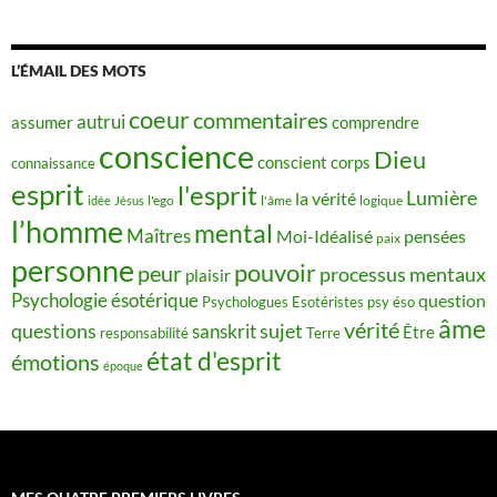
L’ÉMAIL DES MOTS
coeur
commentaires
autrui
assumer
comprendre
conscience
Dieu
conscient
corps
connaissance
esprit
l'esprit
Lumière
la vérité
idée
Jésus
l'ego
l'âme
logique
l’homme
mental
Maîtres
Moi-Idéalisé
pensées
paix
personne
pouvoir
peur
processus mentaux
plaisir
Psychologie ésotérique
question
Psychologues Esotéristes
psy éso
âme
vérité
questions
sujet
sanskrit
Être
responsabilité
Terre
état d'esprit
émotions
époque