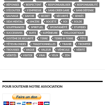
RÉPONSES
RESPECTENT
RESPONSABILISER
RESPONSABILITÉ
S'ÉCOUTER
S'EMPRESSE
SANS CRIER GARE
SANS DÉFENSE
SAUVAGE
SAVOIR
SECRET
SÉCURITÉ
SENSÉS
SIDA MENTAL
SINCÈRE
SOCIÉTÉ
SOI
SOLDE
SOUFFRANCES
SPIRITUEL
SPONTANÉITÉ
STUPIDES
SUCCESSIVES
SUITE
SUPÉRIEURE
SYLLOGISTIQUE
SYSTÈME DE SÉCURITÉ
TERRE
TERRE-À-TERRE
TÊTE
TÊTES BLONDES
TRADITIONNELLES
TRAHIR
TROMPER
TROUSSES
VAGUE
VALEUR
VÉHICULE
VÉRITÉ
VÉRITÉS
VISITER
VRAI
YEUX
ZEN
POUR SOUTENIR NOTRE ASSOCIATION