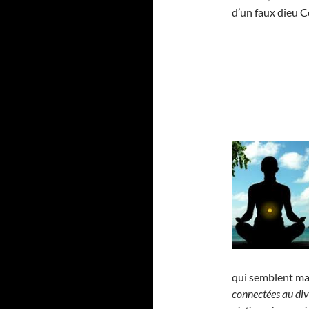
d’un faux dieu Co
qui semblent maî
connectées au div