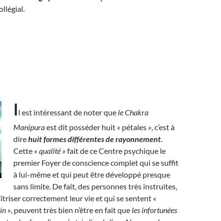
llégial.
I
l est intéressant de noter que
le Chakra
Manipura
est dit posséder huit
«
pétales
»
, c’est à
dire
huit formes différentes de rayonnement
.
Cette
« qualité »
fait de ce Centre psychique le
premier Foyer de conscience complet qui se suffit
à lui-même et qui peut être développé presque
sans limite. De fait, des personnes très instruites,
triser correctement leur vie et qui se sentent
«
in »
, peuvent très bien n’être en fait que
les infortunées