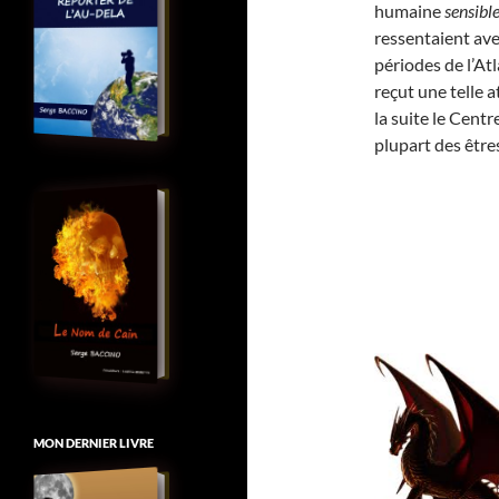
humaine
sensibl
ressentaient ave
périodes de l’Atl
reçut une telle a
la suite le Centr
plupart des être
MON DERNIER LIVRE