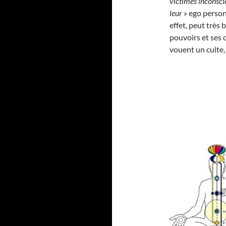
victimes inconscie
leur »
ego personn
effet, peut très 
pouvoirs et ses c
vouent un culte,