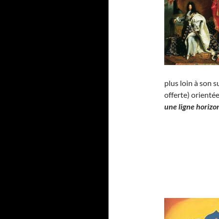
plus loin à son 
offerte) orienté
une ligne horizo