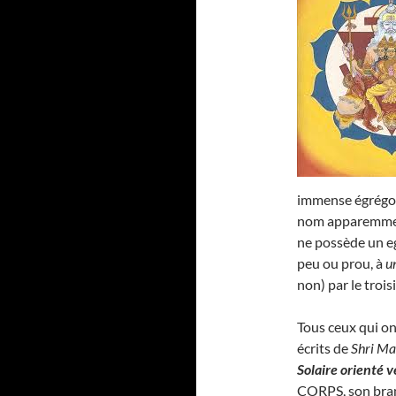
immense égrégore
nom apparemmen
ne possède un eg
peu ou prou, à
u
non) par le troi
Tous ceux qui on
écrits de
Shri Ma
Solaire orienté v
CORPS, son bra