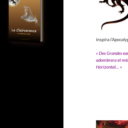
inspira
l’Apocaly
« Des Grandes eau
adombrera et mène
Horizontal… »