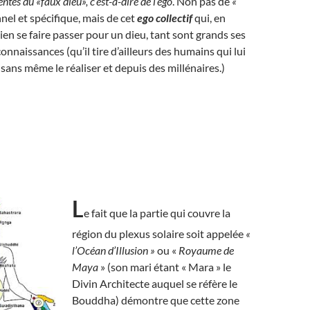
ntes du «faux dieu», c’est-à-dire de l’ego
. Non pas de
«
el et spécifique, mais de cet
ego collectif
qui, en
bien se faire passer pour un dieu, tant sont grands ses
onnaissances (qu’il tire d’ailleurs des humains qui lui
 sans même le réaliser et depuis des millénaires.)
L
e fait que la partie qui couvre la
région du plexus solaire soit appelée
«
l’Océan d’Illusion »
ou «
Royaume de
Maya
» (son mari étant « Mara » le
Divin Architecte auquel se réfère le
Bouddha) démontre que cette zone