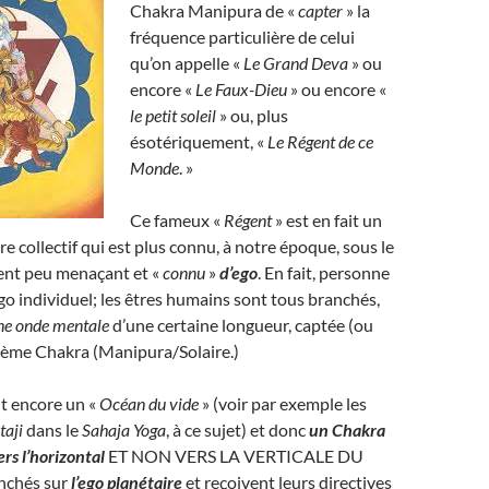
Chakra Manipura de «
capter
» la
fréquence particulière de celui
qu’on appelle «
Le Grand Deva
» ou
encore «
Le Faux-Dieu
» ou encore «
le petit soleil
» ou, plus
ésotériquement, «
Le Régent de ce
Monde
. »
Ce fameux «
Régent
» est en fait un
 collectif qui est plus connu, à notre époque, sous le
t peu menaçant et «
connu
»
d’ego
. En fait, personne
o individuel; les êtres humains sont tous branchés,
ne onde mentale
d’une certaine longueur, captée (ou
sième Chakra (Manipura/Solaire.)
t encore un «
Océan du vide
» (voir par exemple les
taji
dans le
Sahaja Yoga
, à ce sujet) et donc
un Chakra
ers l’horizontal
ET NON VERS LA VERTICALE DU
nchés sur
l’ego planétaire
et reçoivent leurs directives