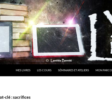
MES LIVRES
LES COURS
SÉMINAIRES ET ATELIERS
MON PARCO
t-clé : sacrifices