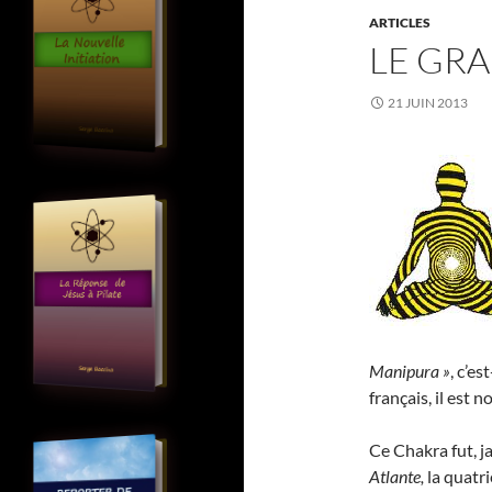
ARTICLES
LE GRA
21 JUIN 2013
Manipura »
, c’es
français, il est
Ce Chakra fut, j
Atlante,
la quatr