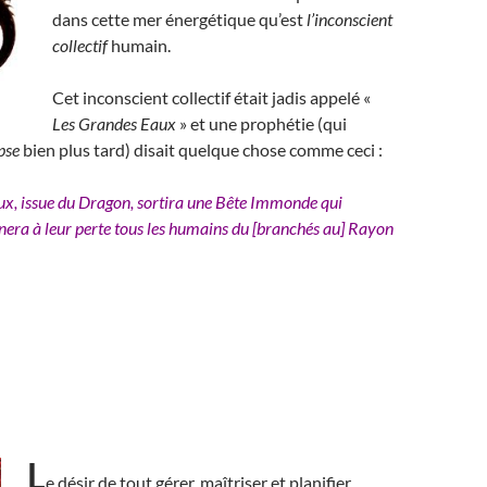
dans cette mer énergétique qu’est
l’inconscient
collectif
humain.
Cet inconscient collectif était jadis appelé «
Les Grandes Eaux
» et une prophétie (qui
pse
bien plus tard) disait quelque chose comme ceci :
x, issue du Dragon, sortira une Bête Immonde qui
ra à leur perte tous les humains du [branchés au] Rayon
L
e désir de tout gérer, maîtriser et planifier,