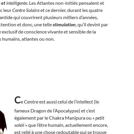
e
et
intelligente
. Les Atlantes non-initiés pensaient et
c leur
Centre Solaire
et ce dernier, durant les quatre
antide qui couvrirent plusieurs milliers d’années,
ttention et donc, une telle
stimulation
, qu’il devint par
e exclusif de conscience vivante et sensible de la
s humains, atlantes ou non.
C
e Centre est aussi celui de l’intellect (le
fameux Dragon de l’Apocalypse) et c’est
également par le Chakra Manipura ou «
petit
soleil
» que l’être humain, actuellement encore,
est relié à une chose redoutable qui se trouve