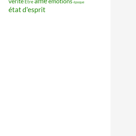
âme
vérité
émotions
Être
époque
état d'esprit