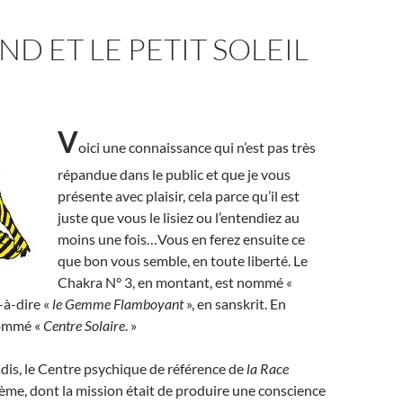
ND ET LE PETIT SOLEIL
V
oici une connaissance qui n’est pas très
répandue dans le public et que je vous
présente avec plaisir, cela parce qu’il est
juste que vous le lisiez ou l’entendiez au
moins une fois…Vous en ferez ensuite ce
que bon vous semble, en toute liberté. Le
Chakra N° 3, en montant, est nommé
«
t-à-dire «
le Gemme Flamboyant
», en sanskrit. En
 nommé «
Centre Solaire
. »
adis, le Centre psychique de référence de
la Race
ième, dont la mission était de produire une conscience