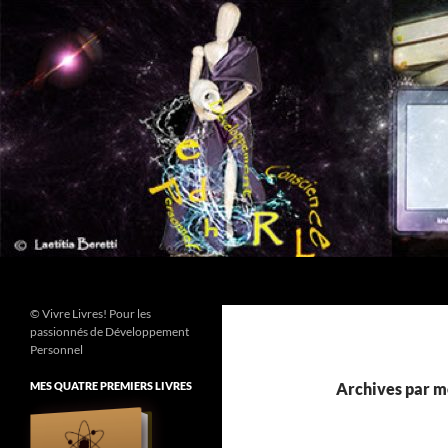
Aller
au
contenu
Recherche
© Vivre Livres! Pour les
passionnés de Développement
Personnel
MES QUATRE PREMIERS LIVRES
Archives par mo