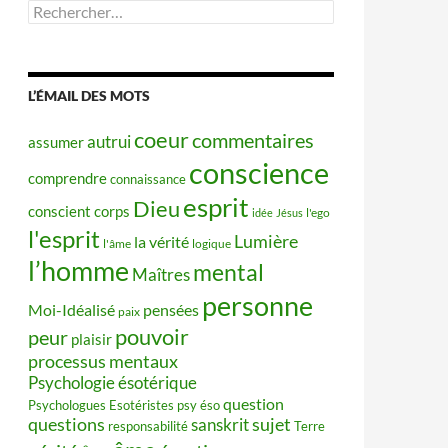
Rechercher :
L’ÉMAIL DES MOTS
coeur
commentaires
autrui
assumer
conscience
comprendre
connaissance
esprit
Dieu
conscient
corps
idée
Jésus
l'ego
l'esprit
Lumière
la vérité
l'âme
logique
l’homme
mental
Maîtres
personne
Moi-Idéalisé
pensées
paix
pouvoir
peur
plaisir
processus mentaux
Psychologie ésotérique
question
Psychologues Esotéristes
psy éso
questions
sujet
sanskrit
responsabilité
Terre