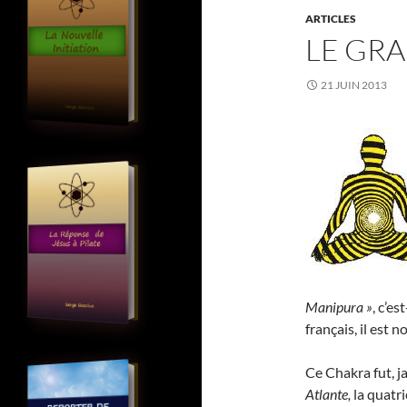
ARTICLES
LE GRA
21 JUIN 2013
Manipura »
, c’es
français, il est
Ce Chakra fut, j
Atlante,
la quatr