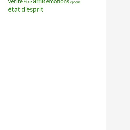
âme
vérité
émotions
Être
époque
état d'esprit