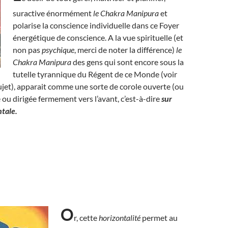
suractive énormément
le Chakra Manipura
et
polarise la conscience individuelle dans ce Foyer
énergétique de conscience. A la vue spirituelle (et
non pas
psychique
, merci de noter la différence)
le
Chakra Manipura
des gens qui sont encore sous la
tutelle tyrannique du Régent de ce Monde (voir
sujet), apparait comme une sorte de corole ouverte (ou
e ou dirigée fermement vers l’avant, c’est-à-dire
sur
ntale.
O
r, cette
horizontalité
permet au