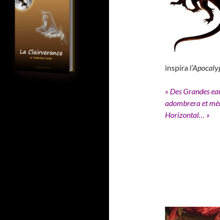
inspira
l’Apocaly
« Des Grandes eau
adombrera et mène
Horizontal… »