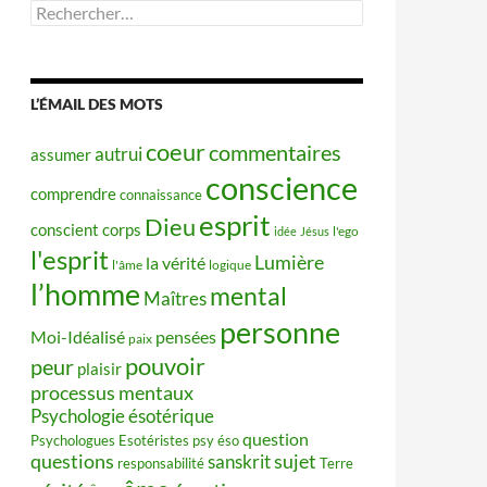
Rechercher :
L’ÉMAIL DES MOTS
coeur
commentaires
autrui
assumer
conscience
comprendre
connaissance
esprit
Dieu
conscient
corps
idée
Jésus
l'ego
l'esprit
Lumière
la vérité
l'âme
logique
l’homme
mental
Maîtres
personne
Moi-Idéalisé
pensées
paix
pouvoir
peur
plaisir
processus mentaux
Psychologie ésotérique
question
Psychologues Esotéristes
psy éso
questions
sujet
sanskrit
responsabilité
Terre