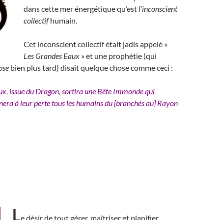
dans cette mer énergétique qu’est
l’inconscient
collectif
humain.
Cet inconscient collectif était jadis appelé «
Les Grandes Eaux
» et une prophétie (qui
pse
bien plus tard) disait quelque chose comme ceci :
x, issue du Dragon, sortira une Bête Immonde qui
ra à leur perte tous les humains du [branchés au] Rayon
L
e désir de tout gérer, maîtriser et planifier,