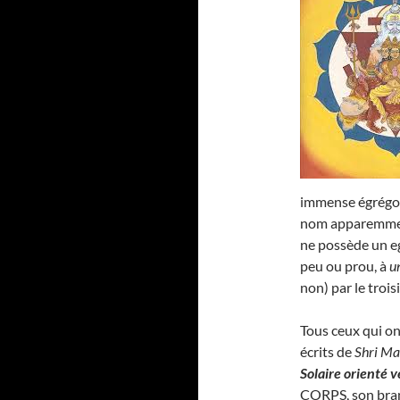
immense égrégore
nom apparemmen
ne possède un eg
peu ou prou, à
u
non) par le troi
Tous ceux qui on
écrits de
Shri Ma
Solaire orienté v
CORPS, son bra