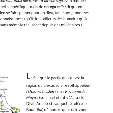
ntes du «faux dieu», c’est-à-dire de l’ego
. Non pas de
«
el et spécifique, mais de cet
ego collectif
qui, en
bien se faire passer pour un dieu, tant sont grands ses
onnaissances (qu’il tire d’ailleurs des humains qui lui
 sans même le réaliser et depuis des millénaires.)
L
e fait que la partie qui couvre la
région du plexus solaire soit appelée
«
l’Océan d’Illusion »
ou «
Royaume de
Maya
» (son mari étant « Mara » le
Divin Architecte auquel se réfère le
Bouddha) démontre que cette zone