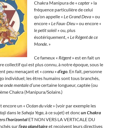
Chakra Manipura de «
capter
» la
fréquence particulière de celui
qu’on appelle «
Le Grand Deva
» ou
encore «
Le Faux-Dieu
» ou encore «
le petit soleil
» ou, plus
ésotériquement, «
Le Régent de ce
Monde
. »
Ce fameux «
Régent
» est en fait un
 collectif qui est plus connu, à notre époque, sous le
t peu menaçant et «
connu
»
d’ego
. En fait, personne
o individuel; les êtres humains sont tous branchés,
ne onde mentale
d’une certaine longueur, captée (ou
sième Chakra (Manipura/Solaire.)
t encore un «
Océan du vide
» (voir par exemple les
taji
dans le
Sahaja Yoga
, à ce sujet) et donc
un Chakra
ers l’horizontal
ET NON VERS LA VERTICALE DU
nchés sur
l’ego planétaire
et reçoivent leurs directives