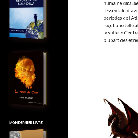
humaine
sensibl
ressentaient ave
périodes de l’Atl
reçut une telle a
la suite le Centr
plupart des être
MON DERNIER LIVRE