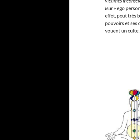
victimes inconscie
leur »
ego personn
effet, peut très 
pouvoirs et ses c
vouent un culte,