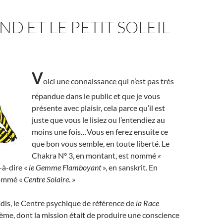
ND ET LE PETIT SOLEIL
V
oici une connaissance qui n’est pas très
répandue dans le public et que je vous
présente avec plaisir, cela parce qu’il est
juste que vous le lisiez ou l’entendiez au
moins une fois…Vous en ferez ensuite ce
que bon vous semble, en toute liberté. Le
Chakra N° 3, en montant, est nommé
«
t-à-dire «
le Gemme Flamboyant
», en sanskrit. En
 nommé «
Centre Solaire
. »
adis, le Centre psychique de référence de
la Race
ième, dont la mission était de produire une conscience