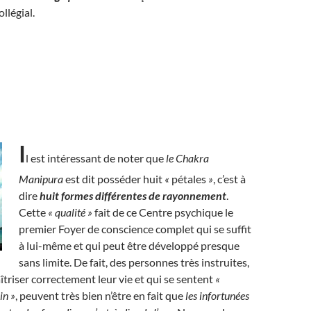
llégial.
I
l est intéressant de noter que
le Chakra
Manipura
est dit posséder huit
«
pétales
»
, c’est à
dire
huit formes différentes de rayonnement
.
Cette
« qualité »
fait de ce Centre psychique le
premier Foyer de conscience complet qui se suffit
à lui-même et qui peut être développé presque
sans limite. De fait, des personnes très instruites,
triser correctement leur vie et qui se sentent
«
in »
, peuvent très bien n’être en fait que
les infortunées