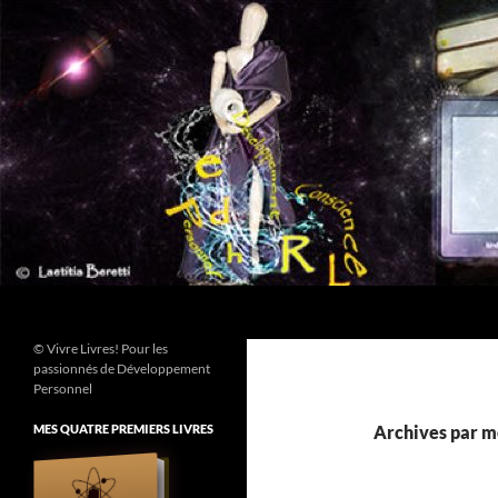
Aller
au
contenu
Recherche
© Vivre Livres! Pour les
passionnés de Développement
Personnel
MES QUATRE PREMIERS LIVRES
Archives par mo