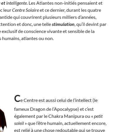
e
et
intelligente
. Les Atlantes non-initiés pensaient et
c leur
Centre Solaire
et ce dernier, durant les quatre
antide qui couvrirent plusieurs milliers d’années,
ttention et donc, une telle
stimulation
, qu’il devint par
e exclusif de conscience vivante et sensible de la
s humains, atlantes ou non.
C
e Centre est aussi celui de l’intellect (le
fameux Dragon de l’Apocalypse) et c’est
également par le Chakra Manipura ou «
petit
soleil
» que l’être humain, actuellement encore,
est relié à une chose redoutable qui se trouve