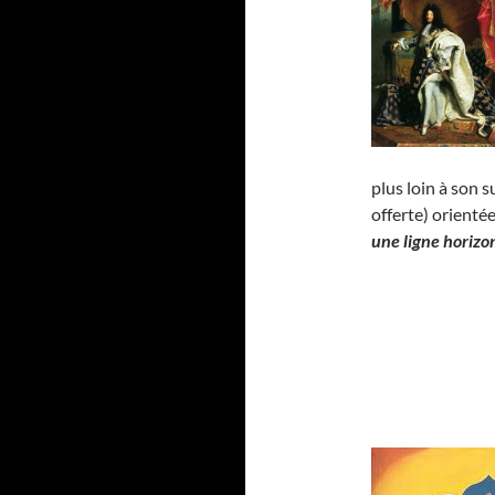
plus loin à son 
offerte) orienté
une ligne horizo