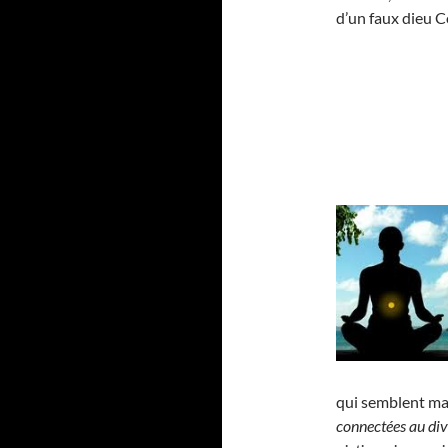
d’un faux dieu Co
qui semblent maî
connectées au div