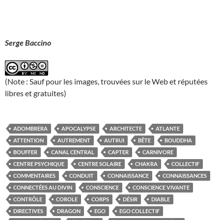
Serge Baccino
(Note : Sauf pour les images, trouvées sur le Web et réputées
libres et gratuites)
ADOMBRERA
APOCALYPSE
ARCHITECTE
ATLANTE
ATTENTION
AUTREMENT
AUTRUI
BÊTE
BOUDDHA
BOUFFER
CANAL CENTRAL
CAPTER
CARNIVORE
CENTRE PSYCHIQUE
CENTRE SOLAIRE
CHAKRA
COLLECTIF
COMMENTAIRES
CONDUIT
CONNAISSANCE
CONNAISSANCES
CONNECTÉES AU DIVIN
CONSCIENCE
CONSCIENCE VIVANTE
CONTRÔLE
COROLE
CORPS
DÉSIR
DIABLE
DIRECTIVES
DRAGON
EGO
EGO COLLECTIF