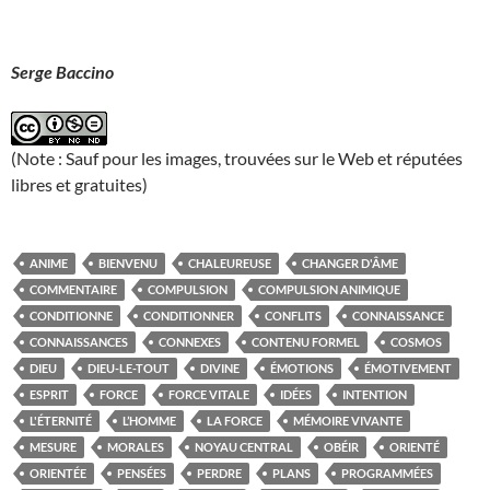
Serge Baccino
(Note : Sauf pour les images, trouvées sur le Web et réputées
libres et gratuites)
ANIME
BIENVENU
CHALEUREUSE
CHANGER D'ÂME
COMMENTAIRE
COMPULSION
COMPULSION ANIMIQUE
CONDITIONNE
CONDITIONNER
CONFLITS
CONNAISSANCE
CONNAISSANCES
CONNEXES
CONTENU FORMEL
COSMOS
DIEU
DIEU-LE-TOUT
DIVINE
ÉMOTIONS
ÉMOTIVEMENT
ESPRIT
FORCE
FORCE VITALE
IDÉES
INTENTION
L'ÉTERNITÉ
L’HOMME
LA FORCE
MÉMOIRE VIVANTE
MESURE
MORALES
NOYAU CENTRAL
OBÉIR
ORIENTÉ
ORIENTÉE
PENSÉES
PERDRE
PLANS
PROGRAMMÉES