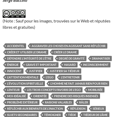
Serge Baccino
(Note : Sauf pour les images, trouvées sur le Web et réputées
libres et gratuites)
ACCIDENTEL
AGGRAVER LES CHOSES EN AGISSANT SANS RÉFLÉCHIR
CRÉER ET UTILISER LE DRAME
CRÉER LE DRAME
DÉFENDRE L'INTÉGRITÉ DE L'ÊTRE
DEGRÉ DE GRAVITÉ
DRAMATISER
ÉNERGIE
GRAVE ET IMPORTANT
HASARD
INCONSCIEMMENT
INNOCENT
JUSTIFIER
JUSTIFIER SA TIÉDEUR
L'ATTENTION MENTALE
L'EGO
L'ENTRETENIR
L'ÉVOLUTION SPIRITUELLE
L'HOMME NE FAIT JAMAIS RIEN POUR RIEN
LENTEUR
LES TROIS CONCEPTS FAVORIS DE L'EGO
MOBILISÉE
MOI-IDÉALISÉ
ORIENTÉE
PRENDRE DES RISQUES INSENSÉS
PROBLÈME EXTÉRIEUR
RAISONS VALABLES
RÂLER
RÉFLÉCHIR AUX BIENFAITS DE L'INACTION
RÉFLEXION
SÉRIEUX
SUJETS SECONDAIRES
TÉMOIGNER
TIÈDE
TIÉDEUR DE L'ÂME