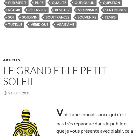
PUR ESPRIT
PURE
QUALITÉ
QUELQU'UN
QUESTION
RÉAGIR
RÉSERVOIR
RÉSISTER
S'EXPRIMER
SENTIMENTS
SOI
SOI DIVIN
SOUFFRANCES
SOUVENIRS
TEMPS
TUTELLE
VÉRIDIQUE
VRAIE ÂME
ARTICLES
LE GRAND ET LE PETIT
SOLEIL
21 JUIN 2013
V
oici une connaissance qui n’est
pas très répandue dans le public et
que je vous présente avec plaisir, cela