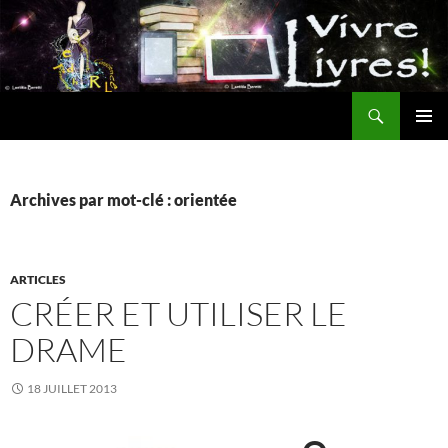
Aller
au
contenu
Recherche
MENU
PRINCI
Archives par mot-clé : orientée
ARTICLES
CRÉER ET UTILISER LE
DRAME
18 JUILLET 2013