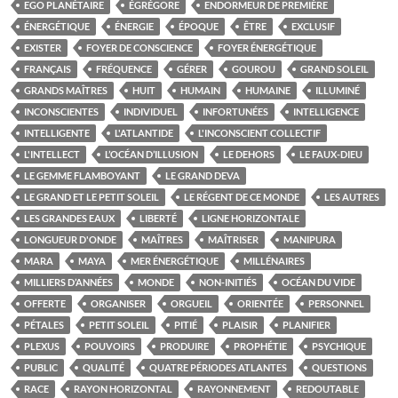
EGO PLANÉTAIRE
ÉGRÉGORE
ENDORMEUR DE PREMIÈRE
ÉNERGÉTIQUE
ÉNERGIE
ÉPOQUE
ÊTRE
EXCLUSIF
EXISTER
FOYER DE CONSCIENCE
FOYER ÉNERGÉTIQUE
FRANÇAIS
FRÉQUENCE
GÉRER
GOUROU
GRAND SOLEIL
GRANDS MAÎTRES
HUIT
HUMAIN
HUMAINE
ILLUMINÉ
INCONSCIENTES
INDIVIDUEL
INFORTUNÉES
INTELLIGENCE
INTELLIGENTE
L'ATLANTIDE
L'INCONSCIENT COLLECTIF
L'INTELLECT
L’OCÉAN D’ILLUSION
LE DEHORS
LE FAUX-DIEU
LE GEMME FLAMBOYANT
LE GRAND DEVA
LE GRAND ET LE PETIT SOLEIL
LE RÉGENT DE CE MONDE
LES AUTRES
LES GRANDES EAUX
LIBERTÉ
LIGNE HORIZONTALE
LONGUEUR D'ONDE
MAÎTRES
MAÎTRISER
MANIPURA
MARA
MAYA
MER ÉNERGÉTIQUE
MILLÉNAIRES
MILLIERS D’ANNÉES
MONDE
NON-INITIÉS
OCÉAN DU VIDE
OFFERTE
ORGANISER
ORGUEIL
ORIENTÉE
PERSONNEL
PÉTALES
PETIT SOLEIL
PITIÉ
PLAISIR
PLANIFIER
PLEXUS
POUVOIRS
PRODUIRE
PROPHÉTIE
PSYCHIQUE
PUBLIC
QUALITÉ
QUATRE PÉRIODES ATLANTES
QUESTIONS
RACE
RAYON HORIZONTAL
RAYONNEMENT
REDOUTABLE