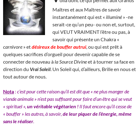
oilà donc ce qui permet aux Grands
Maîtres et aux Maîtres de savoir
instantanément qui est «
illuminé
» -ne
serait-ce qu’un peu- ou non et, surtout,
qui VEUT VRAIMENT l’être ou pas, à
savoir qui présente un Chakra «
carnivore
» et
désireux de
bouffer autrui
, ou qui est prêt à
quelques sacrifices d’orgueil pour devenir capable de se
connecter de nouveau à
la Source Divine
et à tourner sa face en
direction du
Vrai Soleil
. Un Soleil qui, d’ailleurs, Brille en nous et
tout autour de nous.
Nota
:
c’est pour cette raison qu’il est dit que « ne plus manger de
viande animale » n’est pas suffisant pour faire d’un être qui se veut
« spirituel »,
un véritable végétarien !
Il faut encore qu’il cesse de
« bouffer » les autres, à savoir,
de leur piquer de l’énergie, même
sans le réaliser
.