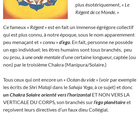
plus ésotériquement, «
Le
Régent de ce Monde
. »
Ce fameux «
Régent
» est en fait un immense égrégore collectif
qui est plus connu, à notre époque, sous le nom apparemment
peu menaçant et «
connu
»
d’ego
. En fait, personne ne possède
un ego individuel; les êtres humains sont tous branchés, peu
ou prou, à
une onde mentale
d’une certaine longueur, captée (ou
non) par le troisième Chakra (Manipura/Solaire.)
Tous ceux qui ont encore un «
Océan du vide
» (voir par exemple
les écrits de
Shri Mataji
dans le
Sahaja Yoga
, à ce sujet) et donc
un Chakra Solaire orienté vers l’horizontal
ET NON VERS LA
VERTICALE DU CORPS, son branchés sur
l’ego planétaire
et
reçoivent leurs directives d’un faux dieu Collégial.