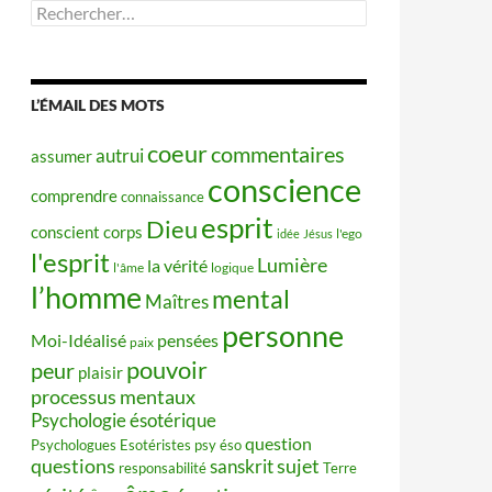
Rechercher :
L’ÉMAIL DES MOTS
coeur
commentaires
autrui
assumer
conscience
comprendre
connaissance
esprit
Dieu
conscient
corps
idée
Jésus
l'ego
l'esprit
Lumière
la vérité
l'âme
logique
l’homme
mental
Maîtres
personne
Moi-Idéalisé
pensées
paix
pouvoir
peur
plaisir
processus mentaux
Psychologie ésotérique
question
Psychologues Esotéristes
psy éso
questions
sujet
sanskrit
responsabilité
Terre