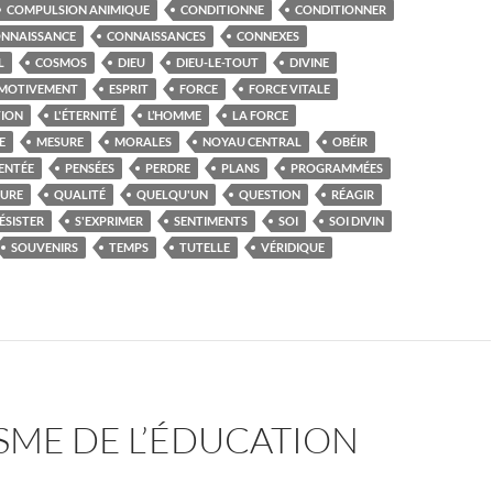
COMPULSION ANIMIQUE
CONDITIONNE
CONDITIONNER
NNAISSANCE
CONNAISSANCES
CONNEXES
L
COSMOS
DIEU
DIEU-LE-TOUT
DIVINE
MOTIVEMENT
ESPRIT
FORCE
FORCE VITALE
TION
L'ÉTERNITÉ
L’HOMME
LA FORCE
E
MESURE
MORALES
NOYAU CENTRAL
OBÉIR
ENTÉE
PENSÉES
PERDRE
PLANS
PROGRAMMÉES
URE
QUALITÉ
QUELQU'UN
QUESTION
RÉAGIR
ÉSISTER
S'EXPRIMER
SENTIMENTS
SOI
SOI DIVIN
SOUVENIRS
TEMPS
TUTELLE
VÉRIDIQUE
SME DE L’ÉDUCATION