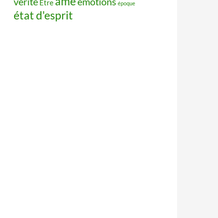
âme
vérité
émotions
Être
époque
état d'esprit