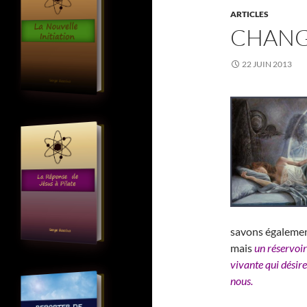
ARTICLES
CHANG
22 JUIN 2013
savons également
mais
un réservoir
vivante qui désire
nous.