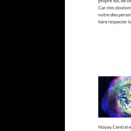
propre Soi, de c
Car n’en doutons 
notre
dieu perso
faire respecter l
Noyau Central e