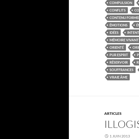
COMPULSION
CONFLITS
CO
CONTENU FORME
ÉMOTIONS
É
IDÉES
INTEN
MÉMOIRE VIVANT
ORIENTÉ
ORI
PUR ESPRIT
P
RÉSERVOIR
R
SOUFFRANCES
VRAIE ÂME
ARTICLES
ILLOGI
1 JUIN 2013