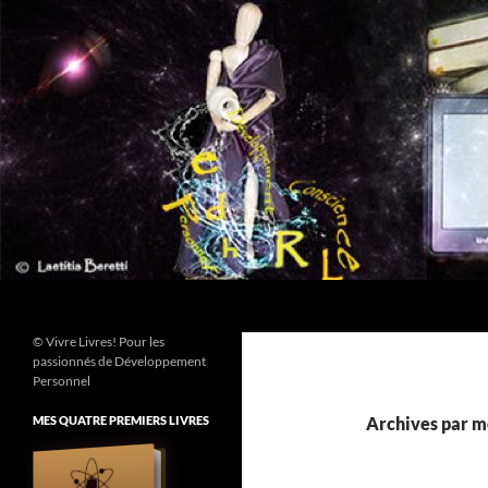
Aller
au
contenu
Recherche
© Vivre Livres! Pour les
passionnés de Développement
Personnel
MES QUATRE PREMIERS LIVRES
Archives par mo