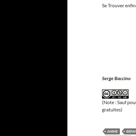
Se Trouver enfin
Serge Baccino
(Note : Sauf pou
gratuites)
ANIME
BIEN