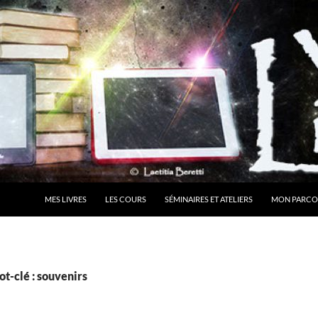
MES LIVRES
LES COURS
SÉMINAIRES ET ATELIERS
MON PARCO
t-clé : souvenirs