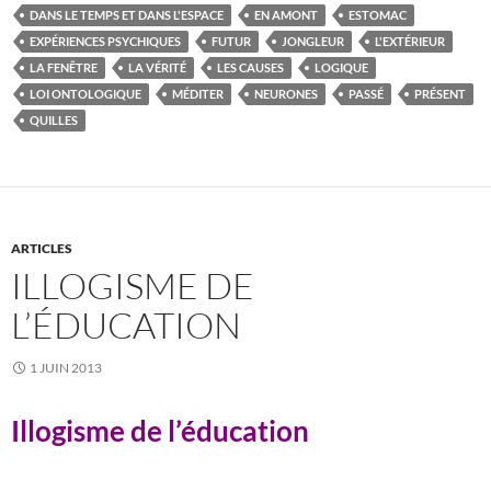
DANS LE TEMPS ET DANS L'ESPACE
EN AMONT
ESTOMAC
EXPÉRIENCES PSYCHIQUES
FUTUR
JONGLEUR
L'EXTÉRIEUR
LA FENÊTRE
LA VÉRITÉ
LES CAUSES
LOGIQUE
LOI ONTOLOGIQUE
MÉDITER
NEURONES
PASSÉ
PRÉSENT
QUILLES
ARTICLES
ILLOGISME DE
L’ÉDUCATION
1 JUIN 2013
Illogisme de l’éducation