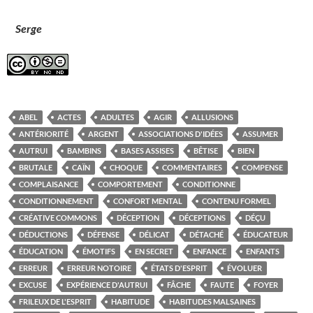
Serge
ABEL
ACTES
ADULTES
AGIR
ALLUSIONS
ANTÉRIORITÉ
ARGENT
ASSOCIATIONS D'IDÉES
ASSUMER
AUTRUI
BAMBINS
BASES ASSISES
BÊTISE
BIEN
BRUTALE
CAÏN
CHOQUE
COMMENTAIRES
COMPENSE
COMPLAISANCE
COMPORTEMENT
CONDITIONNE
CONDITIONNEMENT
CONFORT MENTAL
CONTENU FORMEL
CRÉATIVE COMMONS
DÉCEPTION
DÉCEPTIONS
DÉÇU
DÉDUCTIONS
DÉFENSE
DÉLICAT
DÉTACHÉ
ÉDUCATEUR
ÉDUCATION
ÉMOTIFS
EN SECRET
ENFANCE
ENFANTS
ERREUR
ERREUR NOTOIRE
ÉTATS D'ESPRIT
ÉVOLUER
EXCUSE
EXPÉRIENCE D'AUTRUI
FÂCHE
FAUTE
FOYER
FRILEUX DE L'ESPRIT
HABITUDE
HABITUDES MALSAINES