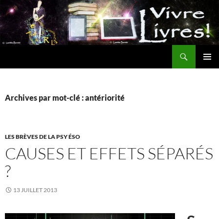
Aller
au
contenu
Recherche
MENU
PRINCI
Archives par mot-clé : antériorité
LES BRÈVES DE LA PSY ÉSO
CAUSES ET EFFETS SÉPARÉS
?
13 JUILLET 2013