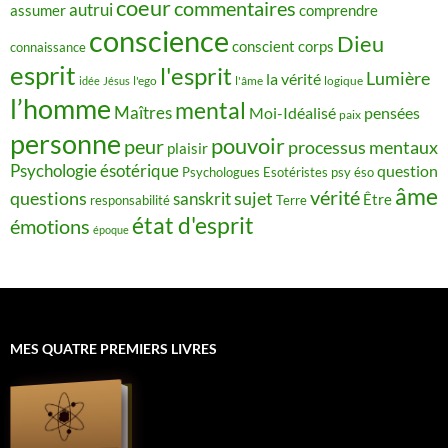
coeur
commentaires
autrui
assumer
comprendre
conscience
Dieu
conscient
corps
connaissance
esprit
l'esprit
Lumière
la vérité
idée
Jésus
l'ego
l'âme
logique
l’homme
mental
Maîtres
Moi-Idéalisé
pensées
paix
personne
pouvoir
peur
processus mentaux
plaisir
Psychologie ésotérique
question
Psychologues Esotéristes
psy éso
âme
vérité
questions
sujet
sanskrit
Être
responsabilité
Terre
état d'esprit
émotions
époque
MES QUATRE PREMIERS LIVRES