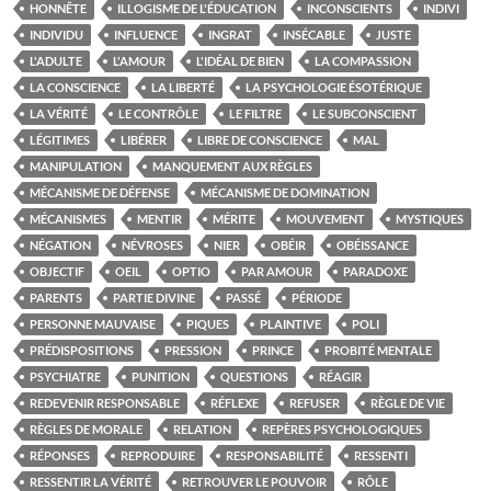
HONNÊTE
ILLOGISME DE L'ÉDUCATION
INCONSCIENTS
INDIVI
INDIVIDU
INFLUENCE
INGRAT
INSÉCABLE
JUSTE
L'ADULTE
L'AMOUR
L'IDÉAL DE BIEN
LA COMPASSION
LA CONSCIENCE
LA LIBERTÉ
LA PSYCHOLOGIE ÉSOTÉRIQUE
LA VÉRITÉ
LE CONTRÔLE
LE FILTRE
LE SUBCONSCIENT
LÉGITIMES
LIBÉRER
LIBRE DE CONSCIENCE
MAL
MANIPULATION
MANQUEMENT AUX RÈGLES
MÉCANISME DE DÉFENSE
MÉCANISME DE DOMINATION
MÉCANISMES
MENTIR
MÉRITE
MOUVEMENT
MYSTIQUES
NÉGATION
NÉVROSES
NIER
OBÉIR
OBÉISSANCE
OBJECTIF
OEIL
OPTIO
PAR AMOUR
PARADOXE
PARENTS
PARTIE DIVINE
PASSÉ
PÉRIODE
PERSONNE MAUVAISE
PIQUES
PLAINTIVE
POLI
PRÉDISPOSITIONS
PRESSION
PRINCE
PROBITÉ MENTALE
PSYCHIATRE
PUNITION
QUESTIONS
RÉAGIR
REDEVENIR RESPONSABLE
RÉFLEXE
REFUSER
RÈGLE DE VIE
RÈGLES DE MORALE
RELATION
REPÈRES PSYCHOLOGIQUES
RÉPONSES
REPRODUIRE
RESPONSABILITÉ
RESSENTI
RESSENTIR LA VÉRITÉ
RETROUVER LE POUVOIR
RÔLE