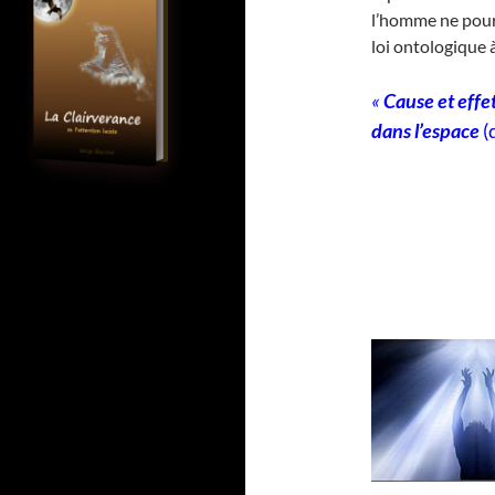
l’homme ne pourr
loi ontologique 
«
Cause et effe
dans l’espace
(