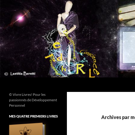
Aller
au
contenu
Recherche
© Vivre Livres! Pour les
passionnés de Développement
Personnel
MES QUATRE PREMIERS LIVRES
Archives par m