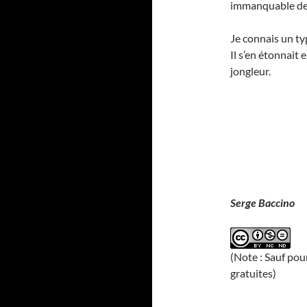
immanquable de 
Je connais un ty
Il s’en étonnait
jongleur.
Serge Baccino
(Note : Sauf pou
gratuites)