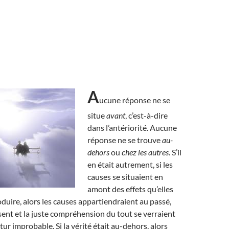
A
ucune réponse ne se
situe
avant
, c’est-à-dire
dans l’antériorité. Aucune
réponse ne se trouve
au-
dehors
ou
chez les autres
. S’il
en était autrement, si les
causes se situaient en
amont des effets qu’elles
duire, alors les causes appartiendraient au passé,
ésent et la juste compréhension du tout se verraient
ur improbable. Si la vérité était au-dehors, alors