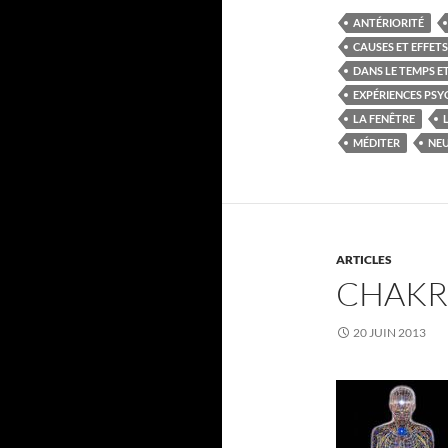
ANTÉRIORITÉ
CAUSES ET EFFET
DANS LE TEMPS ET
EXPÉRIENCES PSY
LA FENÊTRE
MÉDITER
NE
ARTICLES
CHAKR
20 JUIN 2013