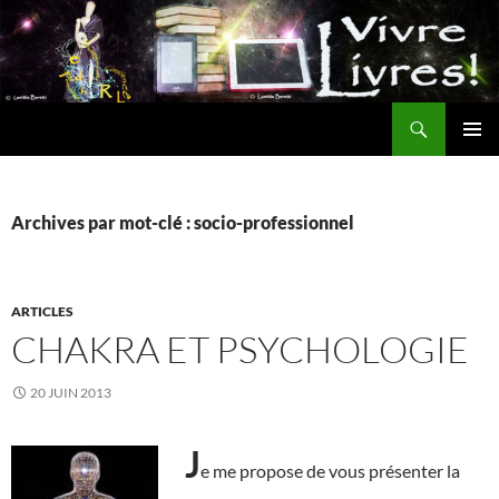
Aller
au
contenu
Recherche
MENU
PRINCI
Archives par mot-clé : socio-professionnel
ARTICLES
CHAKRA ET PSYCHOLOGIE
20 JUIN 2013
J
e me propose de vous présenter la