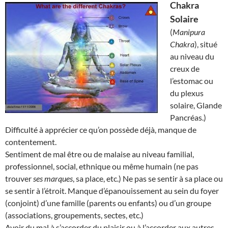
Chakra
Solaire
(
Manipura
Chakra
), situé
au niveau du
creux de
l’estomac ou
du plexus
solaire, Glande
Pancréas.)
Difficulté à apprécier ce qu’on possède déjà, manque de
contentement.
Sentiment de mal être ou de malaise au niveau familial,
professionnel, social, ethnique ou même humain (ne pas
trouver
ses marques
, sa place, etc.) Ne pas se sentir à sa place ou
se sentir à l’étroit. Manque d’épanouissement au sein du foyer
(conjoint) d’une famille (parents ou enfants) ou d’un groupe
(associations, groupements, sectes, etc.)
Avoir du mal à s’accorder du plaisir ou à l’accorder aux autres.