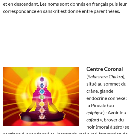
et en descendant. Les noms sont donnés en français puis leur
correspondance en sanskrit est donné entre parenthèses.
Centre Coronal
(
Sahasrara Chakra)
,
situé au sommet du
crâne, glande
endocrine connexe :
la Pinéale (ou
épiphyse
) : Avoir le
«
cafard »
, broyer du
noir (moral à zéro) se
sentir seul, abandonné ou incompris, mal aimé. Impression de