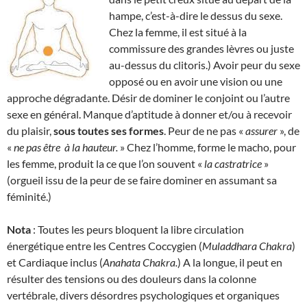
hampe, c’est-à-dire le dessus du sexe.
Chez la femme, il est situé à la
commissure des grandes lèvres ou juste
au-dessus du clitoris.) Avoir peur du sexe
opposé ou en avoir une vision ou une
approche dégradante. Désir de dominer le conjoint ou l’autre
sexe en général. Manque d’aptitude à donner et/ou à recevoir
du plaisir,
sous toutes ses formes
. Peur de ne pas «
assurer
», de
«
ne pas être
à la hauteur.
» Chez l’homme, forme le macho, pour
les femme, produit la ce que l’on souvent «
la
castratrice
»
(orgueil issu de la peur de se faire dominer en assumant sa
féminité.)
Nota
: Toutes les peurs bloquent la libre circulation
énergétique entre les Centres Coccygien (
Muladdhara Chakra
)
et Cardiaque inclus (
Anahata Chakra.
) A la longue, il peut en
résulter des tensions ou des douleurs dans la colonne
vertébrale, divers désordres psychologiques et organiques