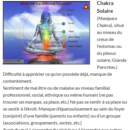
Chakra
Solaire
(
Manipura
Chakra
), situé
au niveau du
creux de
l’estomac ou
du plexus
solaire, Glande
Pancréas.)
Difficulté à apprécier ce qu’on possède déjà, manque de
contentement.
Sentiment de mal être ou de malaise au niveau familial,
professionnel, social, ethnique ou même humain (ne pas
trouver
ses marques
, sa place, etc.) Ne pas se sentir à sa place ou
se sentir à l’étroit. Manque d’épanouissement au sein du foyer
(conjoint) d’une famille (parents ou enfants) ou d’un groupe
(associations, groupements, sectes, etc.)
Avoir du mal à s’accorder du plaisir ou à l’accorder aux autres.