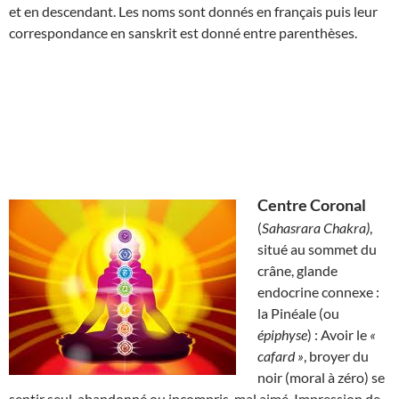
et en descendant. Les noms sont donnés en français puis leur
correspondance en sanskrit est donné entre parenthèses.
Centre Coronal
(
Sahasrara Chakra)
,
situé au sommet du
crâne, glande
endocrine connexe :
la Pinéale (ou
épiphyse
) : Avoir le
«
cafard »
, broyer du
noir (moral à zéro) se
sentir seul, abandonné ou incompris, mal aimé. Impression de