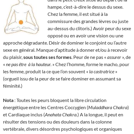
hampe, c’est-à-dire le dessus du sexe.
Chez la femme, il est situé à la
commissure des grandes lèvres ou juste
au-dessus du clitoris.) Avoir peur du sexe
opposé ou en avoir une vision ou une
approche dégradante. Désir de dominer le conjoint ou l’autre
sexe en général. Manque d’aptitude à donner et/ou à recevoir
du plaisir,
sous toutes ses formes
. Peur de ne pas «
assurer
», de
«
ne pas être
à la hauteur.
» Chez l’homme, forme le macho, pour
les femme, produit la ce que l’on souvent «
la
castratrice
»
(orgueil issu de la peur de se faire dominer en assumant sa
féminité.)
Nota
: Toutes les peurs bloquent la libre circulation
énergétique entre les Centres Coccygien (
Muladdhara Chakra
)
et Cardiaque inclus (
Anahata Chakra.
) A la longue, il peut en
résulter des tensions ou des douleurs dans la colonne
vertébrale, divers désordres psychologiques et organiques