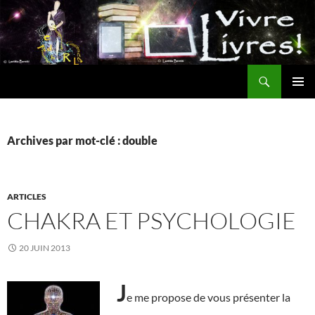
Aller
au
contenu
Recherche
MENU
PRINCI
Archives par mot-clé : double
ARTICLES
CHAKRA ET PSYCHOLOGIE
20 JUIN 2013
J
e me propose de vous présenter la