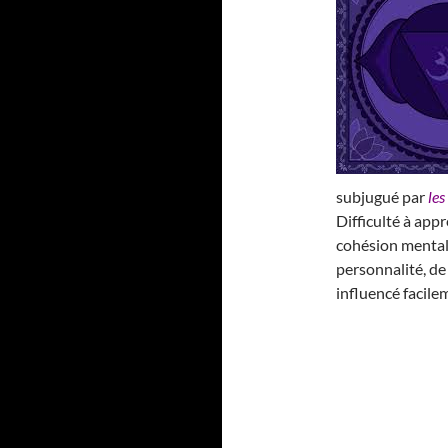
subjugué par
les
Difficulté à app
cohésion mental
personnalité, de 
influencé facile