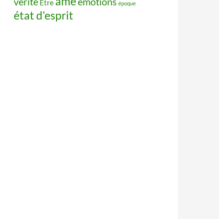
âme
vérité
émotions
Être
époque
état d'esprit