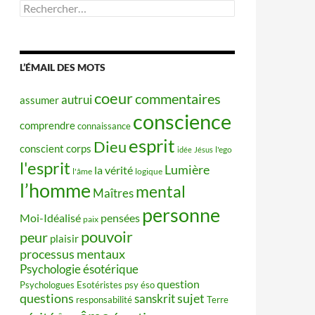
Rechercher :
L’ÉMAIL DES MOTS
coeur
commentaires
autrui
assumer
conscience
comprendre
connaissance
esprit
Dieu
conscient
corps
idée
Jésus
l'ego
l'esprit
Lumière
la vérité
l'âme
logique
l’homme
mental
Maîtres
personne
Moi-Idéalisé
pensées
paix
pouvoir
peur
plaisir
processus mentaux
Psychologie ésotérique
question
Psychologues Esotéristes
psy éso
questions
sujet
sanskrit
responsabilité
Terre