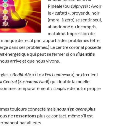
Pinéale (ou
épiphyse
) : Avoir
le
« cafard »
, broyer du noir
(moral à zéro) se sentir seul,
abandonné ou incompris,
mal aimé. Impression de
 manque de recul par rapport à des problèmes (être
rgé dans ses problèmes.) Le centre coronal possède
pet
énergétique qui peut se fermer si on
s’identifie
 nous arrive et que nous vivons.
rgies «
Bodhi-Aôr
» (Le
« Feu Lumineux
»
) ne circulent
al Central
(
Sushumna Nadi
) qui double la moelle
us sommes temporairement «
coupés
» de notre propre
ommes toujours connecté mais
nous n’en avons plus
 nous ne
ressentons
plus ce contact, même s’il est
permanent par ailleurs.