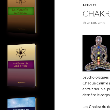
ARTICLES
CHAKR
20 JUIN 2013
psychologiques 
Chaque
Centre 
en fait double, 
derrière le corps
Les Chakra du de