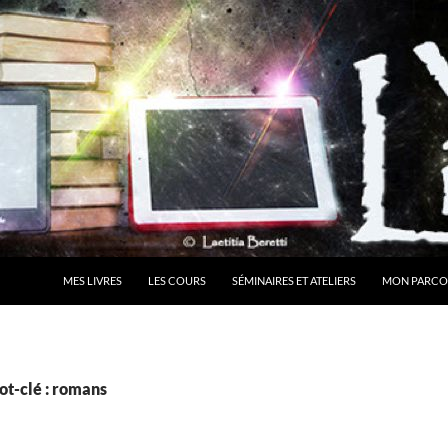
MES LIVRES
LES COURS
SÉMINAIRES ET ATELIERS
MON PARCO
ot-clé : romans