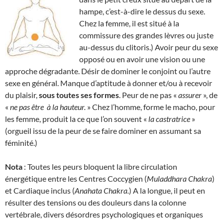
hampe, c’est-à-dire le dessus du sexe.
Chez la femme, il est situé à la
commissure des grandes lèvres ou juste
au-dessus du clitoris.) Avoir peur du sexe
opposé ou en avoir une vision ou une
approche dégradante. Désir de dominer le conjoint ou l’autre
sexe en général. Manque d’aptitude à donner et/ou à recevoir
du plaisir,
sous toutes ses formes
. Peur de ne pas «
assurer
», de
«
ne pas être
à la hauteur.
» Chez l’homme, forme le macho, pour
les femme, produit la ce que l’on souvent «
la
castratrice
»
(orgueil issu de la peur de se faire dominer en assumant sa
féminité.)
Nota
: Toutes les peurs bloquent la libre circulation
énergétique entre les Centres Coccygien (
Muladdhara Chakra
)
et Cardiaque inclus (
Anahata Chakra.
) A la longue, il peut en
résulter des tensions ou des douleurs dans la colonne
vertébrale, divers désordres psychologiques et organiques