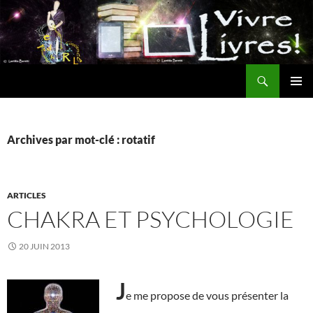
Aller
au
contenu
Recherche
MENU
PRINCI
Archives par mot-clé : rotatif
ARTICLES
CHAKRA ET PSYCHOLOGIE
20 JUIN 2013
J
e me propose de vous présenter la