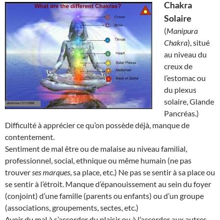
Chakra
Solaire
(
Manipura
Chakra
), situé
au niveau du
creux de
l’estomac ou
du plexus
solaire, Glande
Pancréas.)
Difficulté à apprécier ce qu’on possède déjà, manque de
contentement.
Sentiment de mal être ou de malaise au niveau familial,
professionnel, social, ethnique ou même humain (ne pas
trouver
ses marques
, sa place, etc.) Ne pas se sentir à sa place ou
se sentir à l’étroit. Manque d’épanouissement au sein du foyer
(conjoint) d’une famille (parents ou enfants) ou d’un groupe
(associations, groupements, sectes, etc.)
Avoir du mal à s’accorder du plaisir ou à l’accorder aux autres.