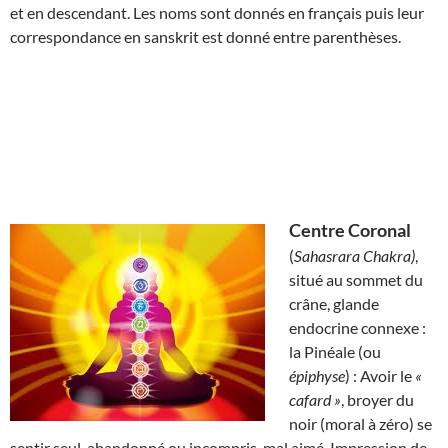
et en descendant. Les noms sont donnés en français puis leur
correspondance en sanskrit est donné entre parenthèses.
Centre Coronal
(
Sahasrara Chakra)
,
situé au sommet du
crâne, glande
endocrine connexe :
la Pinéale (ou
épiphyse
) : Avoir le
«
cafard »
, broyer du
noir (moral à zéro) se
sentir seul, abandonné ou incompris, mal aimé. Impression de