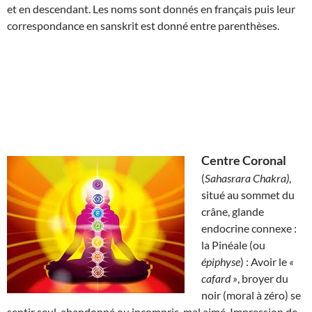
et en descendant. Les noms sont donnés en français puis leur
correspondance en sanskrit est donné entre parenthèses.
Centre Coronal
(
Sahasrara Chakra)
,
situé au sommet du
crâne, glande
endocrine connexe :
la Pinéale (ou
épiphyse
) : Avoir le
«
cafard »
, broyer du
noir (moral à zéro) se
sentir seul, abandonné ou incompris, mal aimé. Impression de