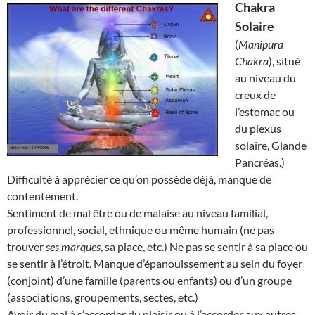
Chakra
Solaire
(
Manipura
Chakra
), situé
au niveau du
creux de
l’estomac ou
du plexus
solaire, Glande
Pancréas.)
Difficulté à apprécier ce qu’on possède déjà, manque de
contentement.
Sentiment de mal être ou de malaise au niveau familial,
professionnel, social, ethnique ou même humain (ne pas
trouver
ses marques
, sa place, etc.) Ne pas se sentir à sa place ou
se sentir à l’étroit. Manque d’épanouissement au sein du foyer
(conjoint) d’une famille (parents ou enfants) ou d’un groupe
(associations, groupements, sectes, etc.)
Avoir du mal à s’accorder du plaisir ou à l’accorder aux autres.