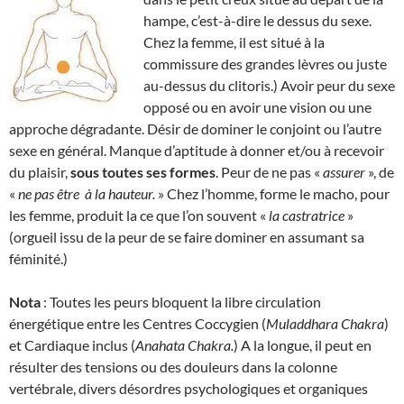
hampe, c’est-à-dire le dessus du sexe.
Chez la femme, il est situé à la
commissure des grandes lèvres ou juste
au-dessus du clitoris.) Avoir peur du sexe
opposé ou en avoir une vision ou une
approche dégradante. Désir de dominer le conjoint ou l’autre
sexe en général. Manque d’aptitude à donner et/ou à recevoir
du plaisir,
sous toutes ses formes
. Peur de ne pas «
assurer
», de
«
ne pas être
à la hauteur.
» Chez l’homme, forme le macho, pour
les femme, produit la ce que l’on souvent «
la
castratrice
»
(orgueil issu de la peur de se faire dominer en assumant sa
féminité.)
Nota
: Toutes les peurs bloquent la libre circulation
énergétique entre les Centres Coccygien (
Muladdhara Chakra
)
et Cardiaque inclus (
Anahata Chakra.
) A la longue, il peut en
résulter des tensions ou des douleurs dans la colonne
vertébrale, divers désordres psychologiques et organiques