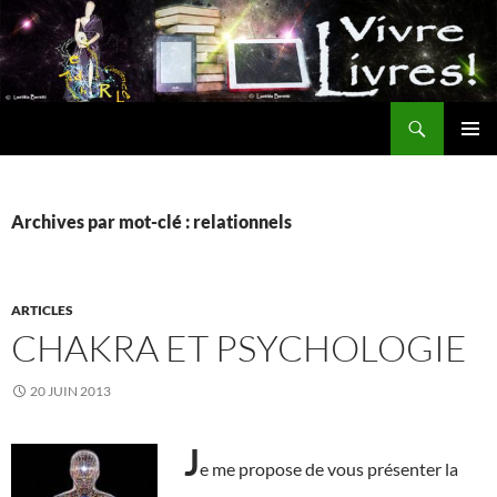
Aller
au
contenu
Recherche
MENU
PRINCI
Archives par mot-clé : relationnels
ARTICLES
CHAKRA ET PSYCHOLOGIE
20 JUIN 2013
J
e me propose de vous présenter la