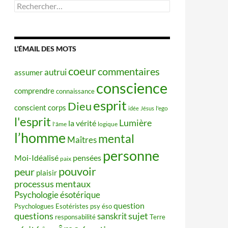
Rechercher :
L’ÉMAIL DES MOTS
coeur
commentaires
autrui
assumer
conscience
comprendre
connaissance
esprit
Dieu
conscient
corps
idée
Jésus
l'ego
l'esprit
Lumière
la vérité
l'âme
logique
l’homme
mental
Maîtres
personne
Moi-Idéalisé
pensées
paix
pouvoir
peur
plaisir
processus mentaux
Psychologie ésotérique
question
Psychologues Esotéristes
psy éso
questions
sujet
sanskrit
responsabilité
Terre