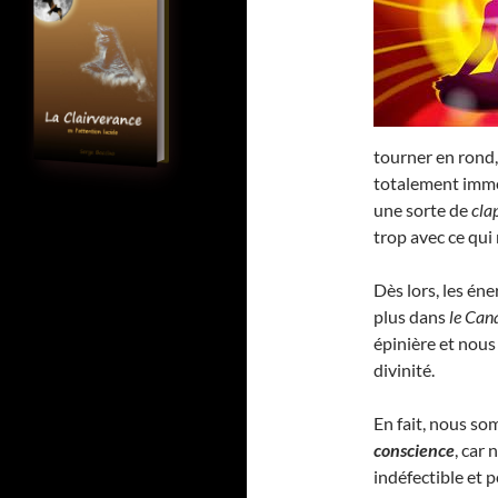
tourner en rond,
totalement imme
une sorte de
cla
trop avec ce qui
Dès lors, les éne
plus dans
le Can
épinière et no
divinité.
En fait, nous s
conscience
, car
indéfectible et 