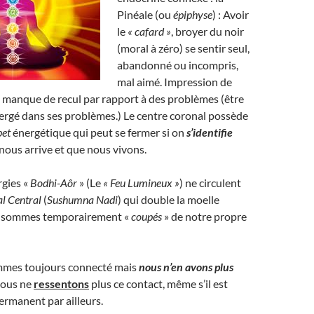
Pinéale (ou
épiphyse
) : Avoir
le
« cafard »
, broyer du noir
(moral à zéro) se sentir seul,
abandonné ou incompris,
mal aimé. Impression de
 manque de recul par rapport à des problèmes (être
rgé dans ses problèmes.) Le centre coronal possède
pet
énergétique qui peut se fermer si on
s’identifie
 nous arrive et que nous vivons.
rgies «
Bodhi-Aôr
» (Le
« Feu Lumineux
»
) ne circulent
al Central
(
Sushumna Nadi
) qui double la moelle
us sommes temporairement «
coupés
» de notre propre
ommes toujours connecté mais
nous n’en avons plus
 nous ne
ressentons
plus ce contact, même s’il est
permanent par ailleurs.