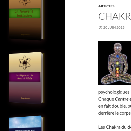
ARTICLES
CHAKR
20 JUIN 2013
psychologiques 
Chaque
Centre 
en fait double, 
derrière le corps
Les Chakra du de