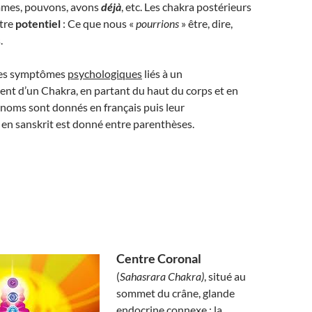
mmes, pouvons, avons
déjà
, etc. Les chakra postérieurs
tre
potentiel
: Ce que nous «
pourrions
» être, dire,
.
 les symptômes
psychologiques
liés à un
nt d’un Chakra, en partant du haut du corps et en
noms sont donnés en français puis leur
en sanskrit est donné entre parenthèses.
Centre Coronal
(
Sahasrara Chakra)
, situé au
sommet du crâne, glande
endocrine connexe : la