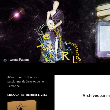
Aller
au
contenu
Recherche
© Vivre Livres! Pour les
passionnés de Développement
Personnel
MES QUATRE PREMIERS LIVRES
Archives par m