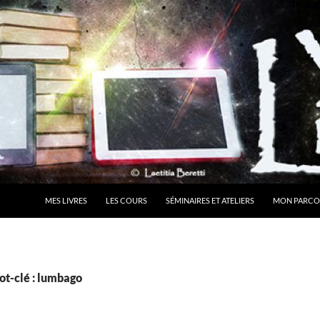
MES LIVRES
LES COURS
SÉMINAIRES ET ATELIERS
MON PARCO
ot-clé : lumbago