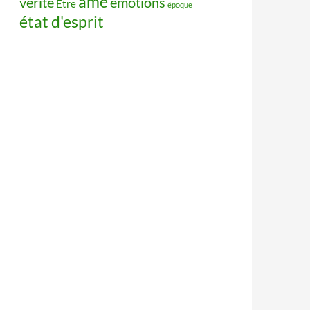
âme
vérité
émotions
Être
époque
état d'esprit