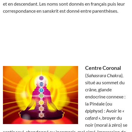
et en descendant. Les noms sont donnés en français puis leur
correspondance en sanskrit est donné entre parenthèses.
Centre Coronal
(
Sahasrara Chakra)
,
situé au sommet du
crâne, glande
endocrine connexe :
la Pinéale (ou
épiphyse
) : Avoir le
«
cafard »
, broyer du
noir (moral à zéro) se
sentir seul, abandonné ou incompris, mal aimé. Impression de