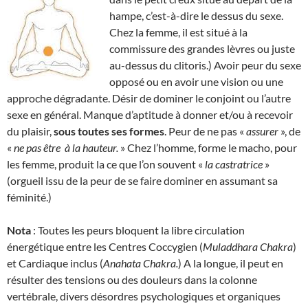
hampe, c’est-à-dire le dessus du sexe.
Chez la femme, il est situé à la
commissure des grandes lèvres ou juste
au-dessus du clitoris.) Avoir peur du sexe
opposé ou en avoir une vision ou une
approche dégradante. Désir de dominer le conjoint ou l’autre
sexe en général. Manque d’aptitude à donner et/ou à recevoir
du plaisir,
sous toutes ses formes
. Peur de ne pas «
assurer
», de
«
ne pas être
à la hauteur.
» Chez l’homme, forme le macho, pour
les femme, produit la ce que l’on souvent «
la
castratrice
»
(orgueil issu de la peur de se faire dominer en assumant sa
féminité.)
Nota
: Toutes les peurs bloquent la libre circulation
énergétique entre les Centres Coccygien (
Muladdhara Chakra
)
et Cardiaque inclus (
Anahata Chakra.
) A la longue, il peut en
résulter des tensions ou des douleurs dans la colonne
vertébrale, divers désordres psychologiques et organiques