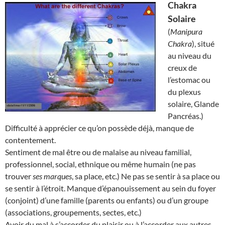
Chakra
Solaire
(
Manipura
Chakra
), situé
au niveau du
creux de
l’estomac ou
du plexus
solaire, Glande
Pancréas.)
Difficulté à apprécier ce qu’on possède déjà, manque de
contentement.
Sentiment de mal être ou de malaise au niveau familial,
professionnel, social, ethnique ou même humain (ne pas
trouver
ses marques
, sa place, etc.) Ne pas se sentir à sa place ou
se sentir à l’étroit. Manque d’épanouissement au sein du foyer
(conjoint) d’une famille (parents ou enfants) ou d’un groupe
(associations, groupements, sectes, etc.)
Avoir du mal à s’accorder du plaisir ou à l’accorder aux autres.