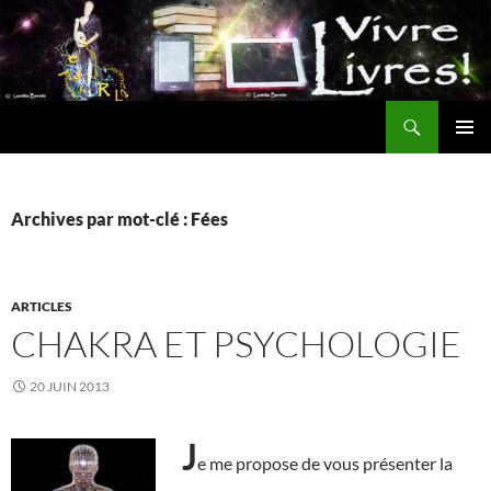
Aller
au
contenu
Recherche
MENU
PRINCI
Archives par mot-clé : Fées
ARTICLES
CHAKRA ET PSYCHOLOGIE
20 JUIN 2013
J
e me propose de vous présenter la