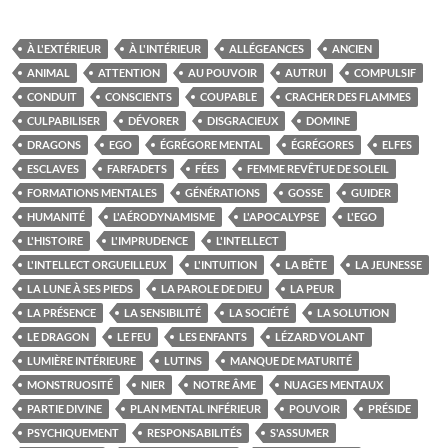
À L'EXTÉRIEUR
À L'INTÉRIEUR
ALLÉGEANCES
ANCIEN
ANIMAL
ATTENTION
AU POUVOIR
AUTRUI
COMPULSIF
CONDUIT
CONSCIENTS
COUPABLE
CRACHER DES FLAMMES
CULPABILISER
DÉVORER
DISGRACIEUX
DOMINE
DRAGONS
EGO
ÉGRÉGORE MENTAL
ÉGRÉGORES
ELFES
ESCLAVES
FARFADETS
FÉES
FEMME REVÊTUE DE SOLEIL
FORMATIONS MENTALES
GÉNÉRATIONS
GOSSE
GUIDER
HUMANITÉ
L'AÉRODYNAMISME
L'APOCALYPSE
L'EGO
L'HISTOIRE
L'IMPRUDENCE
L'INTELLECT
L'INTELLECT ORGUEILLEUX
L'INTUITION
LA BÊTE
LA JEUNESSE
LA LUNE À SES PIEDS
LA PAROLE DE DIEU
LA PEUR
LA PRÉSENCE
LA SENSIBILITÉ
LA SOCIÉTÉ
LA SOLUTION
LE DRAGON
LE FEU
LES ENFANTS
LÉZARD VOLANT
LUMIÈRE INTÉRIEURE
LUTINS
MANQUE DE MATURITÉ
MONSTRUOSITÉ
NIER
NOTRE ÂME
NUAGES MENTAUX
PARTIE DIVINE
PLAN MENTAL INFÉRIEUR
POUVOIR
PRÉSIDE
PSYCHIQUEMENT
RESPONSABILITÉS
S'ASSUMER