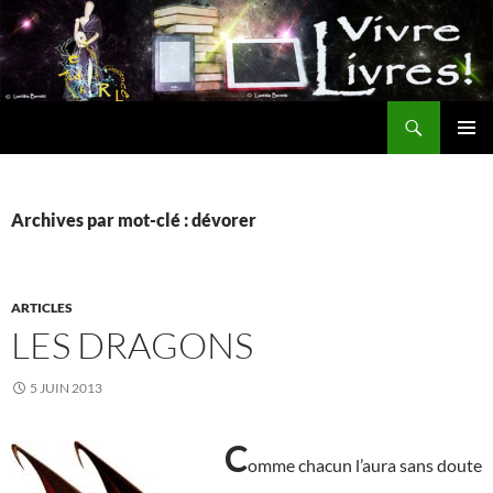
Aller
au
contenu
Recherche
MENU
PRINCI
Archives par mot-clé : dévorer
ARTICLES
LES DRAGONS
5 JUIN 2013
C
omme chacun l’aura sans doute