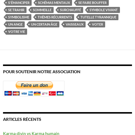
S'ÉMANCIPER
SCHÉMAS MENTAUX
SE FAIRE BOUFFER
SE TRAHIR
SOMMEILLE
SURCHAUFFÉ
SYMBOLE VIVANT
SYMBOLISME
THÈMES RÉCURRENTS
TUTELLE TYRANNIQUE
UN ANGE
UN CERTAIN ÂGE
VAISSEAUX
VOTER
VOTRE VIE
POUR SOUTENIR NOTRE ASSOCIATION
ARTICLES RÉCENTS
Karma divin vs Karma humain