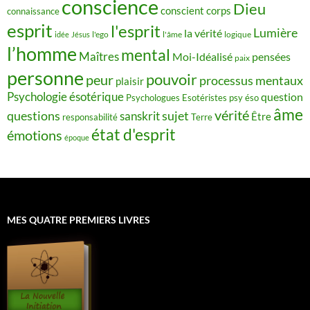
conscience
Dieu
conscient
corps
connaissance
esprit
l'esprit
Lumière
la vérité
idée
Jésus
l'ego
l'âme
logique
l’homme
mental
Maîtres
Moi-Idéalisé
pensées
paix
personne
pouvoir
peur
processus mentaux
plaisir
Psychologie ésotérique
question
Psychologues Esotéristes
psy éso
âme
vérité
questions
sujet
sanskrit
Être
responsabilité
Terre
état d'esprit
émotions
époque
MES QUATRE PREMIERS LIVRES