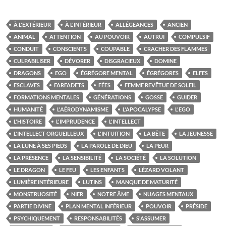
À L'EXTÉRIEUR
À L'INTÉRIEUR
ALLÉGEANCES
ANCIEN
ANIMAL
ATTENTION
AU POUVOIR
AUTRUI
COMPULSIF
CONDUIT
CONSCIENTS
COUPABLE
CRACHER DES FLAMMES
CULPABILISER
DÉVORER
DISGRACIEUX
DOMINE
DRAGONS
EGO
ÉGRÉGORE MENTAL
ÉGRÉGORES
ELFES
ESCLAVES
FARFADETS
FÉES
FEMME REVÊTUE DE SOLEIL
FORMATIONS MENTALES
GÉNÉRATIONS
GOSSE
GUIDER
HUMANITÉ
L'AÉRODYNAMISME
L'APOCALYPSE
L'EGO
L'HISTOIRE
L'IMPRUDENCE
L'INTELLECT
L'INTELLECT ORGUEILLEUX
L'INTUITION
LA BÊTE
LA JEUNESSE
LA LUNE À SES PIEDS
LA PAROLE DE DIEU
LA PEUR
LA PRÉSENCE
LA SENSIBILITÉ
LA SOCIÉTÉ
LA SOLUTION
LE DRAGON
LE FEU
LES ENFANTS
LÉZARD VOLANT
LUMIÈRE INTÉRIEURE
LUTINS
MANQUE DE MATURITÉ
MONSTRUOSITÉ
NIER
NOTRE ÂME
NUAGES MENTAUX
PARTIE DIVINE
PLAN MENTAL INFÉRIEUR
POUVOIR
PRÉSIDE
PSYCHIQUEMENT
RESPONSABILITÉS
S'ASSUMER