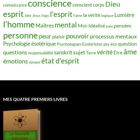
conscience
Dieu
conscient
corps
connaissance
esprit
l'esprit
Lumière
la vérité
idée
Jésus
l'ego
l'âme
logique
l’homme
mental
Maîtres
Moi-Idéalisé
pensées
paix
personne
pouvoir
peur
processus mentaux
plaisir
Psychologie ésotérique
question
Psychologues Esotéristes
psy éso
âme
vérité
questions
sujet
sanskrit
Être
responsabilité
Terre
état d'esprit
émotions
époque
MES QUATRE PREMIERS LIVRES