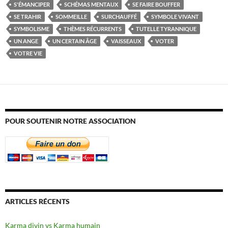
S'ÉMANCIPER
SCHÉMAS MENTAUX
SE FAIRE BOUFFER
SE TRAHIR
SOMMEILLE
SURCHAUFFÉ
SYMBOLE VIVANT
SYMBOLISME
THÈMES RÉCURRENTS
TUTELLE TYRANNIQUE
UN ANGE
UN CERTAIN ÂGE
VAISSEAUX
VOTER
VOTRE VIE
POUR SOUTENIR NOTRE ASSOCIATION
ARTICLES RÉCENTS
Karma divin vs Karma humain