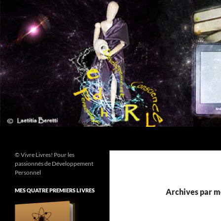
Aller
au
contenu
Recherche
© Vivre Livres! Pour les
passionnés de Développement
Personnel
MES QUATRE PREMIERS LIVRES
Archives par mot