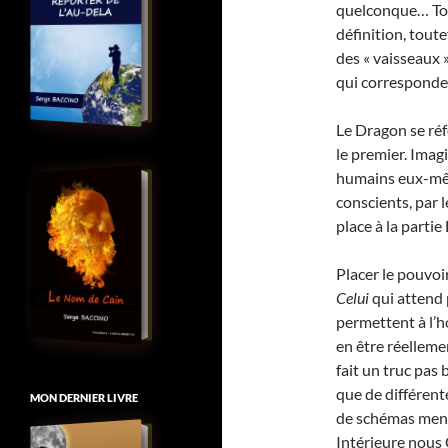
quelconque… Tou
définition, toutef
des « vaisseaux »
qui corresponden
Le Dragon se réf
le premier. Imag
humains eux-mêm
conscients, par l
place à la parti
Placer le pouvoir
Celui
qui attend 
permettent à l’ho
en être réellemen
fait un truc pas 
que de différent
MON DERNIER LIVRE
de schémas menta
Intérieure nous