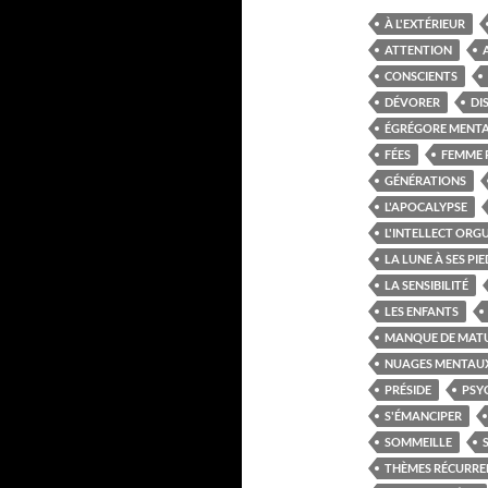
À L'EXTÉRIEUR
ATTENTION
CONSCIENTS
DÉVORER
DI
ÉGRÉGORE MENT
FÉES
FEMME 
GÉNÉRATIONS
L'APOCALYPSE
L'INTELLECT ORG
LA LUNE À SES PIE
LA SENSIBILITÉ
LES ENFANTS
MANQUE DE MATU
NUAGES MENTAU
PRÉSIDE
PSY
S'ÉMANCIPER
SOMMEILLE
THÈMES RÉCURRE