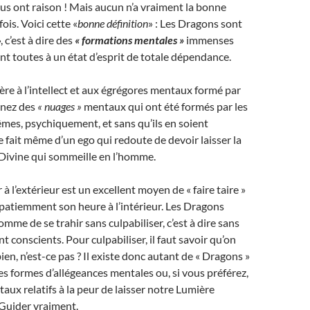
s ont raison ! Mais aucun n’a vraiment la bonne
ois. Voici cette «
bonne définition
» : Les Dragons sont
, c’est à dire des
« formations mentales »
immenses
t toutes à un état d’esprit de totale dépendance.
ère à l’intellect et aux égrégores mentaux formé par
inez des
« nuages »
mentaux qui ont été formés par les
es, psychiquement, et sans qu’ils en soient
e fait même d’un ego qui redoute de devoir laisser la
e Divine qui sommeille en l’homme.
 à l’extérieur est un excellent moyen de « faire taire »
patiemment son heure à l’intérieur. Les Dragons
mme de se trahir sans culpabiliser, c’est à dire sans
t conscients. Pour culpabiliser, il faut savoir qu’on
bien, n’est-ce pas ? Il existe donc autant de « Dragons »
es formes d’allégeances mentales ou, si vous préférez,
ux relatifs à la peur de laisser notre Lumière
 Guider vraiment.