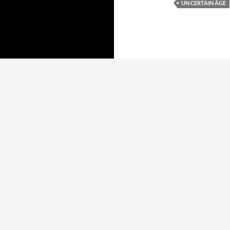
UN CERTAIN ÂGE
Mentions légales
Fièrement propulsé par WordPress