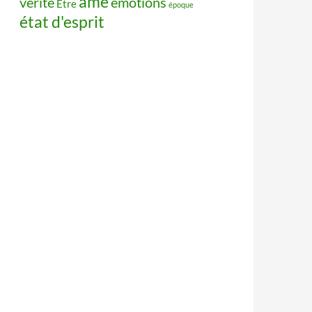
âme
vérité
émotions
Être
époque
état d'esprit