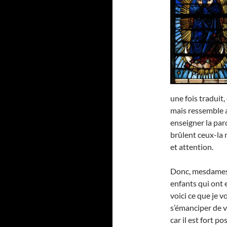
une fois traduit
mais ressemble a
enseigner la par
brûlent ceux-la 
et attention.
Donc, mesdames 
enfants qui ont 
voici ce que je v
s’émanciper de 
car il est fort p