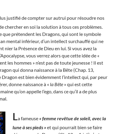
l plus justifié de compter sur autrui pour résoudre nos
e chercher en soi la solution à tous ces problèmes.
e que prétendent les Dragons, qui sont le symbole
lan mental inférieur, d’un intellect surchauffé qui ne
t nier la Présence de Dieu en lui. Si vous avez la
l’Apocalypse, vous verrez alors que cette idée de «
ent les hommes » n’est pas de toute jeunesse ! Il est
 Dragon qui donna naissance à la Bête (Chap. 13,
Le Dragon est bien évidemment l’intellect qui, par peur
érer, donne naissance à «
la Bête
» qui est cette
aine qu’on appelle l’ego, dans ce qu’il a de plus
mal.
L
a fameuse
« femme revêtue de soleil, avec la
lune à ses pieds »
et qui pourrait bien se faire