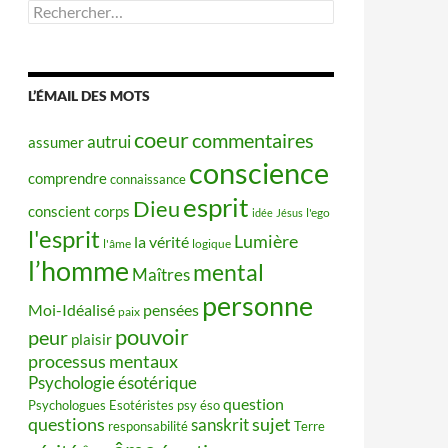
Rechercher :
L’ÉMAIL DES MOTS
coeur
commentaires
autrui
assumer
conscience
comprendre
connaissance
esprit
Dieu
conscient
corps
idée
Jésus
l'ego
l'esprit
Lumière
la vérité
l'âme
logique
l’homme
mental
Maîtres
personne
Moi-Idéalisé
pensées
paix
pouvoir
peur
plaisir
processus mentaux
Psychologie ésotérique
question
Psychologues Esotéristes
psy éso
questions
sujet
sanskrit
responsabilité
Terre