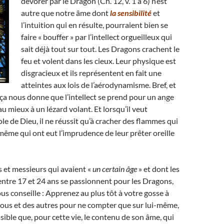
dévorer par le Dragon (Ch. 12, v. 1 à 6) n’est
autre que notre âme dont
la sensibilité
et
l’intuition qui en résulte, pourraient bien se
faire « bouffer » par l’intellect orgueilleux qui
sait déjà tout sur tout. Les Dragons crachent le
feu et volent dans les cieux. Leur physique est
disgracieux et ils représentent en fait une
atteintes aux lois de l’aérodynamisme. Bref, et
, ça nous donne que l’intellect se prend pour un ange
u mieux à un lézard volant. Et lorsqu’il veut
ole de Dieu, il ne réussit qu’à cracher des flammes qui
même qui ont eut l’imprudence de leur prêter oreille
et messieurs qui avaient «
un certain âge
» et dont les
entre 17 et 24 ans se passionnent pour les Dragons,
ous conseille : Apprenez au plus tôt à votre gosse à
vous et des autres pour ne compter que sur lui-même,
ossible que, pour cette vie, le contenu de son âme, qui