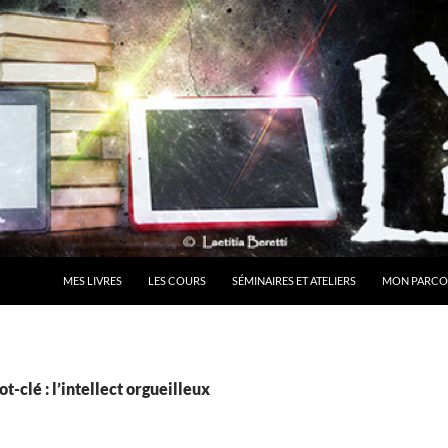
MES LIVRES
LES COURS
SÉMINAIRES ET ATELIERS
MON PARCO
-clé : l’intellect orgueilleux