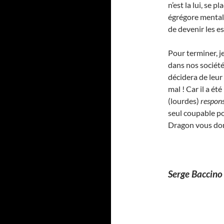
n’est la lui, se 
égrégore mental 
de devenir les e
Pour terminer, je
dans nos société
décidera de leur
mal ! Car il a ét
(lourdes)
respons
seul coupable po
Dragon vous domi
Serge Baccin