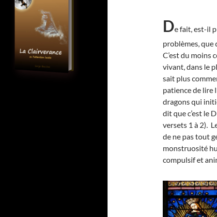
D
e fait, est-i
problèmes, que d
C’est du moins c
vivant, dans le p
sait plus commen
patience de lire 
dragons qui initi
dit que c’est le
versets 1 à 2). 
de ne pas tout g
monstruosité hum
compulsif et ani