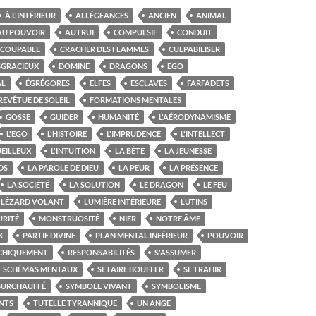
À L'INTÉRIEUR
ALLÉGEANCES
ANCIEN
ANIMAL
AU POUVOIR
AUTRUI
COMPULSIF
CONDUIT
COUPABLE
CRACHER DES FLAMMES
CULPABILISER
SGRACIEUX
DOMINE
DRAGONS
EGO
AL
ÉGRÉGORES
ELFES
ESCLAVES
FARFADETS
REVÊTUE DE SOLEIL
FORMATIONS MENTALES
GOSSE
GUIDER
HUMANITÉ
L'AÉRODYNAMISME
L'EGO
L'HISTOIRE
L'IMPRUDENCE
L'INTELLECT
UEILLEUX
L'INTUITION
LA BÊTE
LA JEUNESSE
DS
LA PAROLE DE DIEU
LA PEUR
LA PRÉSENCE
LA SOCIÉTÉ
LA SOLUTION
LE DRAGON
LE FEU
LÉZARD VOLANT
LUMIÈRE INTÉRIEURE
LUTINS
RITÉ
MONSTRUOSITÉ
NIER
NOTRE ÂME
X
PARTIE DIVINE
PLAN MENTAL INFÉRIEUR
POUVOIR
CHIQUEMENT
RESPONSABILITÉS
S'ASSUMER
SCHÉMAS MENTAUX
SE FAIRE BOUFFER
SE TRAHIR
SURCHAUFFÉ
SYMBOLE VIVANT
SYMBOLISME
NTS
TUTELLE TYRANNIQUE
UN ANGE