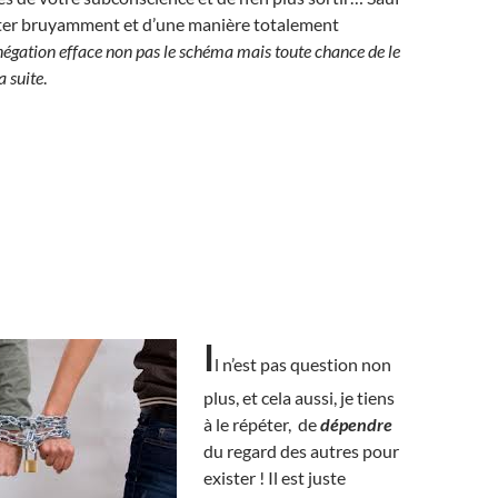
ter bruyamment et d’une manière totalement
négation efface non pas le schéma mais toute chance de le
 suite
.
I
l n’est pas question non
plus, et cela aussi, je tiens
à le répéter, de
dépendre
du regard des autres pour
exister ! Il est juste