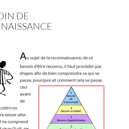
OIN DE
NAISSANCE
A
u sujet de la reconnaissance, de ce
besoin d’être reconnu, il faut procéder par
étapes afin de bien comprendre ce qui se
passe, pourquoi et comment cela se
passe,
ceci
avant
de
 contre
ou
ore
laisser aller
.
qui ne comprend
ce qu’il vit, ne