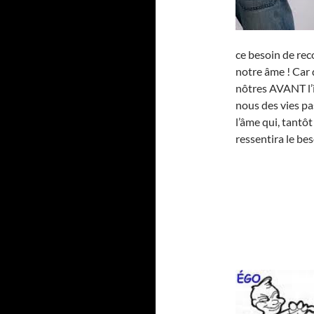
ce besoin de re
notre âme ! Car 
nôtres AVANT l’i
nous des vies pa
l’âme qui, tantôt
ressentira le bes