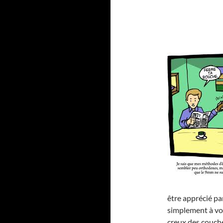
être apprécié pa
simplement à vo
creux des couche