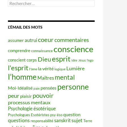
Rechercher :
L’ÉMAIL DES MOTS
coeur
commentaires
autrui
assumer
conscience
comprendre
connaissance
esprit
Dieu
conscient
corps
idée
Jésus
l'ego
l'esprit
Lumière
la vérité
l'âme
logique
l’homme
mental
Maîtres
personne
Moi-Idéalisé
pensées
paix
pouvoir
peur
plaisir
processus mentaux
Psychologie ésotérique
question
Psychologues Esotéristes
psy éso
questions
sujet
sanskrit
responsabilité
Terre