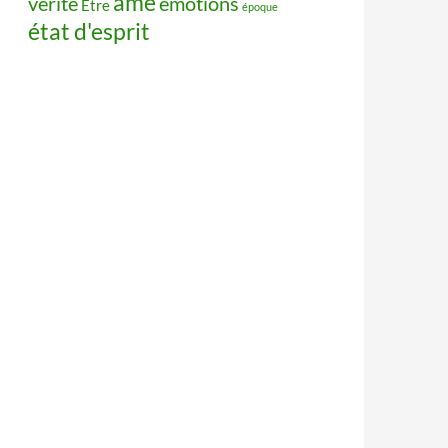
âme
vérité
émotions
Être
époque
état d'esprit