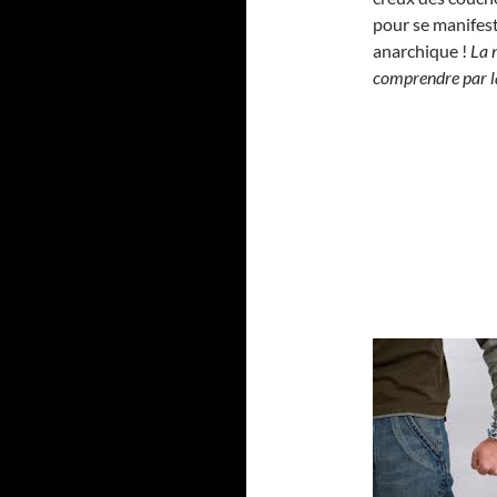
pour se manifes
anarchique !
La 
comprendre par la