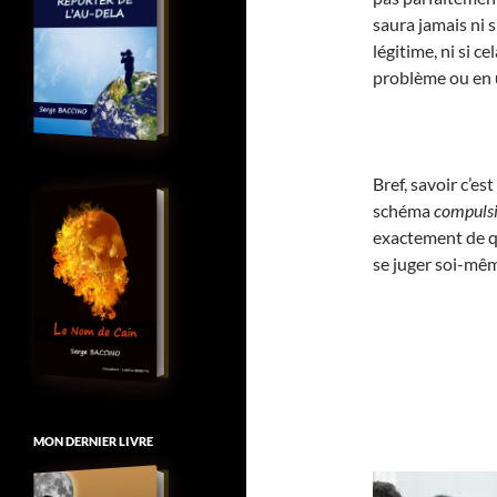
saura jamais ni si
légitime, ni si c
problème ou en 
Bref, savoir c’es
schéma
compulsi
exactement de qu
se juger soi-mê
MON DERNIER LIVRE