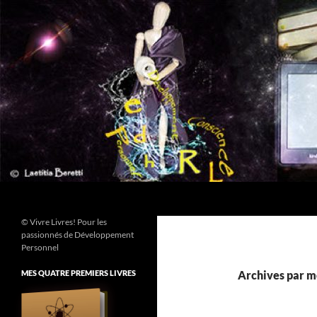
Aller
au
contenu
Recherche
© Vivre Livres! Pour les
passionnés de Développement
Personnel
MES QUATRE PREMIERS LIVRES
Archives par mo