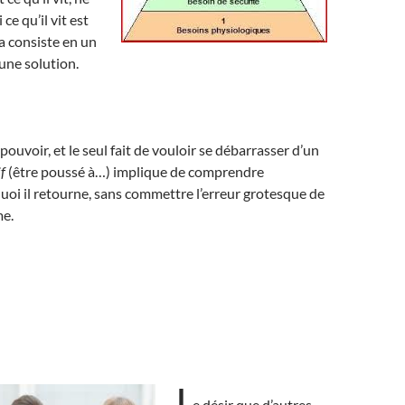
 ce qu’il vit est
ela consiste en un
une solution.
t pouvoir, et le seul fait de vouloir se débarrasser d’un
f
(être poussé à…) implique de comprendre
oi il retourne, sans commettre l’erreur grotesque de
me.
L
e désir que d’autres