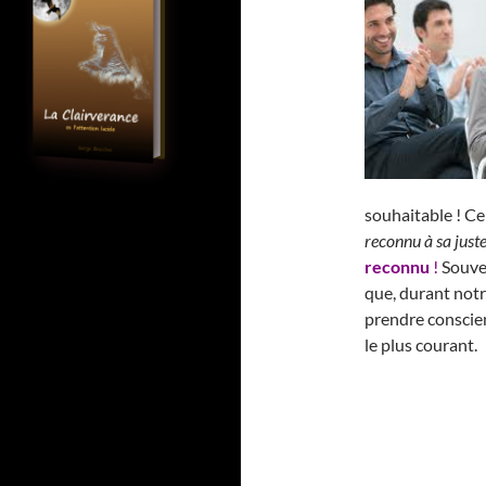
souhaitable ! Cel
reconnu à sa just
reconnu
!
Souve
que, durant notr
prendre conscien
le plus courant.