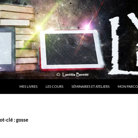
MES LIVRES
LES COURS
SÉMINAIRES ET ATELIERS
MON PARCO
t-clé : gosse