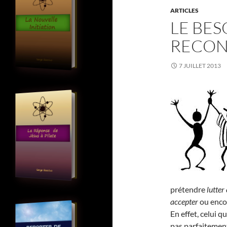
ARTICLES
LE BES
RECON
7 JUILLET 2013
prétendre
lutter
accepter
ou enc
En effet, celui 
pas parfaitement 