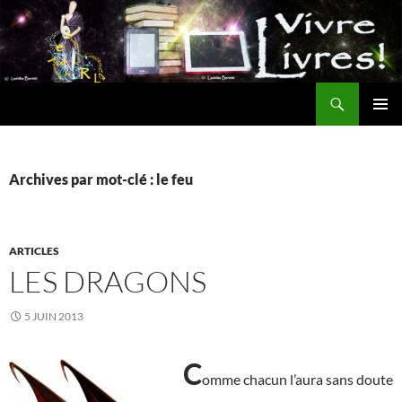
Aller
au
contenu
Recherche
MENU
PRINCI
Archives par mot-clé : le feu
ARTICLES
LES DRAGONS
5 JUIN 2013
C
omme chacun l’aura sans doute