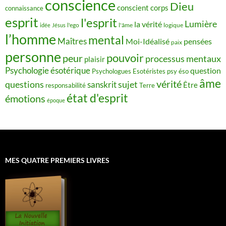
conscience
Dieu
conscient
corps
connaissance
esprit
l'esprit
Lumière
la vérité
idée
Jésus
l'ego
l'âme
logique
l’homme
mental
Maîtres
Moi-Idéalisé
pensées
paix
personne
pouvoir
peur
processus mentaux
plaisir
Psychologie ésotérique
question
Psychologues Esotéristes
psy éso
âme
vérité
questions
sujet
sanskrit
Être
responsabilité
Terre
état d'esprit
émotions
époque
MES QUATRE PREMIERS LIVRES