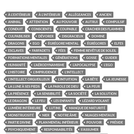
À L'EXTÉRIEUR
À L'INTÉRIEUR
ALLÉGEANCES
ANCIEN
ANIMAL
ATTENTION
AU POUVOIR
AUTRUI
COMPULSIF
CONDUIT
CONSCIENTS
COUPABLE
CRACHER DES FLAMMES
CULPABILISER
DÉVORER
DISGRACIEUX
DOMINE
DRAGONS
EGO
ÉGRÉGORE MENTAL
ÉGRÉGORES
ELFES
ESCLAVES
FARFADETS
FÉES
FEMME REVÊTUE DE SOLEIL
FORMATIONS MENTALES
GÉNÉRATIONS
GOSSE
GUIDER
HUMANITÉ
L'AÉRODYNAMISME
L'APOCALYPSE
L'EGO
L'HISTOIRE
L'IMPRUDENCE
L'INTELLECT
L'INTELLECT ORGUEILLEUX
L'INTUITION
LA BÊTE
LA JEUNESSE
LA LUNE À SES PIEDS
LA PAROLE DE DIEU
LA PEUR
LA PRÉSENCE
LA SENSIBILITÉ
LA SOCIÉTÉ
LA SOLUTION
LE DRAGON
LE FEU
LES ENFANTS
LÉZARD VOLANT
LUMIÈRE INTÉRIEURE
LUTINS
MANQUE DE MATURITÉ
MONSTRUOSITÉ
NIER
NOTRE ÂME
NUAGES MENTAUX
PARTIE DIVINE
PLAN MENTAL INFÉRIEUR
POUVOIR
PRÉSIDE
PSYCHIQUEMENT
RESPONSABILITÉS
S'ASSUMER