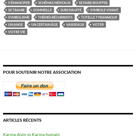
S'ÉMANCIPER
SCHÉMAS MENTAUX
SE FAIRE BOUFFER
SE TRAHIR
SOMMEILLE
SURCHAUFFÉ
SYMBOLE VIVANT
SYMBOLISME
THÈMES RÉCURRENTS
TUTELLE TYRANNIQUE
UN ANGE
UN CERTAIN ÂGE
VAISSEAUX
VOTER
VOTRE VIE
POUR SOUTENIR NOTRE ASSOCIATION
ARTICLES RÉCENTS
Karma divin vs Karma humain