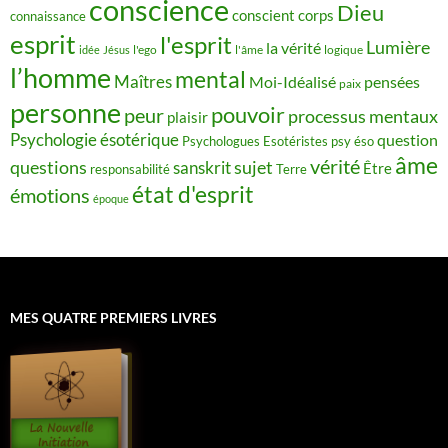
conscience
Dieu
conscient
corps
connaissance
esprit
l'esprit
Lumière
la vérité
idée
Jésus
l'ego
l'âme
logique
l’homme
mental
Maîtres
Moi-Idéalisé
pensées
paix
personne
pouvoir
peur
processus mentaux
plaisir
Psychologie ésotérique
question
Psychologues Esotéristes
psy éso
âme
vérité
questions
sujet
sanskrit
Être
responsabilité
Terre
état d'esprit
émotions
époque
MES QUATRE PREMIERS LIVRES