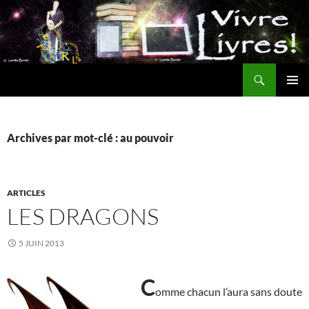
Aller
au
contenu
Recherche
MENU
PRINCI
Archives par mot-clé : au pouvoir
ARTICLES
LES DRAGONS
5 JUIN 2013
C
omme chacun l’aura sans doute