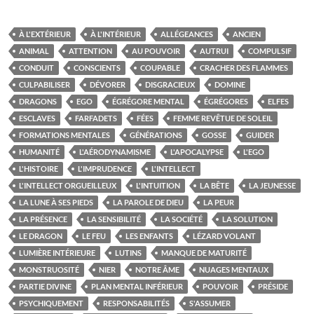
À L'EXTÉRIEUR
À L'INTÉRIEUR
ALLÉGEANCES
ANCIEN
ANIMAL
ATTENTION
AU POUVOIR
AUTRUI
COMPULSIF
CONDUIT
CONSCIENTS
COUPABLE
CRACHER DES FLAMMES
CULPABILISER
DÉVORER
DISGRACIEUX
DOMINE
DRAGONS
EGO
ÉGRÉGORE MENTAL
ÉGRÉGORES
ELFES
ESCLAVES
FARFADETS
FÉES
FEMME REVÊTUE DE SOLEIL
FORMATIONS MENTALES
GÉNÉRATIONS
GOSSE
GUIDER
HUMANITÉ
L'AÉRODYNAMISME
L'APOCALYPSE
L'EGO
L'HISTOIRE
L'IMPRUDENCE
L'INTELLECT
L'INTELLECT ORGUEILLEUX
L'INTUITION
LA BÊTE
LA JEUNESSE
LA LUNE À SES PIEDS
LA PAROLE DE DIEU
LA PEUR
LA PRÉSENCE
LA SENSIBILITÉ
LA SOCIÉTÉ
LA SOLUTION
LE DRAGON
LE FEU
LES ENFANTS
LÉZARD VOLANT
LUMIÈRE INTÉRIEURE
LUTINS
MANQUE DE MATURITÉ
MONSTRUOSITÉ
NIER
NOTRE ÂME
NUAGES MENTAUX
PARTIE DIVINE
PLAN MENTAL INFÉRIEUR
POUVOIR
PRÉSIDE
PSYCHIQUEMENT
RESPONSABILITÉS
S'ASSUMER