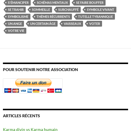
S'ÉMANCIPER
SCHÉMAS MENTAUX
SE FAIRE BOUFFER
SE TRAHIR
SOMMEILLE
SURCHAUFFÉ
SYMBOLE VIVANT
SYMBOLISME
THÈMES RÉCURRENTS
TUTELLE TYRANNIQUE
UN ANGE
UN CERTAIN ÂGE
VAISSEAUX
VOTER
VOTRE VIE
POUR SOUTENIR NOTRE ASSOCIATION
ARTICLES RÉCENTS
Karma divin vs Karma humain