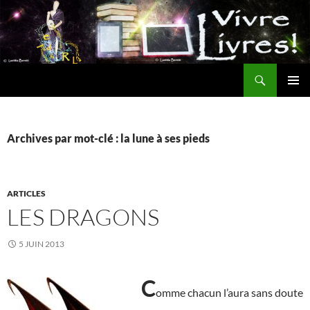
Aller
au
contenu
Recherche
MENU
PRINCI
Archives par mot-clé : la lune à ses pieds
ARTICLES
LES DRAGONS
5 JUIN 2013
C
omme chacun l’aura sans doute