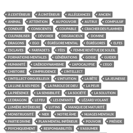
À L'EXTÉRIEUR
À L'INTÉRIEUR
ALLÉGEANCES
ANCIEN
ANIMAL
ATTENTION
AU POUVOIR
AUTRUI
COMPULSIF
CONDUIT
CONSCIENTS
COUPABLE
CRACHER DES FLAMMES
CULPABILISER
DÉVORER
DISGRACIEUX
DOMINE
DRAGONS
EGO
ÉGRÉGORE MENTAL
ÉGRÉGORES
ELFES
ESCLAVES
FARFADETS
FÉES
FEMME REVÊTUE DE SOLEIL
FORMATIONS MENTALES
GÉNÉRATIONS
GOSSE
GUIDER
HUMANITÉ
L'AÉRODYNAMISME
L'APOCALYPSE
L'EGO
L'HISTOIRE
L'IMPRUDENCE
L'INTELLECT
L'INTELLECT ORGUEILLEUX
L'INTUITION
LA BÊTE
LA JEUNESSE
LA LUNE À SES PIEDS
LA PAROLE DE DIEU
LA PEUR
LA PRÉSENCE
LA SENSIBILITÉ
LA SOCIÉTÉ
LA SOLUTION
LE DRAGON
LE FEU
LES ENFANTS
LÉZARD VOLANT
LUMIÈRE INTÉRIEURE
LUTINS
MANQUE DE MATURITÉ
MONSTRUOSITÉ
NIER
NOTRE ÂME
NUAGES MENTAUX
PARTIE DIVINE
PLAN MENTAL INFÉRIEUR
POUVOIR
PRÉSIDE
PSYCHIQUEMENT
RESPONSABILITÉS
S'ASSUMER