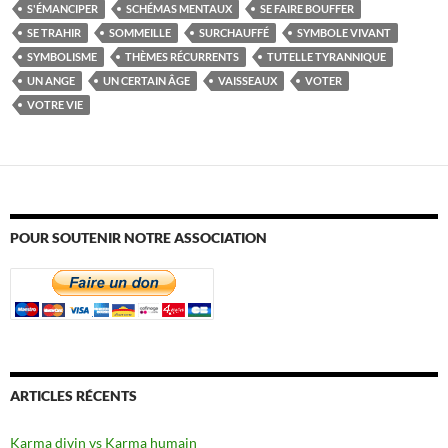
S'ÉMANCIPER
SCHÉMAS MENTAUX
SE FAIRE BOUFFER
SE TRAHIR
SOMMEILLE
SURCHAUFFÉ
SYMBOLE VIVANT
SYMBOLISME
THÈMES RÉCURRENTS
TUTELLE TYRANNIQUE
UN ANGE
UN CERTAIN ÂGE
VAISSEAUX
VOTER
VOTRE VIE
POUR SOUTENIR NOTRE ASSOCIATION
ARTICLES RÉCENTS
Karma divin vs Karma humain