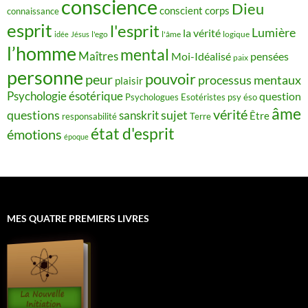
conscience
Dieu
conscient
corps
connaissance
esprit
l'esprit
Lumière
la vérité
idée
Jésus
l'ego
l'âme
logique
l’homme
mental
Maîtres
Moi-Idéalisé
pensées
paix
personne
pouvoir
peur
processus mentaux
plaisir
Psychologie ésotérique
question
Psychologues Esotéristes
psy éso
âme
vérité
questions
sujet
sanskrit
Être
responsabilité
Terre
état d'esprit
émotions
époque
MES QUATRE PREMIERS LIVRES