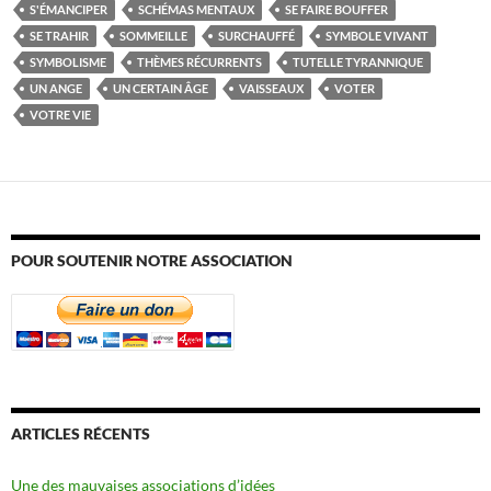
S'ÉMANCIPER
SCHÉMAS MENTAUX
SE FAIRE BOUFFER
SE TRAHIR
SOMMEILLE
SURCHAUFFÉ
SYMBOLE VIVANT
SYMBOLISME
THÈMES RÉCURRENTS
TUTELLE TYRANNIQUE
UN ANGE
UN CERTAIN ÂGE
VAISSEAUX
VOTER
VOTRE VIE
POUR SOUTENIR NOTRE ASSOCIATION
ARTICLES RÉCENTS
Une des mauvaises associations d’idées