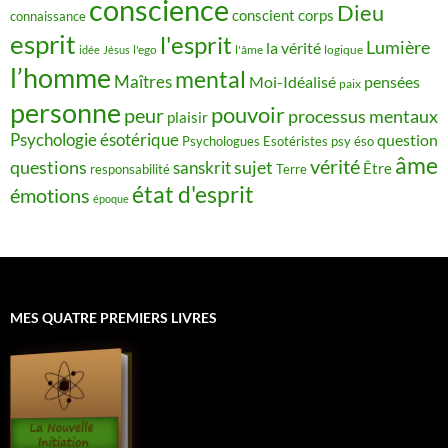
conscience
Dieu
conscient
corps
connaissance
esprit
l'esprit
Lumière
la vérité
idée
Jésus
l'ego
l'âme
logique
l’homme
mental
Maîtres
Moi-Idéalisé
pensées
paix
personne
pouvoir
peur
processus mentaux
plaisir
Psychologie ésotérique
question
Psychologues Esotéristes
psy éso
âme
vérité
questions
sujet
sanskrit
Être
responsabilité
Terre
état d'esprit
émotions
époque
MES QUATRE PREMIERS LIVRES