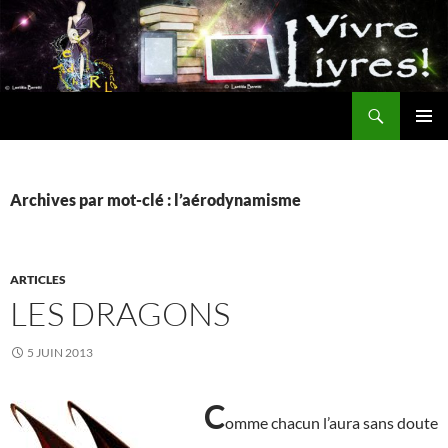
Aller
au
contenu
Recherche
MENU
PRINCI
Archives par mot-clé : l’aérodynamisme
ARTICLES
LES DRAGONS
5 JUIN 2013
C
omme chacun l’aura sans doute