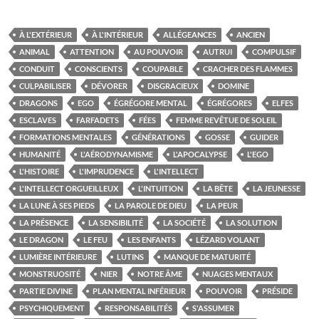
À L'EXTÉRIEUR
À L'INTÉRIEUR
ALLÉGEANCES
ANCIEN
ANIMAL
ATTENTION
AU POUVOIR
AUTRUI
COMPULSIF
CONDUIT
CONSCIENTS
COUPABLE
CRACHER DES FLAMMES
CULPABILISER
DÉVORER
DISGRACIEUX
DOMINE
DRAGONS
EGO
ÉGRÉGORE MENTAL
ÉGRÉGORES
ELFES
ESCLAVES
FARFADETS
FÉES
FEMME REVÊTUE DE SOLEIL
FORMATIONS MENTALES
GÉNÉRATIONS
GOSSE
GUIDER
HUMANITÉ
L'AÉRODYNAMISME
L'APOCALYPSE
L'EGO
L'HISTOIRE
L'IMPRUDENCE
L'INTELLECT
L'INTELLECT ORGUEILLEUX
L'INTUITION
LA BÊTE
LA JEUNESSE
LA LUNE À SES PIEDS
LA PAROLE DE DIEU
LA PEUR
LA PRÉSENCE
LA SENSIBILITÉ
LA SOCIÉTÉ
LA SOLUTION
LE DRAGON
LE FEU
LES ENFANTS
LÉZARD VOLANT
LUMIÈRE INTÉRIEURE
LUTINS
MANQUE DE MATURITÉ
MONSTRUOSITÉ
NIER
NOTRE ÂME
NUAGES MENTAUX
PARTIE DIVINE
PLAN MENTAL INFÉRIEUR
POUVOIR
PRÉSIDE
PSYCHIQUEMENT
RESPONSABILITÉS
S'ASSUMER