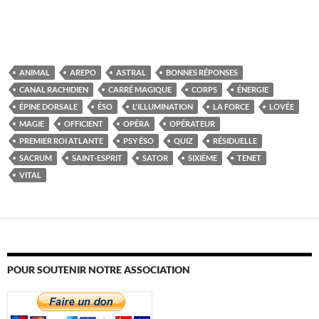
ANIMAL
AREPO
ASTRAL
BONNES RÉPONSES
CANAL RACHIDIEN
CARRÉ MAGIQUE
CORPS
ÉNERGIE
ÉPINE DORSALE
ÉSO
L'ILLUMINATION
LA FORCE
LOVÉE
MAGIE
OFFICIENT
OPÉRA
OPÉRATEUR
PREMIER ROI ATLANTE
PSY ÉSO
QUIZ
RÉSIDUELLE
SACRUM
SAINT-ESPRIT
SATOR
SIXIÈME
TENET
VITAL
POUR SOUTENIR NOTRE ASSOCIATION