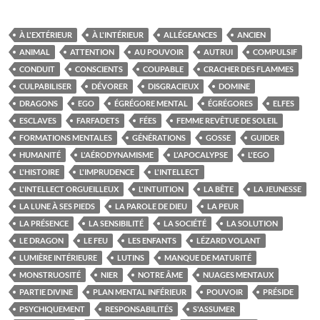
À L'EXTÉRIEUR
À L'INTÉRIEUR
ALLÉGEANCES
ANCIEN
ANIMAL
ATTENTION
AU POUVOIR
AUTRUI
COMPULSIF
CONDUIT
CONSCIENTS
COUPABLE
CRACHER DES FLAMMES
CULPABILISER
DÉVORER
DISGRACIEUX
DOMINE
DRAGONS
EGO
ÉGRÉGORE MENTAL
ÉGRÉGORES
ELFES
ESCLAVES
FARFADETS
FÉES
FEMME REVÊTUE DE SOLEIL
FORMATIONS MENTALES
GÉNÉRATIONS
GOSSE
GUIDER
HUMANITÉ
L'AÉRODYNAMISME
L'APOCALYPSE
L'EGO
L'HISTOIRE
L'IMPRUDENCE
L'INTELLECT
L'INTELLECT ORGUEILLEUX
L'INTUITION
LA BÊTE
LA JEUNESSE
LA LUNE À SES PIEDS
LA PAROLE DE DIEU
LA PEUR
LA PRÉSENCE
LA SENSIBILITÉ
LA SOCIÉTÉ
LA SOLUTION
LE DRAGON
LE FEU
LES ENFANTS
LÉZARD VOLANT
LUMIÈRE INTÉRIEURE
LUTINS
MANQUE DE MATURITÉ
MONSTRUOSITÉ
NIER
NOTRE ÂME
NUAGES MENTAUX
PARTIE DIVINE
PLAN MENTAL INFÉRIEUR
POUVOIR
PRÉSIDE
PSYCHIQUEMENT
RESPONSABILITÉS
S'ASSUMER