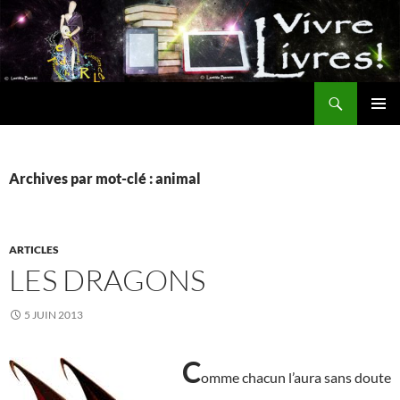
Aller
au
contenu
Recherche
MENU
PRINCI
Archives par mot-clé : animal
ARTICLES
LES DRAGONS
5 JUIN 2013
C
omme chacun l’aura sans doute