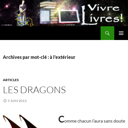
Aller
au
contenu
Recherche
MENU
PRINCI
Archives par mot-clé : à l’extérieur
ARTICLES
LES DRAGONS
5 JUIN 2013
C
omme chacun l’aura sans doute