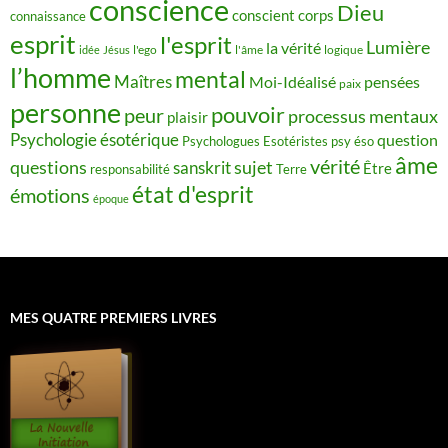
conscience
Dieu
conscient
corps
connaissance
esprit
l'esprit
Lumière
la vérité
idée
Jésus
l'ego
l'âme
logique
l’homme
mental
Maîtres
Moi-Idéalisé
pensées
paix
personne
pouvoir
peur
processus mentaux
plaisir
Psychologie ésotérique
question
Psychologues Esotéristes
psy éso
âme
vérité
questions
sujet
sanskrit
Être
responsabilité
Terre
état d'esprit
émotions
époque
MES QUATRE PREMIERS LIVRES