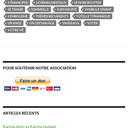
S'ÉMANCIPER
SCHÉMAS MENTAUX
SE FAIRE BOUFFER
SE TRAHIR
SOMMEILLE
SURCHAUFFÉ
SYMBOLE VIVANT
SYMBOLISME
THÈMES RÉCURRENTS
TUTELLE TYRANNIQUE
UN ANGE
UN CERTAIN ÂGE
VAISSEAUX
VOTER
VOTRE VIE
POUR SOUTENIR NOTRE ASSOCIATION
ARTICLES RÉCENTS
Karma divin vs Karma humain