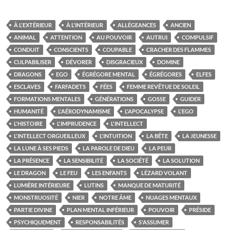
À L'EXTÉRIEUR
À L'INTÉRIEUR
ALLÉGEANCES
ANCIEN
ANIMAL
ATTENTION
AU POUVOIR
AUTRUI
COMPULSIF
CONDUIT
CONSCIENTS
COUPABLE
CRACHER DES FLAMMES
CULPABILISER
DÉVORER
DISGRACIEUX
DOMINE
DRAGONS
EGO
ÉGRÉGORE MENTAL
ÉGRÉGORES
ELFES
ESCLAVES
FARFADETS
FÉES
FEMME REVÊTUE DE SOLEIL
FORMATIONS MENTALES
GÉNÉRATIONS
GOSSE
GUIDER
HUMANITÉ
L'AÉRODYNAMISME
L'APOCALYPSE
L'EGO
L'HISTOIRE
L'IMPRUDENCE
L'INTELLECT
L'INTELLECT ORGUEILLEUX
L'INTUITION
LA BÊTE
LA JEUNESSE
LA LUNE À SES PIEDS
LA PAROLE DE DIEU
LA PEUR
LA PRÉSENCE
LA SENSIBILITÉ
LA SOCIÉTÉ
LA SOLUTION
LE DRAGON
LE FEU
LES ENFANTS
LÉZARD VOLANT
LUMIÈRE INTÉRIEURE
LUTINS
MANQUE DE MATURITÉ
MONSTRUOSITÉ
NIER
NOTRE ÂME
NUAGES MENTAUX
PARTIE DIVINE
PLAN MENTAL INFÉRIEUR
POUVOIR
PRÉSIDE
PSYCHIQUEMENT
RESPONSABILITÉS
S'ASSUMER