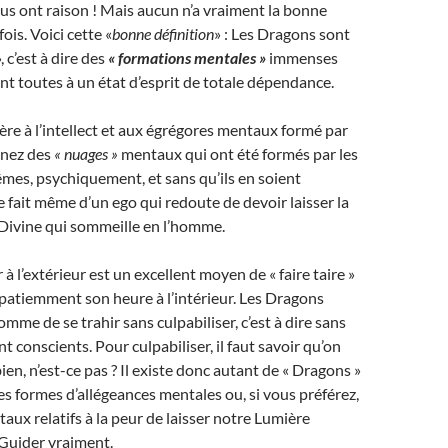
s ont raison ! Mais aucun n’a vraiment la bonne
ois. Voici cette «
bonne définition
» : Les Dragons sont
, c’est à dire des
« formations mentales »
immenses
t toutes à un état d’esprit de totale dépendance.
ère à l’intellect et aux égrégores mentaux formé par
inez des
« nuages »
mentaux qui ont été formés par les
es, psychiquement, et sans qu’ils en soient
e fait même d’un ego qui redoute de devoir laisser la
e Divine qui sommeille en l’homme.
 à l’extérieur est un excellent moyen de « faire taire »
patiemment son heure à l’intérieur. Les Dragons
mme de se trahir sans culpabiliser, c’est à dire sans
t conscients. Pour culpabiliser, il faut savoir qu’on
bien, n’est-ce pas ? Il existe donc autant de « Dragons »
es formes d’allégeances mentales ou, si vous préférez,
ux relatifs à la peur de laisser notre Lumière
 Guider vraiment.