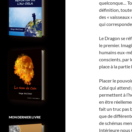
quelconque… Tou
définition, toutef
des « vaisseaux »
qui corresponden
Le Dragon se réf
le premier. Imag
humains eux-mêm
conscients, par l
place à la parti
Placer le pouvoir
Celui
qui attend 
permettent à l’ho
en être réellemen
fait un truc pas 
que de différent
MON DERNIER LIVRE
de schémas menta
Intérieure nous