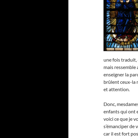
une fois traduit
mais ressemble a
enseigner la par
brûlent ceux-la 
et attention.
Donc, mesdames 
enfants qui ont 
voici ce que je v
s’émanciper de 
car il est fort p