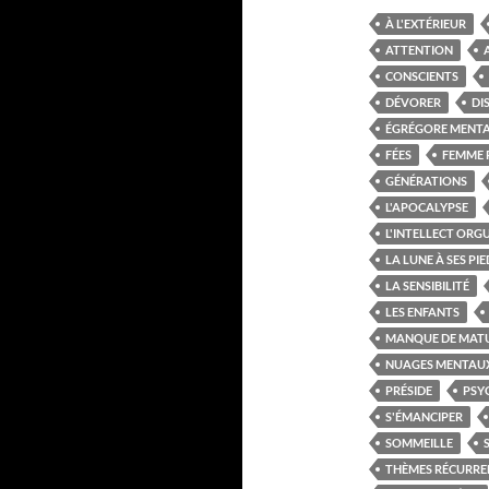
À L'EXTÉRIEUR
ATTENTION
CONSCIENTS
DÉVORER
DI
ÉGRÉGORE MENT
FÉES
FEMME 
GÉNÉRATIONS
L'APOCALYPSE
L'INTELLECT ORG
LA LUNE À SES PIE
LA SENSIBILITÉ
LES ENFANTS
MANQUE DE MATU
NUAGES MENTAU
PRÉSIDE
PSY
S'ÉMANCIPER
SOMMEILLE
THÈMES RÉCURRE