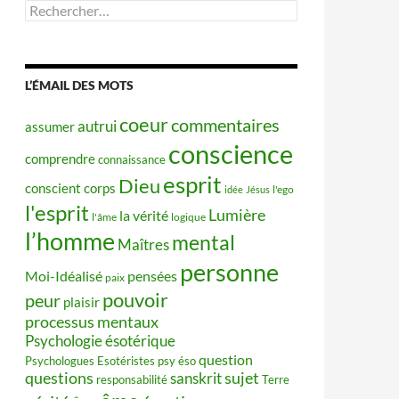
Rechercher :
L’ÉMAIL DES MOTS
coeur
commentaires
autrui
assumer
conscience
comprendre
connaissance
esprit
Dieu
conscient
corps
idée
Jésus
l'ego
l'esprit
Lumière
la vérité
l'âme
logique
l’homme
mental
Maîtres
personne
Moi-Idéalisé
pensées
paix
pouvoir
peur
plaisir
processus mentaux
Psychologie ésotérique
question
Psychologues Esotéristes
psy éso
questions
sujet
sanskrit
responsabilité
Terre