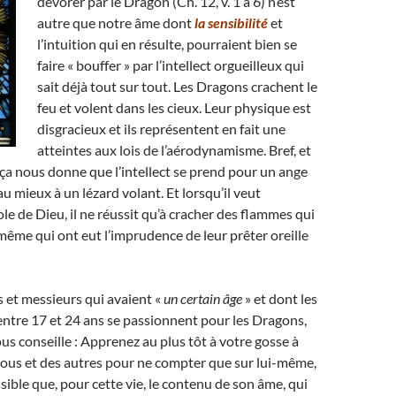
dévorer par le Dragon (Ch. 12, v. 1 à 6) n’est
autre que notre âme dont
la sensibilité
et
l’intuition qui en résulte, pourraient bien se
faire « bouffer » par l’intellect orgueilleux qui
sait déjà tout sur tout. Les Dragons crachent le
feu et volent dans les cieux. Leur physique est
disgracieux et ils représentent en fait une
atteintes aux lois de l’aérodynamisme. Bref, et
, ça nous donne que l’intellect se prend pour un ange
u mieux à un lézard volant. Et lorsqu’il veut
ole de Dieu, il ne réussit qu’à cracher des flammes qui
même qui ont eut l’imprudence de leur prêter oreille
et messieurs qui avaient «
un certain âge
» et dont les
entre 17 et 24 ans se passionnent pour les Dragons,
ous conseille : Apprenez au plus tôt à votre gosse à
vous et des autres pour ne compter que sur lui-même,
ossible que, pour cette vie, le contenu de son âme, qui