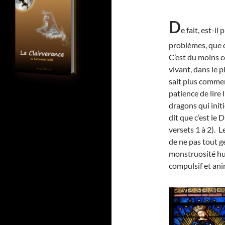
D
e fait, est-i
problèmes, que d
C’est du moins c
vivant, dans le p
sait plus commen
patience de lire 
dragons qui initi
dit que c’est le
versets 1 à 2). 
de ne pas tout g
monstruosité hum
compulsif et ani