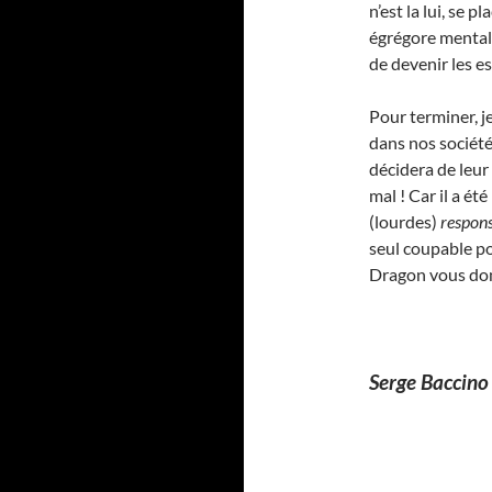
n’est la lui, se 
égrégore mental 
de devenir les e
Pour terminer, je
dans nos société
décidera de leur
mal ! Car il a ét
(lourdes)
respons
seul coupable po
Dragon vous domi
Serge Baccin