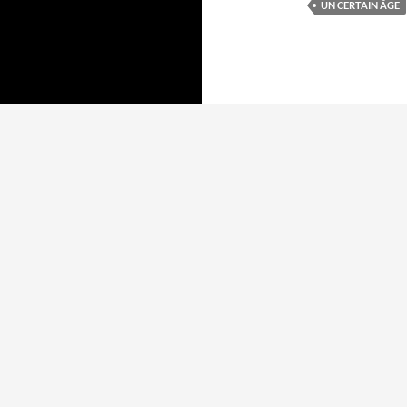
UN CERTAIN ÂGE
Mentions légales
Fièrement propulsé par WordPress