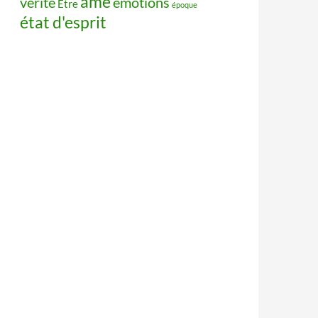
âme
vérité
émotions
Être
époque
état d'esprit