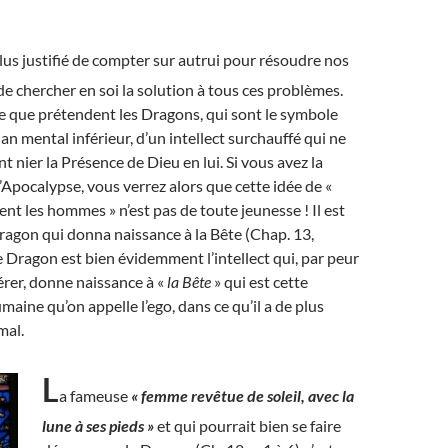
l plus justifié de compter sur autrui pour résoudre nos
e chercher en soi la solution à tous ces problèmes.
e que prétendent les Dragons, qui sont le symbole
lan mental inférieur, d’un intellect surchauffé qui ne
t nier la Présence de Dieu en lui. Si vous avez la
l’Apocalypse, vous verrez alors que cette idée de «
ent les hommes » n’est pas de toute jeunesse ! Il est
 Dragon qui donna naissance à la Bête (Chap. 13,
Le Dragon est bien évidemment l’intellect qui, par peur
érer, donne naissance à «
la Bête
» qui est cette
aine qu’on appelle l’ego, dans ce qu’il a de plus
mal.
L
a fameuse
« femme revêtue de soleil, avec la
lune à ses pieds »
et qui pourrait bien se faire