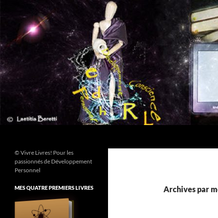
Aller
au
contenu
Recherche
© Vivre Livres! Pour les
passionnés de Développement
Personnel
MES QUATRE PREMIERS LIVRES
Archives par mot