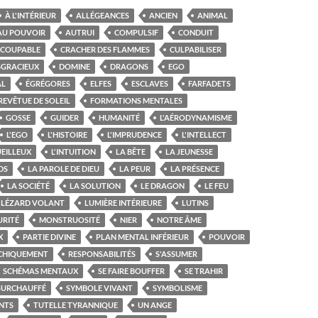
À L'INTÉRIEUR
ALLÉGEANCES
ANCIEN
ANIMAL
AU POUVOIR
AUTRUI
COMPULSIF
CONDUIT
COUPABLE
CRACHER DES FLAMMES
CULPABILISER
SGRACIEUX
DOMINE
DRAGONS
EGO
AL
ÉGRÉGORES
ELFES
ESCLAVES
FARFADETS
REVÊTUE DE SOLEIL
FORMATIONS MENTALES
GOSSE
GUIDER
HUMANITÉ
L'AÉRODYNAMISME
L'EGO
L'HISTOIRE
L'IMPRUDENCE
L'INTELLECT
UEILLEUX
L'INTUITION
LA BÊTE
LA JEUNESSE
DS
LA PAROLE DE DIEU
LA PEUR
LA PRÉSENCE
LA SOCIÉTÉ
LA SOLUTION
LE DRAGON
LE FEU
LÉZARD VOLANT
LUMIÈRE INTÉRIEURE
LUTINS
RITÉ
MONSTRUOSITÉ
NIER
NOTRE ÂME
X
PARTIE DIVINE
PLAN MENTAL INFÉRIEUR
POUVOIR
CHIQUEMENT
RESPONSABILITÉS
S'ASSUMER
SCHÉMAS MENTAUX
SE FAIRE BOUFFER
SE TRAHIR
SURCHAUFFÉ
SYMBOLE VIVANT
SYMBOLISME
NTS
TUTELLE TYRANNIQUE
UN ANGE