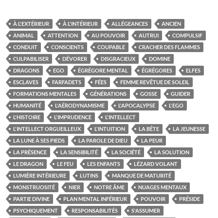
À L'EXTÉRIEUR
À L'INTÉRIEUR
ALLÉGEANCES
ANCIEN
ANIMAL
ATTENTION
AU POUVOIR
AUTRUI
COMPULSIF
CONDUIT
CONSCIENTS
COUPABLE
CRACHER DES FLAMMES
CULPABILISER
DÉVORER
DISGRACIEUX
DOMINE
DRAGONS
EGO
ÉGRÉGORE MENTAL
ÉGRÉGORES
ELFES
ESCLAVES
FARFADETS
FÉES
FEMME REVÊTUE DE SOLEIL
FORMATIONS MENTALES
GÉNÉRATIONS
GOSSE
GUIDER
HUMANITÉ
L'AÉRODYNAMISME
L'APOCALYPSE
L'EGO
L'HISTOIRE
L'IMPRUDENCE
L'INTELLECT
L'INTELLECT ORGUEILLEUX
L'INTUITION
LA BÊTE
LA JEUNESSE
LA LUNE À SES PIEDS
LA PAROLE DE DIEU
LA PEUR
LA PRÉSENCE
LA SENSIBILITÉ
LA SOCIÉTÉ
LA SOLUTION
LE DRAGON
LE FEU
LES ENFANTS
LÉZARD VOLANT
LUMIÈRE INTÉRIEURE
LUTINS
MANQUE DE MATURITÉ
MONSTRUOSITÉ
NIER
NOTRE ÂME
NUAGES MENTAUX
PARTIE DIVINE
PLAN MENTAL INFÉRIEUR
POUVOIR
PRÉSIDE
PSYCHIQUEMENT
RESPONSABILITÉS
S'ASSUMER