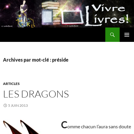
Aller
au
contenu
Recherche
MENU
PRINCI
Archives par mot-clé : préside
ARTICLES
LES DRAGONS
5 JUIN 2013
C
omme chacun l’aura sans doute