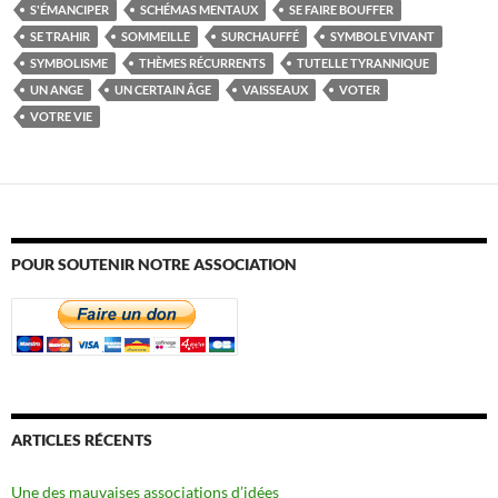
S'ÉMANCIPER
SCHÉMAS MENTAUX
SE FAIRE BOUFFER
SE TRAHIR
SOMMEILLE
SURCHAUFFÉ
SYMBOLE VIVANT
SYMBOLISME
THÈMES RÉCURRENTS
TUTELLE TYRANNIQUE
UN ANGE
UN CERTAIN ÂGE
VAISSEAUX
VOTER
VOTRE VIE
POUR SOUTENIR NOTRE ASSOCIATION
ARTICLES RÉCENTS
Une des mauvaises associations d’idées