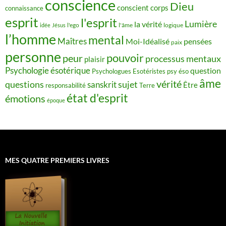
conscience
Dieu
conscient
corps
connaissance
esprit
l'esprit
Lumière
la vérité
idée
Jésus
l'ego
l'âme
logique
l’homme
mental
Maîtres
Moi-Idéalisé
pensées
paix
personne
pouvoir
peur
processus mentaux
plaisir
Psychologie ésotérique
question
Psychologues Esotéristes
psy éso
âme
vérité
questions
sujet
sanskrit
Être
responsabilité
Terre
état d'esprit
émotions
époque
MES QUATRE PREMIERS LIVRES