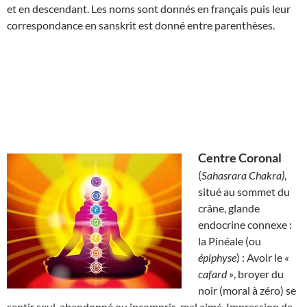
et en descendant. Les noms sont donnés en français puis leur
correspondance en sanskrit est donné entre parenthèses.
Centre Coronal
(
Sahasrara Chakra)
,
situé au sommet du
crâne, glande
endocrine connexe :
la Pinéale (ou
épiphyse
) : Avoir le
«
cafard »
, broyer du
noir (moral à zéro) se
sentir seul, abandonné ou incompris, mal aimé. Impression de