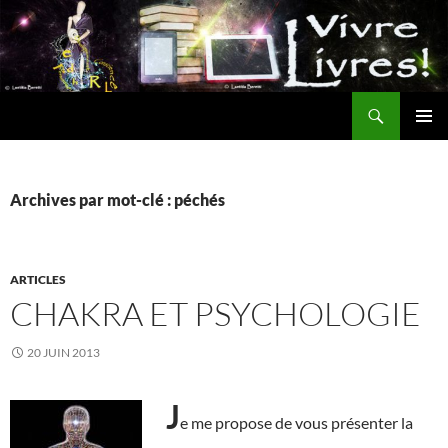
Aller
au
contenu
Recherche
MENU
PRINCI
Archives par mot-clé : péchés
ARTICLES
CHAKRA ET PSYCHOLOGIE
20 JUIN 2013
J
e me propose de vous présenter la