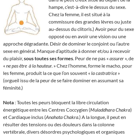
hampe, c’est-à-dire le dessus du sexe.
Chez la femme, il est situé à la
commissure des grandes lèvres ou juste
au-dessus du clitoris.) Avoir peur du sexe
opposé ou en avoir une vision ou une
approche dégradante. Désir de dominer le conjoint ou l’autre
sexe en général. Manque d’aptitude à donner et/ou à recevoir
du plaisir,
sous toutes ses formes
. Peur de ne pas «
assurer
», de
«
ne pas être
à la hauteur.
» Chez l’homme, forme le macho, pour
les femme, produit la ce que l’on souvent «
la
castratrice
»
(orgueil issu de la peur de se faire dominer en assumant sa
féminité.)
Nota
: Toutes les peurs bloquent la libre circulation
énergétique entre les Centres Coccygien (
Muladdhara Chakra
)
et Cardiaque inclus (
Anahata Chakra.
) A la longue, il peut en
résulter des tensions ou des douleurs dans la colonne
vertébrale, divers désordres psychologiques et organiques