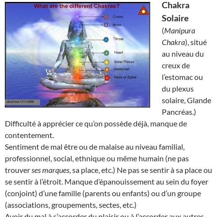
Chakra
Solaire
(
Manipura
Chakra
), situé
au niveau du
creux de
l’estomac ou
du plexus
solaire, Glande
Pancréas.)
Difficulté à apprécier ce qu’on possède déjà, manque de
contentement.
Sentiment de mal être ou de malaise au niveau familial,
professionnel, social, ethnique ou même humain (ne pas
trouver
ses marques
, sa place, etc.) Ne pas se sentir à sa place ou
se sentir à l’étroit. Manque d’épanouissement au sein du foyer
(conjoint) d’une famille (parents ou enfants) ou d’un groupe
(associations, groupements, sectes, etc.)
Avoir du mal à s’accorder du plaisir ou à l’accorder aux autres.