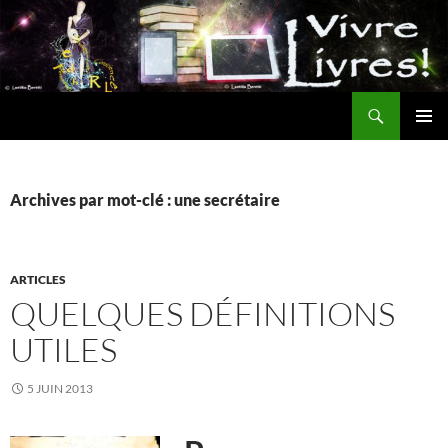
Aller
au
contenu
Recherche
MENU
PRINCI
Archives par mot-clé : une secrétaire
ARTICLES
QUELQUES DÉFINITIONS
UTILES
5 JUIN 2013