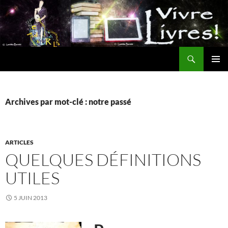
Aller
au
contenu
Recherche
MENU
PRINCI
Archives par mot-clé : notre passé
ARTICLES
QUELQUES DÉFINITIONS
UTILES
5 JUIN 2013