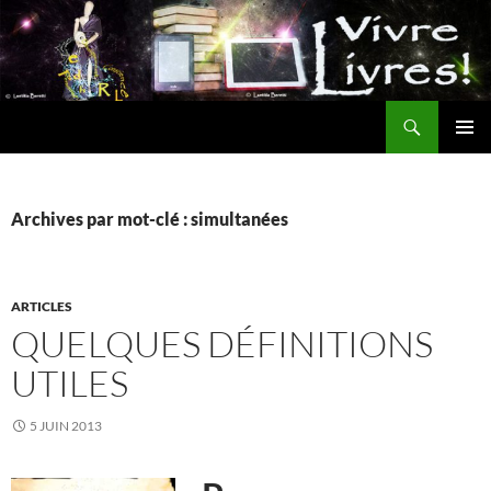
Aller
au
contenu
Recherche
MENU
PRINCI
Archives par mot-clé : simultanées
ARTICLES
QUELQUES DÉFINITIONS
UTILES
5 JUIN 2013