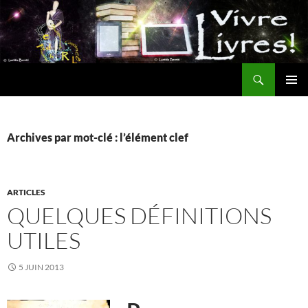
Aller
au
contenu
Recherche
MENU
PRINCI
Archives par mot-clé : l’élément clef
ARTICLES
QUELQUES DÉFINITIONS
UTILES
5 JUIN 2013