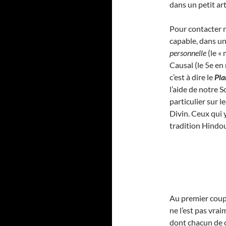
dans un petit art
Pour contacter 
capable, dans u
personnelle
(le «
Causal (le 5e en
c’est à dire le
Pla
l’aide de notre 
particulier sur l
Divin. Ceux qui 
tradition Hindou
Au premier coup d
ne l’est pas vr
dont chacun de c