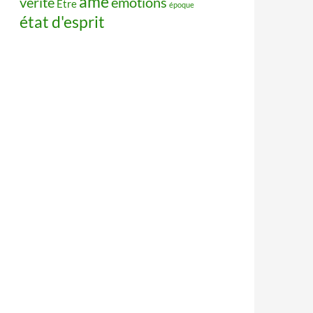
âme
vérité
émotions
Être
époque
état d'esprit