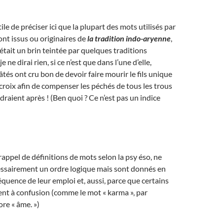
utile de préciser ici que la plupart des mots utilisés par
ont issus ou originaires de
la tradition indo-aryenne
,
était un brin teintée par quelques traditions
e ne dirai rien, si ce n’est que dans l’une d’elle,
tés ont cru bon de devoir faire mourir le fils unique
croix afin de compenser les péchés de tous les trous
draient après ! (Ben quoi ? Ce n’est pas un indice
rappel de définitions de mots selon la psy éso, ne
essairement un ordre logique mais sont donnés en
équence de leur emploi et, aussi, parce que certains
ent à confusion (comme le mot « karma », par
re « âme. »)