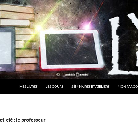
MES LIVRES
LES COURS
SÉMINAIRES ET ATELIERS
MON PARCO
t-clé : le professeur