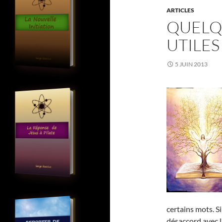
ARTICLES
QUELQ
UTILES
5 JUIN 2013
certains mots. S
désaccord avec l