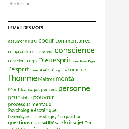
Rechercher :
L’ÉMAIL DES MOTS
coeur
commentaires
autrui
assumer
conscience
comprendre
connaissance
esprit
Dieu
conscient
corps
idée
Jésus
l'ego
l'esprit
Lumière
la vérité
l'âme
logique
l’homme
mental
Maîtres
personne
Moi-Idéalisé
pensées
paix
pouvoir
peur
plaisir
processus mentaux
Psychologie ésotérique
question
Psychologues Esotéristes
psy éso
questions
sujet
sanskrit
responsabilité
Terre