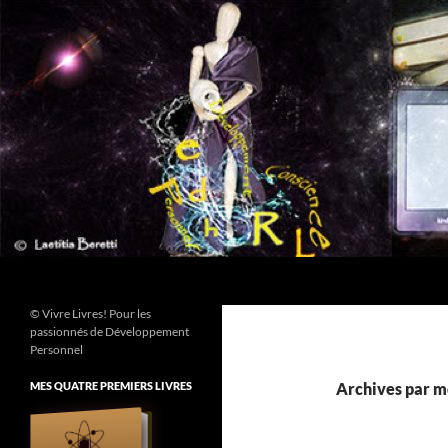
Aller
au
contenu
Recherche
© Vivre Livres! Pour les
passionnés de Développement
Personnel
MES QUATRE PREMIERS LIVRES
Archives par mo