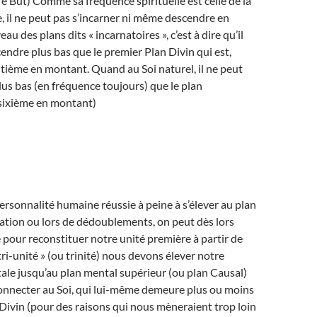
e But) Comme sa fréquence spirituelle est celle de la
 il ne peut pas s’incarner ni même descendre en
au des plans dits « incarnatoires », c’est à dire qu’il
endre plus bas que le premier Plan Divin qui est,
itième en montant. Quand au Soi naturel, il ne peut
us bas (en fréquence toujours) que le plan
sixième en montant)
ersonnalité humaine réussie à peine à s’élever au plan
ation ou lors de dédoublements, on peut dès lors
our reconstituer notre unité première à partir de
tri-unité » (ou trinité) nous devons élever notre
le jusqu’au plan mental supérieur (ou plan Causal)
connecter au Soi, qui lui-même demeure plus ou moins
Divin (pour des raisons qui nous mèneraient trop loin