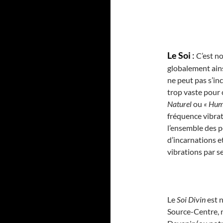
Le Soi
:
C’est no
globalement ainsi
ne peut pas s’inc
trop vaste pour 
Naturel
ou
« Hum
fréquence vibrat
l’ensemble des p
d’incarnations et
vibrations par s
Le
Soi Divin
est n
Source-Centre, n