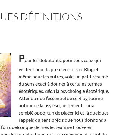
UES DÉFINITIONS
P
our les débutants, pour tous ceux qui
visitent pour la première fois ce Blog et
même pour les autres, voici un petit résumé
du sens exact à donner à certains termes
ésotériques,
selon
la psychologie ésotérique.
Attendu que l’essentiel de ce Blog tourne
autour de la psy éso, justement, il m’a
semblé opportun de placer ici et là quelques
rappels du sens précis que nous donnons à
i l’un quelconque de mes lecteurs se trouve en
’une de ces définitions, qu’il se souviennent avant de