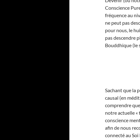
Devenir (ou notr
Conscience Pure,
fréquence au nive
ne peut pas desc
pour nous, le hu
pas descendre pl
Bouddhique (le 
Sachant que la p
causal (en médit
comprendre que p
notre actuelle « 
conscience menta
afin de nous re
connecté au Soi 