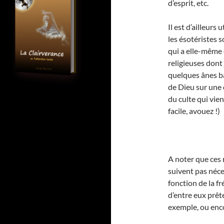
d’esprit, etc.
Il est d’ailleurs 
les ésotéristes s
qui a elle-même 
religieuses dont j
quelques ânes bâ
de Dieu sur une 
du culte qui vien
facile, avouez !)
A noter que ces 
suivent pas néc
fonction de la fr
d’entre eux prêt
exemple, ou enco