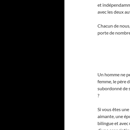
et indépendamme
avec les deux au
Chacun de nous, 
porte de nombre
Un homme ne peut
femme, le père de
subordonné de s
?
Si vous êtes une
aimante, une épo
bilingue et avec