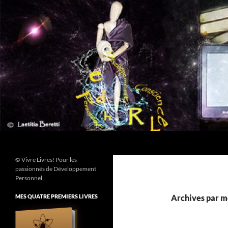
Aller
au
contenu
Recherche
© Vivre Livres! Pour les
passionnés de Développement
Personnel
MES QUATRE PREMIERS LIVRES
Archives par mo