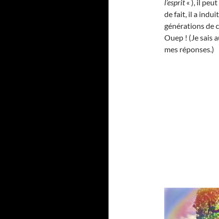
l’esprit
« ), il peu
de fait, il a indu
générations de 
Ouep ! (Je sais a
mes réponses.)