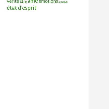
âme
vérité
émotions
Être
époque
état d'esprit