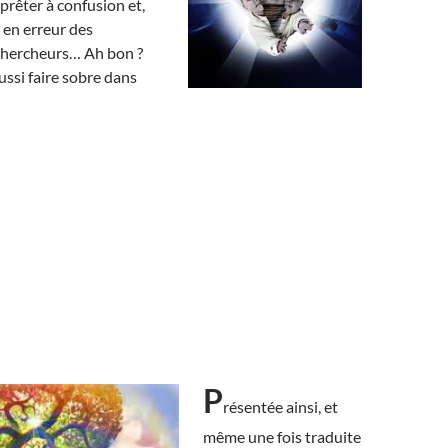
t prêter à confusion et,
it en erreur des
chercheurs… Ah bon ?
ussi faire sobre dans
P
résentée ainsi, et
même une fois traduite