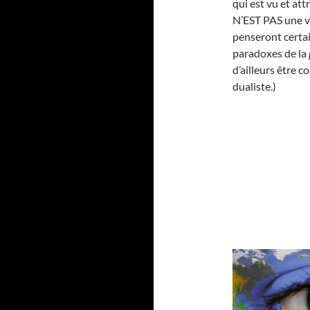
qui est vu et att
N’EST PAS une v
penseront certai
paradoxes de la
d’ailleurs être 
dualiste.)