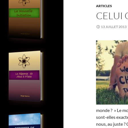
ARTICLES
CELUI
13 JUILLET 2013
monde ? » Le mon
sont-elles exact
nous, au juste ? 