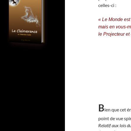
celles-ci :
« Le Monde est 
mais en vous-mê
le Projecteur et
B
ien que cet é
point de vue spir
Relatif aux lois 