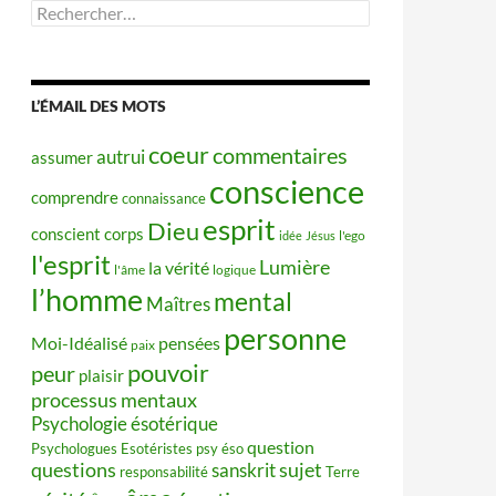
Rechercher :
L’ÉMAIL DES MOTS
coeur
commentaires
autrui
assumer
conscience
comprendre
connaissance
esprit
Dieu
conscient
corps
idée
Jésus
l'ego
l'esprit
Lumière
la vérité
l'âme
logique
l’homme
mental
Maîtres
personne
Moi-Idéalisé
pensées
paix
pouvoir
peur
plaisir
processus mentaux
Psychologie ésotérique
question
Psychologues Esotéristes
psy éso
questions
sujet
sanskrit
responsabilité
Terre