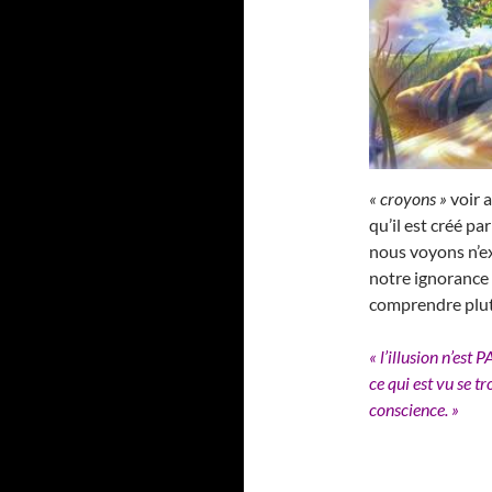
« croyons »
voir a
qu’il est créé par
nous voyons n’e
notre ignorance e
comprendre plutô
« l’illusion n’est
ce qui est vu se 
conscience. »