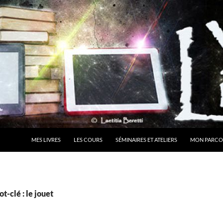
MES LIVRES
LES COURS
SÉMINAIRES ET ATELIERS
MON PARCO
t-clé : le jouet