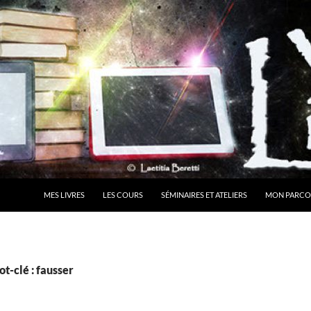
MES LIVRES
LES COURS
SÉMINAIRES ET ATELIERS
MON PARCO
t-clé : fausser