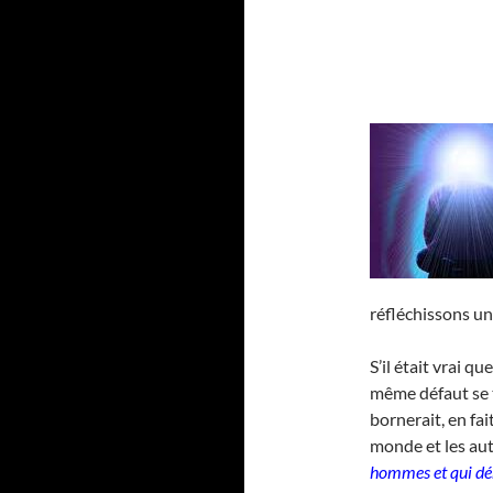
réfléchissons un
S’il était vrai q
même défaut se 
bornerait, en fai
monde et les aut
hommes et qui dén