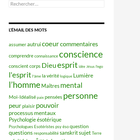
Rechercher :
L’ÉMAIL DES MOTS
coeur
commentaires
autrui
assumer
conscience
comprendre
connaissance
esprit
Dieu
conscient
corps
idée
Jésus
l'ego
l'esprit
Lumière
la vérité
l'âme
logique
l’homme
mental
Maîtres
personne
Moi-Idéalisé
pensées
paix
pouvoir
peur
plaisir
processus mentaux
Psychologie ésotérique
question
Psychologues Esotéristes
psy éso
questions
sujet
sanskrit
responsabilité
Terre