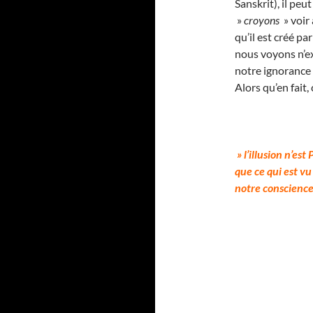
Sanskrit), il pe
»
croyons
» voir 
qu’il est créé par
nous voyons n’e
notre ignorance 
Alors qu’en fait,
» l’illusion n’est
que ce qui est v
notre conscience