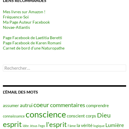
LIENS RECOMMANDÉS
Mes livres sur Amazon !
Fréquence-Soi
Ma Page Auteur Facebook
Novae-Atlantis
Page Facebook de Laetitia Beretti
Page Facebook de Karen Romani
Carnet de bord d’une Naturopathe
Rechercher :
L’ÉMAIL DES MOTS
coeur
commentaires
autrui
assumer
comprendre
conscience
Dieu
conscient
corps
connaissance
esprit
l'esprit
Lumière
la vérité
idée
Jésus
l'ego
l'âme
logique