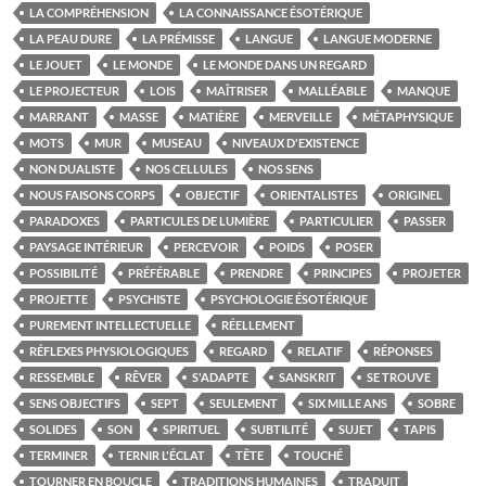
LA COMPRÉHENSION
LA CONNAISSANCE ÉSOTÉRIQUE
LA PEAU DURE
LA PRÉMISSE
LANGUE
LANGUE MODERNE
LE JOUET
LE MONDE
LE MONDE DANS UN REGARD
LE PROJECTEUR
LOIS
MAÎTRISER
MALLÉABLE
MANQUE
MARRANT
MASSE
MATIÈRE
MERVEILLE
MÉTAPHYSIQUE
MOTS
MUR
MUSEAU
NIVEAUX D'EXISTENCE
NON DUALISTE
NOS CELLULES
NOS SENS
NOUS FAISONS CORPS
OBJECTIF
ORIENTALISTES
ORIGINEL
PARADOXES
PARTICULES DE LUMIÈRE
PARTICULIER
PASSER
PAYSAGE INTÉRIEUR
PERCEVOIR
POIDS
POSER
POSSIBILITÉ
PRÉFÉRABLE
PRENDRE
PRINCIPES
PROJETER
PROJETTE
PSYCHISTE
PSYCHOLOGIE ÉSOTÉRIQUE
PUREMENT INTELLECTUELLE
RÉELLEMENT
RÉFLEXES PHYSIOLOGIQUES
REGARD
RELATIF
RÉPONSES
RESSEMBLE
RÊVER
S'ADAPTE
SANSKRIT
SE TROUVE
SENS OBJECTIFS
SEPT
SEULEMENT
SIX MILLE ANS
SOBRE
SOLIDES
SON
SPIRITUEL
SUBTILITÉ
SUJET
TAPIS
TERMINER
TERNIR L'ÉCLAT
TÊTE
TOUCHÉ
TOURNER EN BOUCLE
TRADITIONS HUMAINES
TRADUIT