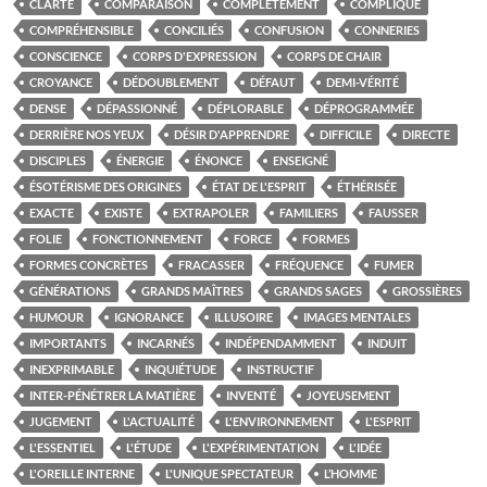
CLARTÉ
COMPARAISON
COMPLÈTEMENT
COMPLIQUE
COMPRÉHENSIBLE
CONCILIÉS
CONFUSION
CONNERIES
CONSCIENCE
CORPS D'EXPRESSION
CORPS DE CHAIR
CROYANCE
DÉDOUBLEMENT
DÉFAUT
DEMI-VÉRITÉ
DENSE
DÉPASSIONNÉ
DÉPLORABLE
DÉPROGRAMMÉE
DERRIÈRE NOS YEUX
DÉSIR D'APPRENDRE
DIFFICILE
DIRECTE
DISCIPLES
ÉNERGIE
ÉNONCE
ENSEIGNÉ
ÉSOTÉRISME DES ORIGINES
ÉTAT DE L'ESPRIT
ÉTHÉRISÉE
EXACTE
EXISTE
EXTRAPOLER
FAMILIERS
FAUSSER
FOLIE
FONCTIONNEMENT
FORCE
FORMES
FORMES CONCRÈTES
FRACASSER
FRÉQUENCE
FUMER
GÉNÉRATIONS
GRANDS MAÎTRES
GRANDS SAGES
GROSSIÈRES
HUMOUR
IGNORANCE
ILLUSOIRE
IMAGES MENTALES
IMPORTANTS
INCARNÉS
INDÉPENDAMMENT
INDUIT
INEXPRIMABLE
INQUIÉTUDE
INSTRUCTIF
INTER-PÉNÉTRER LA MATIÈRE
INVENTÉ
JOYEUSEMENT
JUGEMENT
L'ACTUALITÉ
L'ENVIRONNEMENT
L'ESPRIT
L'ESSENTIEL
L'ÉTUDE
L'EXPÉRIMENTATION
L'IDÉE
L'OREILLE INTERNE
L'UNIQUE SPECTATEUR
L’HOMME