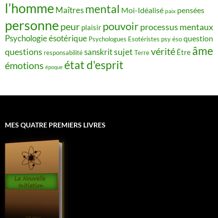
l’homme
mental
Maîtres
Moi-Idéalisé
pensées
paix
personne
pouvoir
peur
processus mentaux
plaisir
Psychologie ésotérique
question
Psychologues Esotéristes
psy éso
âme
vérité
questions
sujet
sanskrit
Être
responsabilité
Terre
état d'esprit
émotions
époque
MES QUATRE PREMIERS LIVRES