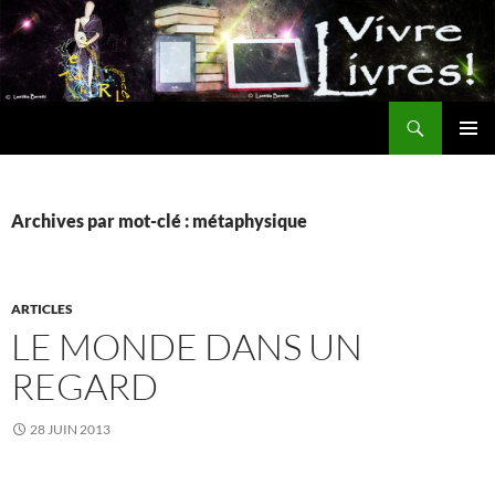
Aller
au
contenu
Recherche
MENU
PRINCI
Archives par mot-clé : métaphysique
ARTICLES
LE MONDE DANS UN
REGARD
28 JUIN 2013