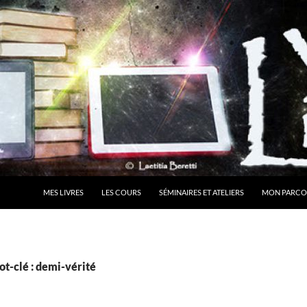
MES LIVRES
LES COURS
SÉMINAIRES ET ATELIERS
MON PARCO
t-clé : demi-vérité