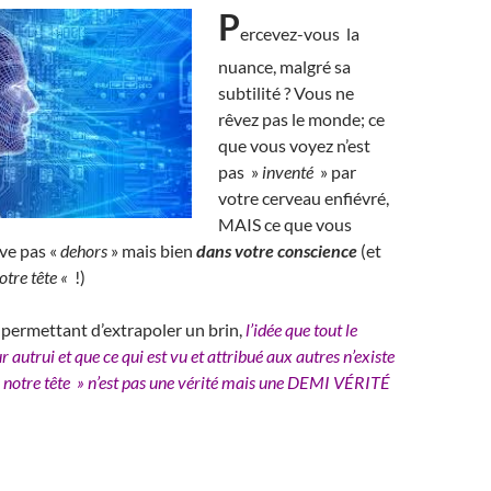
P
ercevez-vous
la
nuance, malgré sa
subtilité ? Vous ne
rêvez pas le monde; ce
que vous voyez n’est
pas »
inventé
» par
votre cerveau enfiévré,
MAIS ce que vous
ve pas «
dehors
» mais bien
dans votre conscience
(et
otre tête «
!)
e permettant d’extrapoler un brin,
l’idée que tout le
 autrui et que ce qui est vu et attribué aux autres n’existe
s notre tête » n’est pas une vérité mais une DEMI VÉRITÉ