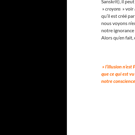
Sanskrit), il pe
»
croyons
» voir 
qu’il est créé par
nous voyons n’e
notre ignorance 
Alors qu’en fait,
» l’illusion n’est
que ce qui est v
notre conscience