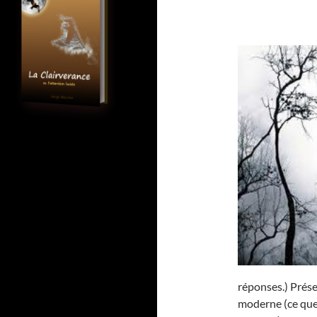
réponses.) Prése
moderne (ce que j