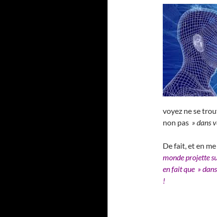
voyez ne se trou
non pas
» dans v
De fait, et en m
monde projette sur
en fait que » dan
!