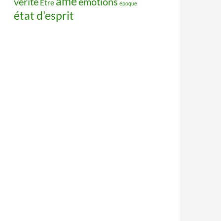
âme
vérité
émotions
Être
époque
état d'esprit