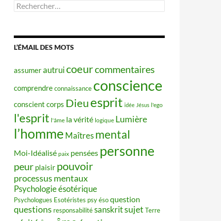
Rechercher :
L’ÉMAIL DES MOTS
coeur
commentaires
autrui
assumer
conscience
comprendre
connaissance
esprit
Dieu
conscient
corps
idée
Jésus
l'ego
l'esprit
Lumière
la vérité
l'âme
logique
l’homme
mental
Maîtres
personne
Moi-Idéalisé
pensées
paix
pouvoir
peur
plaisir
processus mentaux
Psychologie ésotérique
question
Psychologues Esotéristes
psy éso
questions
sujet
sanskrit
responsabilité
Terre