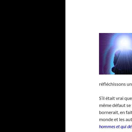
réfléchissons un
S’il était vrai q
même défaut se 
bornerait, en fai
monde et les aut
hommes et qui dén