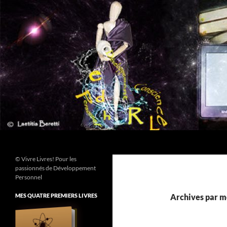
Aller
au
contenu
Recherche
© Vivre Livres! Pour les
passionnés de Développement
Personnel
MES QUATRE PREMIERS LIVRES
Archives par mo