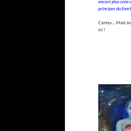
encore plus cons q
principes du fonct
Certes… Mais
tr
ici !