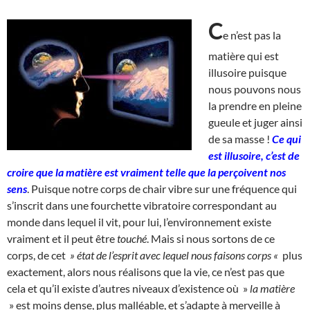
C
e n’est pas la
matière qui est
illusoire puisque
nous pouvons nous
la prendre en pleine
gueule et juger ainsi
de sa masse !
Ce qui
est illusoire, c’est de
croire que la matière est vraiment telle que la perçoivent nos
sens
. Puisque notre corps de chair vibre sur une fréquence qui
s’inscrit dans une fourchette vibratoire correspondant au
monde dans lequel il vit, pour lui, l’environnement existe
vraiment et il peut être
touché
. Mais si nous sortons de ce
corps, de cet
» état de l’esprit avec lequel nous faisons corps «
plus
exactement, alors nous réalisons que la vie, ce n’est pas que
cela et qu’il existe d’autres niveaux d’existence où »
la matière
» est moins dense, plus malléable, et s’adapte à merveille à