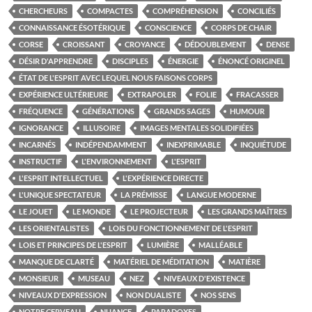
CHERCHEURS
COMPACTES
COMPRÉHENSION
CONCILIÉS
CONNAISSANCE ÉSOTÉRIQUE
CONSCIENCE
CORPS DE CHAIR
CORSE
CROISSANT
CROYANCE
DÉDOUBLEMENT
DENSE
DÉSIR D'APPRENDRE
DISCIPLES
ÉNERGIE
ÉNONCÉ ORIGINEL
ÉTAT DE L'ESPRIT AVEC LEQUEL NOUS FAISONS CORPS
EXPÉRIENCE ULTÉRIEURE
EXTRAPOLER
FOLIE
FRACASSER
FRÉQUENCE
GÉNÉRATIONS
GRANDS SAGES
HUMOUR
IGNORANCE
ILLUSOIRE
IMAGES MENTALES SOLIDIFIÉES
INCARNÉS
INDÉPENDAMMENT
INEXPRIMABLE
INQUIÉTUDE
INSTRUCTIF
L'ENVIRONNEMENT
L'ESPRIT
L'ESPRIT INTELLECTUEL
L'EXPÉRIENCE DIRECTE
L'UNIQUE SPECTATEUR
LA PRÉMISSE
LANGUE MODERNE
LE JOUET
LE MONDE
LE PROJECTEUR
LES GRANDS MAÎTRES
LES ORIENTALISTES
LOIS DU FONCTIONNEMENT DE L'ESPRIT
LOIS ET PRINCIPES DE L'ESPRIT
LUMIÈRE
MALLÉABLE
MANQUE DE CLARTÉ
MATÉRIEL DE MÉDITATION
MATIÈRE
MONSIEUR
MUSEAU
NEZ
NIVEAUX D'EXISTENCE
NIVEAUX D'EXPRESSION
NON DUALISTE
NOS SENS
NOTRE CERVEAU
NUANCE
PARADOXES