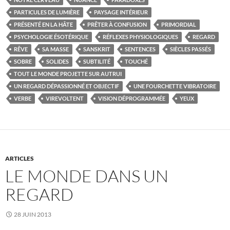
PARTICULES DE LUMIÈRE
PAYSAGE INTÉRIEUR
PRÉSENTÉ EN LA HÂTE
PRÊTER À CONFUSION
PRIMORDIAL
PSYCHOLOGIE ÉSOTÉRIQUE
RÉFLEXES PHYSIOLOGIQUES
REGARD
RÊVE
SA MASSE
SANSKRIT
SENTENCES
SIÈCLES PASSÉS
SOBRE
SOLIDES
SUBTILITÉ
TOUCHÉ
TOUT LE MONDE PROJETTE SUR AUTRUI
UN REGARD DÉPASSIONNÉ ET OBJECTIF
UNE FOURCHETTE VIBRATOIRE
VERBE
VIREVOLTENT
VISION DÉPROGRAMMÉE
YEUX
ARTICLES
LE MONDE DANS UN
REGARD
28 JUIN 2013