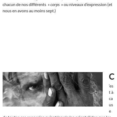
chacun de nos différents »
corps
» ou niveaux d’expression (et
nous en avons au moins sept.)
C
‘es
t à
ca
us
e