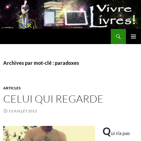
Aller
au
contenu
Recherche
MENU
PRINCI
Archives par mot-clé : paradoxes
ARTICLES
CELUI QUI REGARDE
13 JUILLET 2013
Q
ui n’a pas