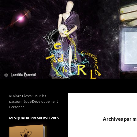
Aller
au
contenu
Recherche
© Vivre Livres! Pour les
passionnés de Développement
Personnel
MES QUATRE PREMIERS LIVRES
Archives par mo