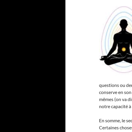
questions ou de
conserve en son 
mêmes (on va dir
notre capacité à ê
En somme, le se
Certaines choses