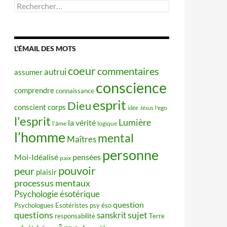
Rechercher :
L’ÉMAIL DES MOTS
coeur
commentaires
autrui
assumer
conscience
comprendre
connaissance
esprit
Dieu
conscient
corps
idée
Jésus
l'ego
l'esprit
Lumière
la vérité
l'âme
logique
l’homme
mental
Maîtres
personne
Moi-Idéalisé
pensées
paix
pouvoir
peur
plaisir
processus mentaux
Psychologie ésotérique
question
Psychologues Esotéristes
psy éso
questions
sujet
sanskrit
responsabilité
Terre