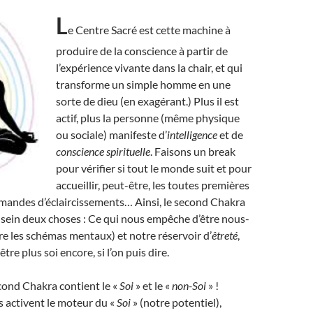
L
e Centre Sacré est cette machine à
produire de la conscience à partir de
l’expérience vivante dans la chair, et qui
transforme un simple homme en une
sorte de dieu (en exagérant.) Plus il est
actif, plus la personne (même physique
ou sociale) manifeste d’
intelligence
et de
conscience spirituelle
. Faisons un break
pour vérifier si tout le monde suit et pour
accueillir, peut-être, les toutes premières
mandes d’éclaircissements… Ainsi, le second Chakra
sein deux choses : Ce qui nous empêche d’être nous-
e les schémas mentaux) et notre réservoir d’
êtreté
,
tre plus soi encore, si l’on puis dire.
cond Chakra contient le «
Soi
» et le «
non-Soi
» !
 activent le moteur du «
Soi
» (notre potentiel),