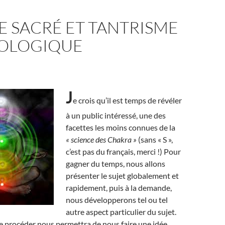
E SACRÉ ET TANTRISME
OLOGIQUE
J
e crois qu’il est temps de révéler
à un public intéressé, une des
facettes les moins connues de la
« science des Chakra »
(sans « S »,
c’est pas du français, merci !) Pour
gagner du temps, nous allons
présenter le sujet globalement et
rapidement, puis à la demande,
nous développerons tel ou tel
autre aspect particulier du sujet.
e procéder nous permettra de nous faire une idée