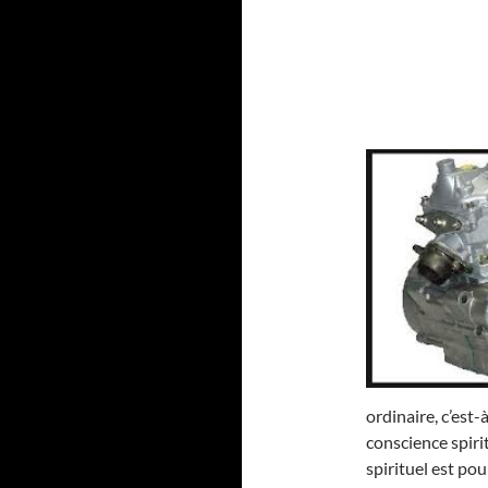
ordinaire, c’est
conscience spirit
spirituel est po