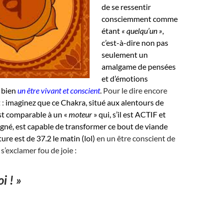
de se ressentir
consciemment comme
étant
« quelqu’un »
,
c’est-à-dire non pas
seulement un
amalgame de pensées
et d’émotions
 bien
un être vivant et conscient
.
Pour le dire encore
 :
imaginez que ce Chakra, situé aux alentours de
st comparable à un «
moteur
» qui, s’il est ACTIF et
gné, est capable de transformer ce bout de viande
ure est de 37.2 le matin (lol)
en un être conscient de
 s’exclamer fou de joie :
i ! »