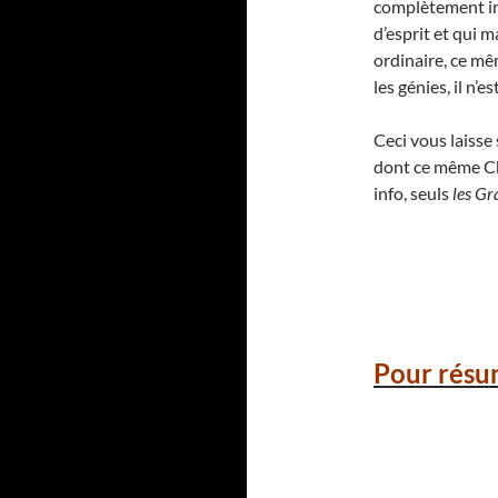
complètement ina
d’esprit et qui 
ordinaire, ce mê
les génies, il n’
Ceci vous laiss
dont ce même Cha
info, seuls
les Gr
Pour résu