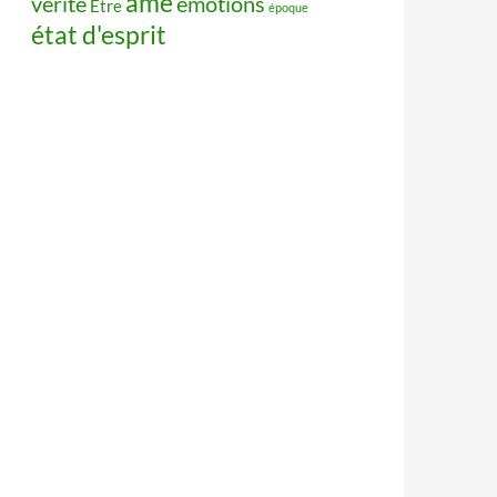
âme
vérité
émotions
Être
époque
état d'esprit