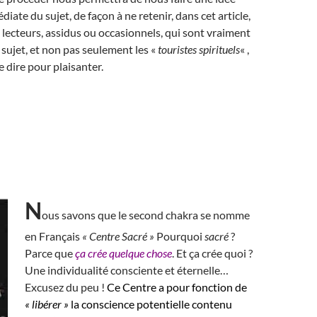
iate du sujet, de façon à ne retenir, dans cet article,
lecteurs, assidus ou occasionnels, qui sont vraiment
 sujet, et non pas seulement les «
touristes spirituels
« ,
e dire pour plaisanter.
N
ous savons que le second chakra se nomme
en Français
« Centre Sacré »
Pourquoi
sacré
?
Parce que
ça crée quelque chose
. Et ça crée quoi ?
Une individualité consciente et éternelle…
Excusez du peu !
Ce Centre a pour fonction de
« libérer »
la conscience potentielle contenu