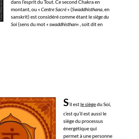
dans l’esprit du Tout.
Ce second Chakra en
montant, ou «
Centre Sacré
» (
Swaddhisthana
, en
sanskrit) est considéré comme étant le
siège du
Soi
(sens du mot «
swaddhisthan
« , soit dit en
S
‘il est
le siège
du Soi,
c’est qu’il est aussi le
siège du processus
énergétique qui
permet à une personne