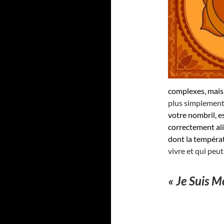
complexes, mais
plus simplement
votre nombril, e
correctement ali
dont la températ
vivre et qui peut
« Je Suis Mo