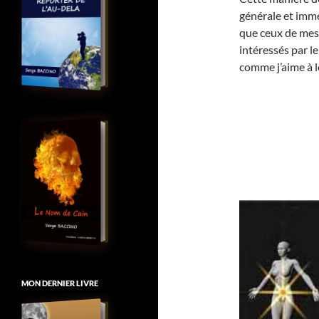
générale et imméd
que ceux de mes 
intéressés par le
comme j’aime à l
MON DERNIER LIVRE