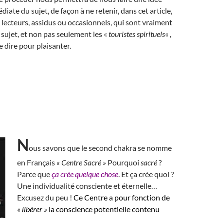
iate du sujet, de façon à ne retenir, dans cet article,
lecteurs, assidus ou occasionnels, qui sont vraiment
 sujet, et non pas seulement les «
touristes spirituels
« ,
e dire pour plaisanter.
N
ous savons que le second chakra se nomme
en Français
« Centre Sacré »
Pourquoi
sacré
?
Parce que
ça crée quelque chose
. Et ça crée quoi ?
Une individualité consciente et éternelle…
Excusez du peu !
Ce Centre a pour fonction de
« libérer »
la conscience potentielle contenu