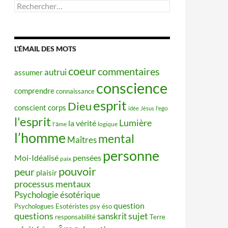
Rechercher :
L’ÉMAIL DES MOTS
coeur
commentaires
autrui
assumer
conscience
comprendre
connaissance
esprit
Dieu
conscient
corps
idée
Jésus
l'ego
l'esprit
Lumière
la vérité
l'âme
logique
l’homme
mental
Maîtres
personne
Moi-Idéalisé
pensées
paix
pouvoir
peur
plaisir
processus mentaux
Psychologie ésotérique
question
Psychologues Esotéristes
psy éso
questions
sujet
sanskrit
responsabilité
Terre