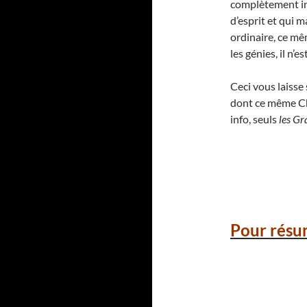
complètement ina
d’esprit et qui 
ordinaire, ce mê
les génies, il n’
Ceci vous laiss
dont ce même Cha
info, seuls
les Gr
Pour résu