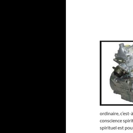
ordinaire, c’est
conscience spirit
spirituel est po