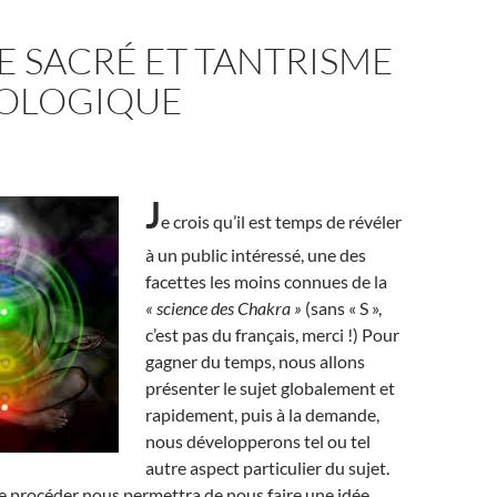
E SACRÉ ET TANTRISME
OLOGIQUE
J
e crois qu’il est temps de révéler
à un public intéressé, une des
facettes les moins connues de la
« science des Chakra »
(sans « S »,
c’est pas du français, merci !) Pour
gagner du temps, nous allons
présenter le sujet globalement et
rapidement, puis à la demande,
nous développerons tel ou tel
autre aspect particulier du sujet.
e procéder nous permettra de nous faire une idée