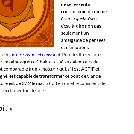
de se ressentir
consciemment comme
étant
« quelqu’un »
,
c’est-à-dire non pas
seulement un
amalgame de pensées
et d’émotions
 bien
un être vivant et conscient
.
Pour le dire encore
 :
imaginez que ce Chakra, situé aux alentours de
st comparable à un «
moteur
» qui, s’il est ACTIF et
gné, est capable de transformer ce bout de viande
ure est de 37.2 le matin (lol)
en un être conscient de
 s’exclamer fou de joie :
i ! »