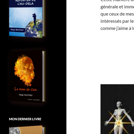
générale et imméd
que ceux de mes 
intéressés par le
comme j’aime à l
MON DERNIER LIVRE