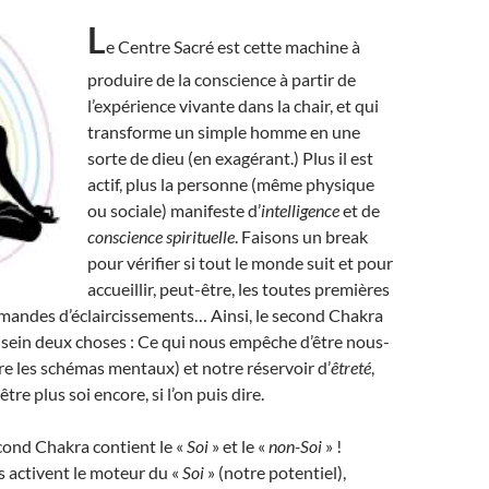
L
e Centre Sacré est cette machine à
produire de la conscience à partir de
l’expérience vivante dans la chair, et qui
transforme un simple homme en une
sorte de dieu (en exagérant.) Plus il est
actif, plus la personne (même physique
ou sociale) manifeste d’
intelligence
et de
conscience spirituelle
. Faisons un break
pour vérifier si tout le monde suit et pour
accueillir, peut-être, les toutes premières
mandes d’éclaircissements… Ainsi, le second Chakra
sein deux choses : Ce qui nous empêche d’être nous-
e les schémas mentaux) et notre réservoir d’
êtreté
,
tre plus soi encore, si l’on puis dire.
cond Chakra contient le «
Soi
» et le «
non-Soi
» !
 activent le moteur du «
Soi
» (notre potentiel),