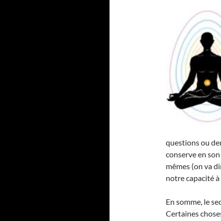
questions ou de
conserve en son 
mêmes (on va dir
notre capacité à ê
En somme, le se
Certaines choses