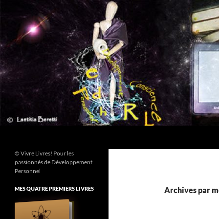
Aller
au
contenu
Recherche
© Vivre Livres! Pour les
passionnés de Développement
Personnel
MES QUATRE PREMIERS LIVRES
Archives par mo