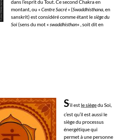
dans l’esprit du Tout.
Ce second Chakra en
montant, ou «
Centre Sacré
» (
Swaddhisthana
, en
sanskrit) est considéré comme étant le
siège du
Soi
(sens du mot «
swaddhisthan
« , soit dit en
S
‘il est
le siège
du Soi,
c’est qu’il est aussi le
siège du processus
énergétique qui
permet à une personne