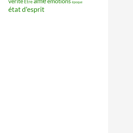
âme
vérité
émotions
Être
époque
état d'esprit