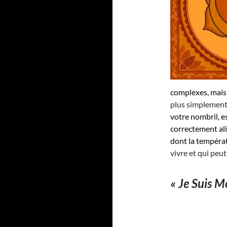
complexes, mais
plus simplement
votre nombril, e
correctement ali
dont la températ
vivre et qui peut
« Je Suis Mo