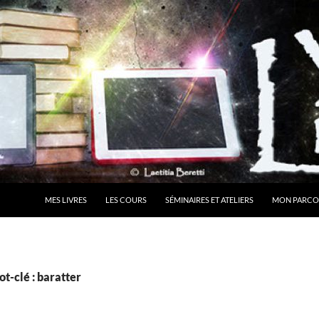
MES LIVRES
LES COURS
SÉMINAIRES ET ATELIERS
MON PARCO
t-clé : baratter