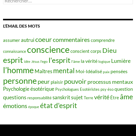
L’ÉMAIL DES MOTS
coeur
commentaires
autrui
assumer
comprendre
conscience
Dieu
conscient
corps
connaissance
esprit
l'esprit
Lumière
la vérité
idée
Jésus
l'ego
l'âme
logique
l’homme
mental
Maîtres
Moi-Idéalisé
pensées
paix
personne
pouvoir
peur
processus mentaux
plaisir
Psychologie ésotérique
question
Psychologues Esotéristes
psy éso
âme
vérité
questions
sujet
sanskrit
Être
responsabilité
Terre
état d'esprit
émotions
époque