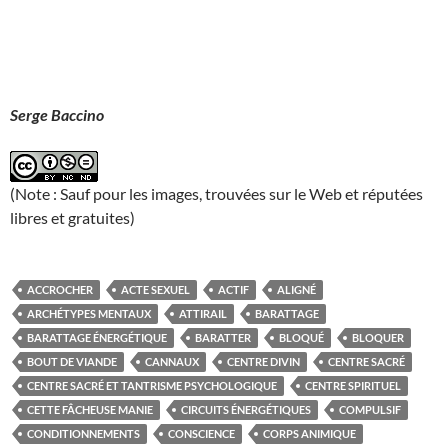
Serge Baccino
(Note : Sauf pour les images, trouvées sur le Web et réputées
libres et gratuites)
ACCROCHER
ACTE SEXUEL
ACTIF
ALIGNÉ
ARCHÉTYPES MENTAUX
ATTIRAIL
BARATTAGE
BARATTAGE ÉNERGÉTIQUE
BARATTER
BLOQUÉ
BLOQUER
BOUT DE VIANDE
CANNAUX
CENTRE DIVIN
CENTRE SACRÉ
CENTRE SACRÉ ET TANTRISME PSYCHOLOGIQUE
CENTRE SPIRITUEL
CETTE FÂCHEUSE MANIE
CIRCUITS ÉNERGÉTIQUES
COMPULSIF
CONDITIONNEMENTS
CONSCIENCE
CORPS ANIMIQUE