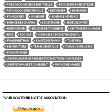
PRISE DE CONSCIENCE SPIRITUELLE
PROCESSUS ÉNERGÉTIQUE
PSYCHOLOGIE ÉSOTÉRIQUE
REFOULÉES
RESSURGIR
S'AMÉLIORER
SANSKRIT
SCHÉMAS MENTAUX
SCIENCE DES CHAKRA
SE DÉTENDRE
SE DÉVELOPPER
SE RÉFORMER
SÉANCES DE TANTRISME
SENTIMENTS HUMAINS
SEXE
SOCIALE
SOUS LES SABOTS D'UN CHEVAL
SWADDHISTHAN
SWADDHISTHANA
TANTRIKA
TEMPÉRATURE
TERME GÉNÉRIQUE
TOUJOURS PLUS SOI
TRANSFORMER
UN AMALGAME DE PENSÉES ET D'ÉMOTIONS COMPLEXES
UN ÊTRE VIVANT ET CONSCIENT
UN RAZ-DE-MARÉE
POUR SOUTENIR NOTRE ASSOCIATION