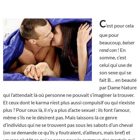
C
‘est pour cela
que pour
beaucoup,
baiser
rend con !
En
somme, c’est
celui qui use de
son sexe qui se
fait B… en beauté
par Dame Nature
qui l’attendait là où personne ne pouvait s’imaginer la trouver.
Et ceux dont le karma n’est plus aussi compulsif ou qui n’existe
plus ? Pour ceux là, il n’y a plus d’acte sexuel : ils font l’amour,
même s’ils ne le désirent pas. Mais laissons là ce genre
d’individus qui ne se trouvent pas sous les sabots d’un cheval
(on se demande ce qu’ils y foutraient, d’ailleurs, mais bref) et
voyons plutôt ce qui se passe pour le commun des mortels qui