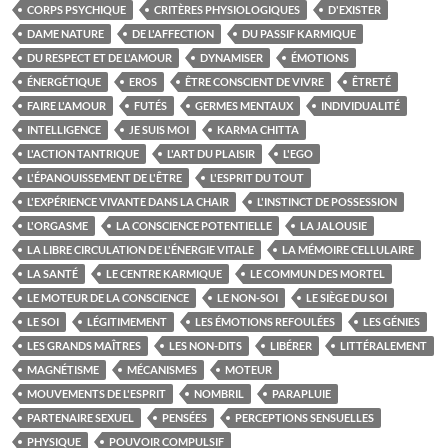
CORPS PSYCHIQUE
CRITÈRES PHYSIOLOGIQUES
D'EXISTER
DAME NATURE
DE L'AFFECTION
DU PASSIF KARMIQUE
DU RESPECT ET DE L'AMOUR
DYNAMISER
ÉMOTIONS
ÉNERGÉTIQUE
EROS
ÊTRE CONSCIENT DE VIVRE
ÊTRETÉ
FAIRE L'AMOUR
FUTÉS
GERMES MENTAUX
INDIVIDUALITÉ
INTELLIGENCE
JE SUIS MOI
KARMA CHITTA
L'ACTION TANTRIQUE
L'ART DU PLAISIR
L'EGO
L'ÉPANOUISSEMENT DE L'ÊTRE
L'ESPRIT DU TOUT
L'EXPÉRIENCE VIVANTE DANS LA CHAIR
L'INSTINCT DE POSSESSION
L'ORGASME
LA CONSCIENCE POTENTIELLE
LA JALOUSIE
LA LIBRE CIRCULATION DE L'ÉNERGIE VITALE
LA MÉMOIRE CELLULAIRE
LA SANTÉ
LE CENTRE KARMIQUE
LE COMMUN DES MORTEL
LE MOTEUR DE LA CONSCIENCE
LE NON-SOI
LE SIÈGE DU SOI
LE SOI
LÉGITIMEMENT
LES ÉMOTIONS REFOULÉES
LES GÉNIES
LES GRANDS MAÎTRES
LES NON-DITS
LIBÉRER
LITTÉRALEMENT
MAGNÉTISME
MÉCANISMES
MOTEUR
MOUVEMENTS DE L'ESPRIT
NOMBRIL
PARAPLUIE
PARTENAIRE SEXUEL
PENSÉES
PERCEPTIONS SENSUELLES
PHYSIQUE
POUVOIR COMPULSIF