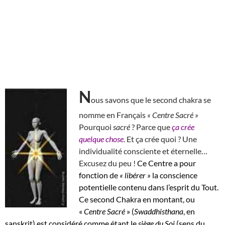
N
ous savons que le second chakra se
nomme en Français
« Centre Sacré »
Pourquoi
sacré
? Parce que
ça crée
quelque chose
. Et ça crée quoi ? Une
individualité consciente et éternelle…
Excusez du peu !
Ce Centre a pour
fonction de
« libérer »
la conscience
potentielle contenu dans l’esprit du Tout.
Ce second Chakra en montant, ou
«
Centre Sacré
» (
Swaddhisthana
, en
sanskrit) est considéré comme étant le
siège du Soi
(sens du