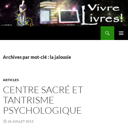
Aller
au
contenu
Recherche
MENU
PRINCI
Archives par mot-clé : la jalousie
ARTICLES
CENTRE SACRÉ ET
TANTRISME
PSYCHOLOGIQUE
26 JUILLET 2013