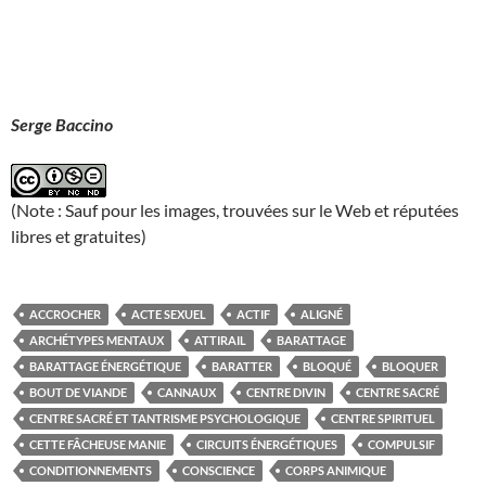
Serge Baccino
(Note : Sauf pour les images, trouvées sur le Web et réputées
libres et gratuites)
ACCROCHER
ACTE SEXUEL
ACTIF
ALIGNÉ
ARCHÉTYPES MENTAUX
ATTIRAIL
BARATTAGE
BARATTAGE ÉNERGÉTIQUE
BARATTER
BLOQUÉ
BLOQUER
BOUT DE VIANDE
CANNAUX
CENTRE DIVIN
CENTRE SACRÉ
CENTRE SACRÉ ET TANTRISME PSYCHOLOGIQUE
CENTRE SPIRITUEL
CETTE FÂCHEUSE MANIE
CIRCUITS ÉNERGÉTIQUES
COMPULSIF
CONDITIONNEMENTS
CONSCIENCE
CORPS ANIMIQUE