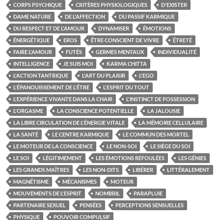
CORPS PSYCHIQUE
CRITÈRES PHYSIOLOGIQUES
D'EXISTER
DAME NATURE
DE L'AFFECTION
DU PASSIF KARMIQUE
DU RESPECT ET DE L'AMOUR
DYNAMISER
ÉMOTIONS
ÉNERGÉTIQUE
EROS
ÊTRE CONSCIENT DE VIVRE
ÊTRETÉ
FAIRE L'AMOUR
FUTÉS
GERMES MENTAUX
INDIVIDUALITÉ
INTELLIGENCE
JE SUIS MOI
KARMA CHITTA
L'ACTION TANTRIQUE
L'ART DU PLAISIR
L'EGO
L'ÉPANOUISSEMENT DE L'ÊTRE
L'ESPRIT DU TOUT
L'EXPÉRIENCE VIVANTE DANS LA CHAIR
L'INSTINCT DE POSSESSION
L'ORGASME
LA CONSCIENCE POTENTIELLE
LA JALOUSIE
LA LIBRE CIRCULATION DE L'ÉNERGIE VITALE
LA MÉMOIRE CELLULAIRE
LA SANTÉ
LE CENTRE KARMIQUE
LE COMMUN DES MORTEL
LE MOTEUR DE LA CONSCIENCE
LE NON-SOI
LE SIÈGE DU SOI
LE SOI
LÉGITIMEMENT
LES ÉMOTIONS REFOULÉES
LES GÉNIES
LES GRANDS MAÎTRES
LES NON-DITS
LIBÉRER
LITTÉRALEMENT
MAGNÉTISME
MÉCANISMES
MOTEUR
MOUVEMENTS DE L'ESPRIT
NOMBRIL
PARAPLUIE
PARTENAIRE SEXUEL
PENSÉES
PERCEPTIONS SENSUELLES
PHYSIQUE
POUVOIR COMPULSIF