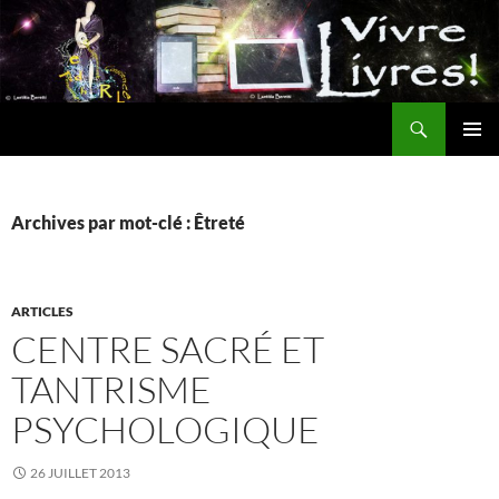
Aller
au
contenu
Recherche
MENU
PRINCI
Archives par mot-clé : Êtreté
ARTICLES
CENTRE SACRÉ ET
TANTRISME
PSYCHOLOGIQUE
26 JUILLET 2013