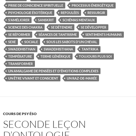
PRISE DE CONSCIENCE SPIRITUELLE
PROCESSUS ÉNERGÉTIQUE
PSYCHOLOGIE ÉSOTÉRIQUE
REFOULÉES
RESSURGIR
S'AMÉLIORER
SANSKRIT
SCHÉMAS MENTAUX
SCIENCE DES CHAKRA
SE DÉTENDRE
SE DÉVELOPPER
SE RÉFORMER
SÉANCES DE TANTRISME
SENTIMENTS HUMAINS
SEXE
SOCIALE
SOUS LES SABOTS D'UN CHEVAL
SWADDHISTHAN
SWADDHISTHANA
TANTRIKA
TEMPÉRATURE
TERME GÉNÉRIQUE
TOUJOURS PLUS SOI
TRANSFORMER
UN AMALGAME DE PENSÉES ET D'ÉMOTIONS COMPLEXES
UN ÊTRE VIVANT ET CONSCIENT
UN RAZ-DE-MARÉE
COURS DE PSY ÉSO
SECONDE LEÇON
D’ONTOLOGIE