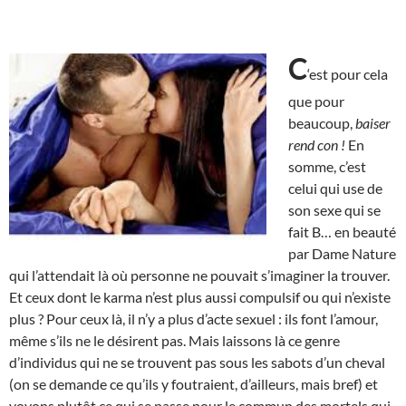
C
‘est pour cela
que pour
beaucoup,
baiser
rend con !
En
somme, c’est
celui qui use de
son sexe qui se
fait B… en beauté
par Dame Nature
qui l’attendait là où personne ne pouvait s’imaginer la trouver.
Et ceux dont le karma n’est plus aussi compulsif ou qui n’existe
plus ? Pour ceux là, il n’y a plus d’acte sexuel : ils font l’amour,
même s’ils ne le désirent pas. Mais laissons là ce genre
d’individus qui ne se trouvent pas sous les sabots d’un cheval
(on se demande ce qu’ils y foutraient, d’ailleurs, mais bref) et
voyons plutôt ce qui se passe pour le commun des mortels qui