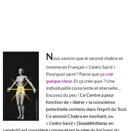
N
ous savons que le second chakra se
nomme en Français
« Centre Sacré »
Pourquoi
sacré
? Parce que
ça crée
quelque chose
. Et ça crée quoi ? Une
individualité consciente et éternelle…
Excusez du peu !
Ce Centre a pour
fonction de
« libérer »
la conscience
potentielle contenu dans l’esprit du Tout.
Ce second Chakra en montant, ou
«
Centre Sacré
» (
Swaddhisthana
, en
sanskrit) est considéré comme étant le
siège du Soi
(sens du