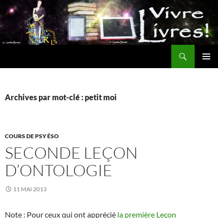
Aller
au
contenu
Recherche
MENU
PRINCI
Archives par mot-clé : petit moi
COURS DE PSY ÉSO
SECONDE LEÇON
D’ONTOLOGIE
11 MAI 2013
Note : Pour ceux qui ont apprécié
la première Leçon