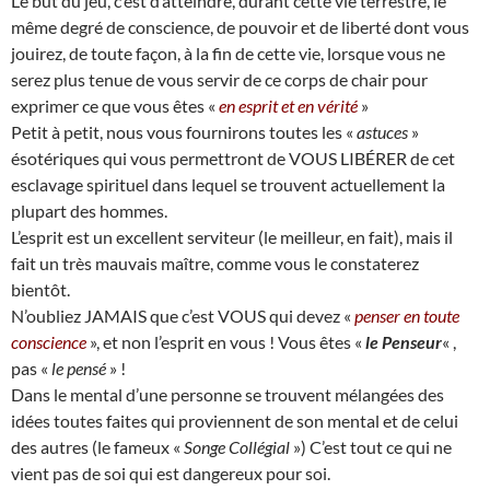
Le but du jeu, c’est d’atteindre, durant cette vie terrestre, le
même degré de conscience, de pouvoir et de liberté dont vous
jouirez, de toute façon, à la fin de cette vie, lorsque vous ne
serez plus tenue de vous servir de ce corps de chair pour
exprimer ce que vous êtes «
en esprit et en vérité
»
Petit à petit, nous vous fournirons toutes les «
astuces
»
ésotériques qui vous permettront de VOUS LIBÉRER de cet
esclavage spirituel dans lequel se trouvent actuellement la
plupart des hommes.
L’esprit est un excellent serviteur (le meilleur, en fait), mais il
fait un très mauvais maître, comme vous le constaterez
bientôt.
N’oubliez JAMAIS que c’est VOUS qui devez «
penser en toute
conscience
», et non l’esprit en vous ! Vous êtes «
le Penseur
« ,
pas «
le pensé
» !
Dans le mental d’une personne se trouvent mélangées des
idées toutes faites qui proviennent de son mental et de celui
des autres (le fameux «
Songe Collégial
») C’est tout ce qui ne
vient pas de soi qui est dangereux pour soi.