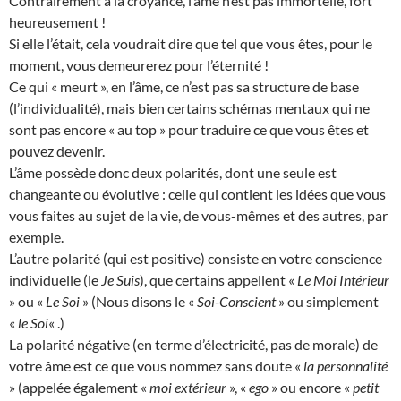
Contrairement à la croyance, l’âme n’est pas immortelle, fort
heureusement !
Si elle l’était, cela voudrait dire que tel que vous êtes, pour le
moment, vous demeurerez pour l’éternité !
Ce qui « meurt », en l’âme, ce n’est pas sa structure de base
(l’individualité), mais bien certains schémas mentaux qui ne
sont pas encore « au top » pour traduire ce que vous êtes et
pouvez devenir.
L’âme possède donc deux polarités, dont une seule est
changeante ou évolutive : celle qui contient les idées que vous
vous faites au sujet de la vie, de vous-mêmes et des autres, par
exemple.
L’autre polarité (qui est positive) consiste en votre conscience
individuelle (le
Je Suis
), que certains appellent «
Le Moi Intérieur
» ou «
Le Soi
» (Nous disons le «
Soi-Conscient
» ou simplement
«
le Soi
« .)
La polarité négative (en terme d’électricité, pas de morale) de
votre âme est ce que vous nommez sans doute «
la personnalité
» (appelée également «
moi extérieur
», «
ego
» ou encore «
petit