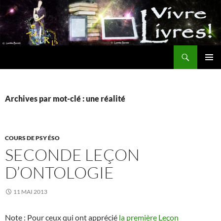
Aller
au
contenu
Recherche
MENU
PRINCI
Archives par mot-clé : une réalité
COURS DE PSY ÉSO
SECONDE LEÇON
D’ONTOLOGIE
11 MAI 2013
Note : Pour ceux qui ont apprécié
la première Leçon