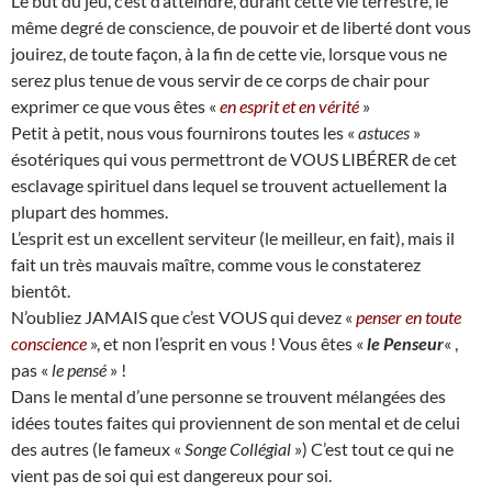
Le but du jeu, c’est d’atteindre, durant cette vie terrestre, le
même degré de conscience, de pouvoir et de liberté dont vous
jouirez, de toute façon, à la fin de cette vie, lorsque vous ne
serez plus tenue de vous servir de ce corps de chair pour
exprimer ce que vous êtes «
en esprit et en vérité
»
Petit à petit, nous vous fournirons toutes les «
astuces
»
ésotériques qui vous permettront de VOUS LIBÉRER de cet
esclavage spirituel dans lequel se trouvent actuellement la
plupart des hommes.
L’esprit est un excellent serviteur (le meilleur, en fait), mais il
fait un très mauvais maître, comme vous le constaterez
bientôt.
N’oubliez JAMAIS que c’est VOUS qui devez «
penser en toute
conscience
», et non l’esprit en vous ! Vous êtes «
le Penseur
« ,
pas «
le pensé
» !
Dans le mental d’une personne se trouvent mélangées des
idées toutes faites qui proviennent de son mental et de celui
des autres (le fameux «
Songe Collégial
») C’est tout ce qui ne
vient pas de soi qui est dangereux pour soi.