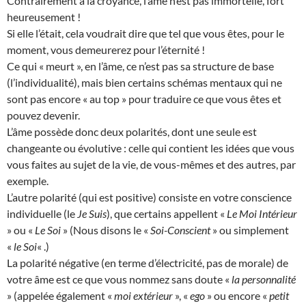
Contrairement à la croyance, l’âme n’est pas immortelle, fort
heureusement !
Si elle l’était, cela voudrait dire que tel que vous êtes, pour le
moment, vous demeurerez pour l’éternité !
Ce qui « meurt », en l’âme, ce n’est pas sa structure de base
(l’individualité), mais bien certains schémas mentaux qui ne
sont pas encore « au top » pour traduire ce que vous êtes et
pouvez devenir.
L’âme possède donc deux polarités, dont une seule est
changeante ou évolutive : celle qui contient les idées que vous
vous faites au sujet de la vie, de vous-mêmes et des autres, par
exemple.
L’autre polarité (qui est positive) consiste en votre conscience
individuelle (le
Je Suis
), que certains appellent «
Le Moi Intérieur
» ou «
Le Soi
» (Nous disons le «
Soi-Conscient
» ou simplement
«
le Soi
« .)
La polarité négative (en terme d’électricité, pas de morale) de
votre âme est ce que vous nommez sans doute «
la personnalité
» (appelée également «
moi extérieur
», «
ego
» ou encore «
petit